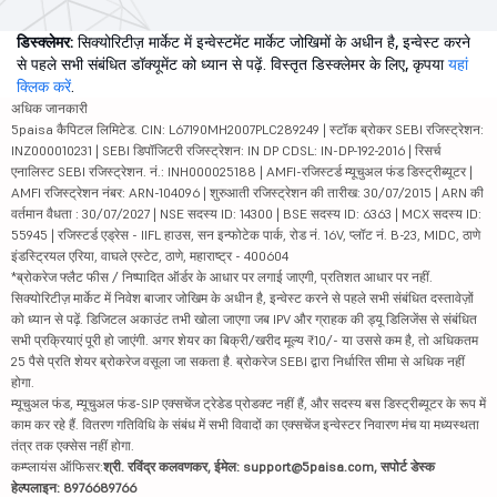
डिस्क्लेमर:
सिक्योरिटीज़ मार्केट में इन्वेस्टमेंट मार्केट जोखिमों के अधीन है, इन्वेस्ट करने
से पहले सभी संबंधित डॉक्यूमेंट को ध्यान से पढ़ें. विस्तृत डिस्क्लेमर के लिए, कृपया
यहां
क्लिक करें
.
अधिक जानकारी
5paisa कैपिटल लिमिटेड. CIN: L67190MH2007PLC289249 | स्टॉक ब्रोकर SEBI रजिस्ट्रेशन:
INZ000010231 | SEBI डिपॉजिटरी रजिस्ट्रेशन: IN DP CDSL: IN-DP-192-2016 | रिसर्च
एनालिस्ट SEBI रजिस्ट्रेशन. नं.: INH000025188 | AMFI-रजिस्टर्ड म्यूचुअल फंड डिस्ट्रीब्यूटर |
AMFI रजिस्ट्रेशन नंबर: ARN-104096 | शुरुआती रजिस्ट्रेशन की तारीख: 30/07/2015 | ARN की
वर्तमान वैधता : 30/07/2027 | NSE सदस्य ID: 14300 | BSE सदस्य ID: 6363 | MCX सदस्य ID:
55945 | रजिस्टर्ड एड्रेस - IIFL हाउस, सन इन्फोटेक पार्क, रोड नं. 16V, प्लॉट नं. B-23, MIDC, ठाणे
इंडस्ट्रियल एरिया, वाघले एस्टेट, ठाणे, महाराष्ट्र - 400604
*ब्रोकरेज फ्लैट फीस / निष्पादित ऑर्डर के आधार पर लगाई जाएगी, प्रतिशत आधार पर नहीं.
सिक्योरिटीज़ मार्केट में निवेश बाजार जोखिम के अधीन है, इन्वेस्ट करने से पहले सभी संबंधित दस्तावेज़ों
को ध्यान से पढ़ें. डिजिटल अकाउंट तभी खोला जाएगा जब IPV और ग्राहक की ड्यू डिलिजेंस से संबंधित
सभी प्रक्रियाएं पूरी हो जाएंगी. अगर शेयर का बिक्री/खरीद मूल्य ₹10/- या उससे कम है, तो अधिकतम
25 पैसे प्रति शेयर ब्रोकरेज वसूला जा सकता है. ब्रोकरेज SEBI द्वारा निर्धारित सीमा से अधिक नहीं
होगा.
म्यूचुअल फंड, म्यूचुअल फंड-SIP एक्सचेंज ट्रेडेड प्रोडक्ट नहीं हैं, और सदस्य बस डिस्ट्रीब्यूटर के रूप में
काम कर रहे हैं. वितरण गतिविधि के संबंध में सभी विवादों का एक्सचेंज इन्वेस्टर निवारण मंच या मध्यस्थता
तंत्र तक एक्सेस नहीं होगा.
कम्प्लायंस ऑफिसर:
श्री. रविंद्र कलवणकर, ईमेल: support@5paisa.com, सपोर्ट डेस्क
हेल्पलाइन: 8976689766