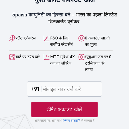
5paisa कम्युनिटी का हिस्सा बनें -
भारत का पहला लिस्टेड
डिस्काउंट ब्रोकर.
फ्लैट ब्रोकरेज
F&O के लिए
0 अकाउंट खोलने
समर्पित प्लेटफॉर्म
का शुल्क
चार्ट पर ट्रेड करें
MTF सुविधा 4X
म्यूचुअल फंड पर 0
तक का लीवरेज
ट्रांज़ैक्शन की
लागत
+91
डीमैट अकाउंट खोलें
आगे बढ़ने पर, आप सभी
नियम व शर्तों*
से सहमत हैं