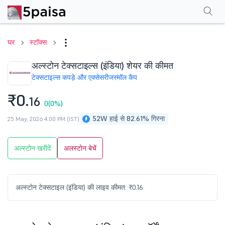
परफॉर्मेंस
फाइनेंशियल्स
तकनीकी
इवेंट
शेयरहोल्डिंग पैटर्न
अन्य
सामान्य प्रश्न
घर
स्टॉक्स
अल्स्टोन टेक्सटाइल्स (इंडिया) शेयर की कीमत
टेक्सटाइल्स कपड़े और एक्सेसरीज
स्मॉल कैप
₹0.
16
0
(0%)
52W हाई से 82.61% गिरना
25 May, 2026 4:00 PM (IST)
अल्स्टोन खरीदें
अलस्टोन बेचें
अल्स्टोन टेक्सटाइल (इंडिया) की लाइव कीमत: ₹0.16.