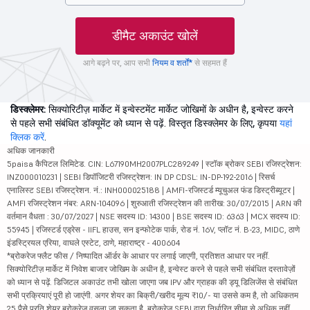
डीमैट अकाउंट खोलें
आगे बढ़ने पर, आप सभी
नियम व शर्तों*
से सहमत हैं
डिस्क्लेमर:
सिक्योरिटीज़ मार्केट में इन्वेस्टमेंट मार्केट जोखिमों के अधीन है, इन्वेस्ट करने
से पहले सभी संबंधित डॉक्यूमेंट को ध्यान से पढ़ें. विस्तृत डिस्क्लेमर के लिए, कृपया
यहां
क्लिक करें
.
अधिक जानकारी
5paisa कैपिटल लिमिटेड. CIN: L67190MH2007PLC289249 | स्टॉक ब्रोकर SEBI रजिस्ट्रेशन:
INZ000010231 | SEBI डिपॉजिटरी रजिस्ट्रेशन: IN DP CDSL: IN-DP-192-2016 | रिसर्च
एनालिस्ट SEBI रजिस्ट्रेशन. नं.: INH000025188 | AMFI-रजिस्टर्ड म्यूचुअल फंड डिस्ट्रीब्यूटर |
AMFI रजिस्ट्रेशन नंबर: ARN-104096 | शुरुआती रजिस्ट्रेशन की तारीख: 30/07/2015 | ARN की
वर्तमान वैधता : 30/07/2027 | NSE सदस्य ID: 14300 | BSE सदस्य ID: 6363 | MCX सदस्य ID:
55945 | रजिस्टर्ड एड्रेस - IIFL हाउस, सन इन्फोटेक पार्क, रोड नं. 16V, प्लॉट नं. B-23, MIDC, ठाणे
इंडस्ट्रियल एरिया, वाघले एस्टेट, ठाणे, महाराष्ट्र - 400604
*ब्रोकरेज फ्लैट फीस / निष्पादित ऑर्डर के आधार पर लगाई जाएगी, प्रतिशत आधार पर नहीं.
सिक्योरिटीज़ मार्केट में निवेश बाजार जोखिम के अधीन है, इन्वेस्ट करने से पहले सभी संबंधित दस्तावेज़ों
को ध्यान से पढ़ें. डिजिटल अकाउंट तभी खोला जाएगा जब IPV और ग्राहक की ड्यू डिलिजेंस से संबंधित
सभी प्रक्रियाएं पूरी हो जाएंगी. अगर शेयर का बिक्री/खरीद मूल्य ₹10/- या उससे कम है, तो अधिकतम
25 पैसे प्रति शेयर ब्रोकरेज वसूला जा सकता है. ब्रोकरेज SEBI द्वारा निर्धारित सीमा से अधिक नहीं