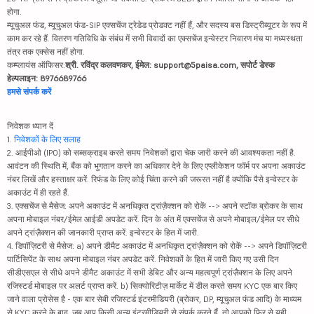
होगा.
म्यूचुअल फंड, म्यूचुअल फंड-SIP एक्सचेंज ट्रेडेड प्रोडक्ट नहीं हैं, और सदस्य बस डिस्ट्रीब्यूटर के रूप में
काम कर रहे हैं. वितरण गतिविधि के संबंध में सभी विवादों का एक्सचेंज इन्वेस्टर निवारण मंच या मध्यस्थता
तंत्र तक एक्सेस नहीं होगा.
कम्प्लायंस ऑफिसर:
श्री. रविंद्र कलवणकर, ईमेल: support@5paisa.com, सपोर्ट डेस्क
हेल्पलाइन: 8976689766
हमसे संपर्क करें
निवेशक ध्यान दें
1.
निवेशकों के लिए सलाह
2. आईपीओ (IPO) को सब्सक्राइब करते समय निवेशकों द्वारा चेक जारी करने की आवश्यकता नहीं है.
आवंटन की स्थिति में, बैंक को भुगतान करने का अधिकार देने के लिए एप्लीकेशन फॉर्म पर अपना अकाउंट
नंबर लिखें और हस्ताक्षर करें. रिफंड के लिए कोई चिंता करने की जरूरत नहीं है क्योंकि पैसे इन्वेस्टर के
अकाउंट में ही रहते हैं.
3. एक्सचेंज से मैसेज: अपने अकाउंट में अनधिकृत ट्रांज़ैक्शन को रोकें --> अपने स्टॉक ब्रोकर के साथ
अपना मोबाइल नंबर/ईमेल आईडी अपडेट करें. दिन के अंत में एक्सचेंज से अपने मोबाइल/ईमेल पर सीधे
अपने ट्रांज़ैक्शन की जानकारी प्राप्त करें. इन्वेस्टर के हित में जारी.
4. डिपॉज़िटरी से मैसेज: a) अपने डीमैट अकाउंट में अनधिकृत ट्रांज़ैक्शन को रोकें --> अपने डिपॉज़िटरी
पार्टिसिपेंट के साथ अपना मोबाइल नंबर अपडेट करें. निवेशकों के हित में जारी किए गए उसी दिन
सीडीएसएल से सीधे अपने डीमैट अकाउंट में सभी डेबिट और अन्य महत्वपूर्ण ट्रांज़ैक्शन के लिए अपने
रजिस्टर्ड मोबाइल पर अलर्ट प्राप्त करें. b) सिक्योरिटीज़ मार्केट में डील करते समय KYC एक बार किए
जाने वाला प्रोसेस है - एक बार सेबी रजिस्टर्ड इंटरमीडियरी (ब्रोकर, DP, म्यूचुअल फंड आदि) के माध्यम
से KYC करने के बाद, जब आप किसी अन्य इंटरमीडियरी से संपर्क करते हैं, तो आपको फिर से यही