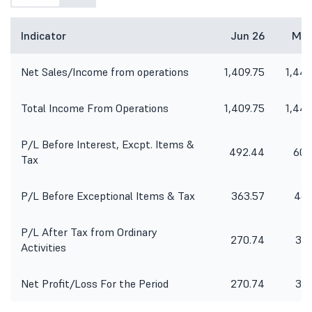
Indicator
Jun 26
Mar
Net Sales/Income from operations
1,409.75
1,443
Total Income From Operations
1,409.75
1,443
P/L Before Interest, Excpt. Items &
492.44
602
Tax
P/L Before Exceptional Items & Tax
363.57
469
P/L After Tax from Ordinary
270.74
351
Activities
Net Profit/Loss For the Period
270.74
351