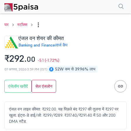
परफॉर्मेंस
फाइनेंशियल्स
तकनीकी
इवेंट
एफएनओ
शेयरहोल्डिंग पैटर्न
अन्य
सामान्य प्र
घर
स्टॉक्स
एंजल वन शेयर की कीमत
Banking and Finance
लार्ज कैप
₹292.
00
-5.1
(-1.72%)
52W कम से 39.96% लाभ
07 अगस्त, 2026 3:59 PM (IST)
एंजेलॉन खरीदें
सेल एंजलोन
एंजल वन लाइव कीमत: ₹292.00. यह पिछले बंद ₹297 की तुलना में ₹297 पर
खुला; इंट्रा-डे हाई/लो: ₹299/₹289. ₹317.40/₹291.40 में 50 और 200
DMA स्टैंड.