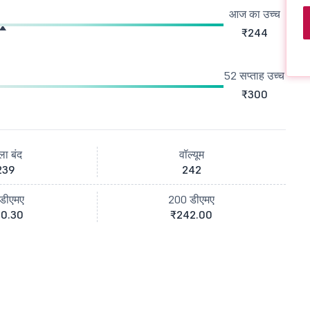
आज का उच्च
₹244
52 सप्ताह उच्च
₹300
ला बंद
वॉल्यूम
239
242
डीएमए
200 डीएमए
0.30
₹242.00