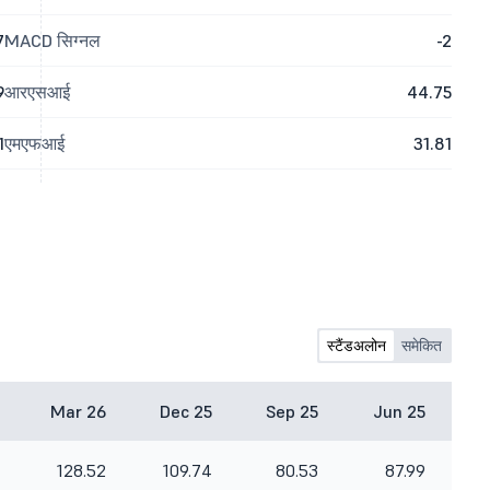
7
MACD सिग्नल
-2
9
आरएसआई
44.75
1
एमएफआई
31.81
स्टैंडअलोन
समेकित
Mar 26
Dec 25
Sep 25
Jun 25
128.52
109.74
80.53
87.99