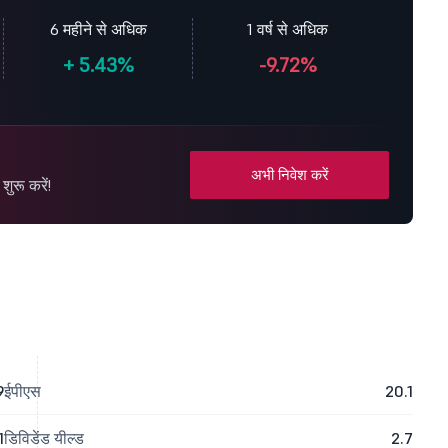
6 महीने से अधिक
1 वर्ष से अधिक
+
5.43%
-9.72%
अभी निवेश करें
ुरू करें!
9
ईपीएस
20.1
1
डिविडेंड यील्ड
2.7