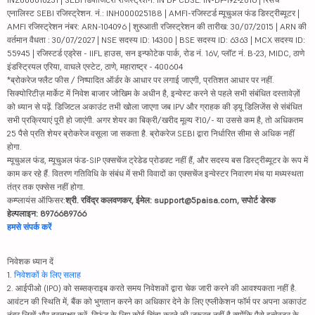
एनालिस्ट SEBI रजिस्ट्रेशन. नं.: INH000025188 | AMFI-रजिस्टर्ड म्यूचुअल फंड डिस्ट्रीब्यूटर |
AMFI रजिस्ट्रेशन नंबर: ARN-104096 | शुरुआती रजिस्ट्रेशन की तारीख: 30/07/2015 | ARN की
वर्तमान वैधता : 30/07/2027 | NSE सदस्य ID: 14300 | BSE सदस्य ID: 6363 | MCX सदस्य ID:
55945 | रजिस्टर्ड एड्रेस - IIFL हाउस, सन इन्फोटेक पार्क, रोड नं. 16V, प्लॉट नं. B-23, MIDC, ठाणे
इंडस्ट्रियल एरिया, वाघले एस्टेट, ठाणे, महाराष्ट्र - 400604
*ब्रोकरेज फ्लैट फीस / निष्पादित ऑर्डर के आधार पर लगाई जाएगी, प्रतिशत आधार पर नहीं.
सिक्योरिटीज़ मार्केट में निवेश बाजार जोखिम के अधीन है, इन्वेस्ट करने से पहले सभी संबंधित दस्तावेज़ों
को ध्यान से पढ़ें. डिजिटल अकाउंट तभी खोला जाएगा जब IPV और ग्राहक की ड्यू डिलिजेंस से संबंधित
सभी प्रक्रियाएं पूरी हो जाएंगी. अगर शेयर का बिक्री/खरीद मूल्य ₹10/- या उससे कम है, तो अधिकतम
25 पैसे प्रति शेयर ब्रोकरेज वसूला जा सकता है. ब्रोकरेज SEBI द्वारा निर्धारित सीमा से अधिक नहीं
होगा.
म्यूचुअल फंड, म्यूचुअल फंड-SIP एक्सचेंज ट्रेडेड प्रोडक्ट नहीं हैं, और सदस्य बस डिस्ट्रीब्यूटर के रूप में
काम कर रहे हैं. वितरण गतिविधि के संबंध में सभी विवादों का एक्सचेंज इन्वेस्टर निवारण मंच या मध्यस्थता
तंत्र तक एक्सेस नहीं होगा.
कम्प्लायंस ऑफिसर:
श्री. रविंद्र कलवणकर, ईमेल: support@5paisa.com, सपोर्ट डेस्क
हेल्पलाइन: 8976689766
हमसे संपर्क करें
निवेशक ध्यान दें
1.
निवेशकों के लिए सलाह
2. आईपीओ (IPO) को सब्सक्राइब करते समय निवेशकों द्वारा चेक जारी करने की आवश्यकता नहीं है.
आवंटन की स्थिति में, बैंक को भुगतान करने का अधिकार देने के लिए एप्लीकेशन फॉर्म पर अपना अकाउंट
नंबर लिखें और हस्ताक्षर करें. रिफंड के लिए कोई चिंता करने की जरूरत नहीं है क्योंकि पैसे इन्वेस्टर के