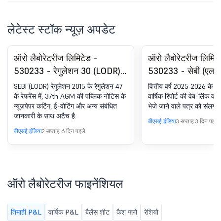
लेटेस्ट स्टॉक न्यूज़ अपडेट
ऑरो लैबोरेटरीज लिमिटेड -
ऑरो लैबोरेटरीज लिमिट
530233 - रेगुलेशन 30 (LODR)
530233 - सेबी (एल
के तहत घोषणा - न्यूज़पेपर
विनियम, 2015 के विनिय
SEBI (LODR) रेगुलेशन 2015 के रेगुलेशन 47
वित्तीय वर्ष 2025-2026 के ल
पब्लिकेशन
के रेफरेंस में, 37th AGM की पब्लिक नोटिस के
वार्षिक रिपोर्ट की वेब-लिंक वा
न्यूज़पेपर कटिंग, ई-वोटिंग और अन्य संबंधित
भेजे जाने वाले पत्र को संलग्न 
जानकारी के साथ अटैच है.
बीएसई इंडिया
3 सप्ताह 3 दिन पहले
बीएसई इंडिया
2 सप्ताह 6 दिन पहले
ऑरो लैबोरेटरीज फाइनेंशियल
तिमाही P&L
वार्षिक P&L
बैलेंस शीट
कैश फ्लो
रेशियो