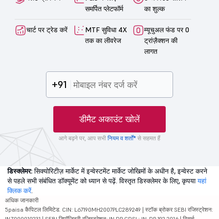
समर्पित प्लेटफॉर्म
का शुल्क
चार्ट पर ट्रेड करें
MTF सुविधा 4X
म्यूचुअल फंड पर 0
तक का लीवरेज
ट्रांज़ैक्शन की
लागत
+91
डीमैट अकाउंट खोलें
आगे बढ़ने पर, आप सभी
नियम व शर्तों*
से सहमत हैं
डिस्क्लेमर:
सिक्योरिटीज़ मार्केट में इन्वेस्टमेंट मार्केट जोखिमों के अधीन है, इन्वेस्ट करने
से पहले सभी संबंधित डॉक्यूमेंट को ध्यान से पढ़ें. विस्तृत डिस्क्लेमर के लिए, कृपया
यहां
क्लिक करें
.
अधिक जानकारी
5paisa कैपिटल लिमिटेड. CIN: L67190MH2007PLC289249 | स्टॉक ब्रोकर SEBI रजिस्ट्रेशन:
INZ000010231 | SEBI डिपॉजिटरी रजिस्ट्रेशन: IN DP CDSL: IN-DP-192-2016 | रिसर्च