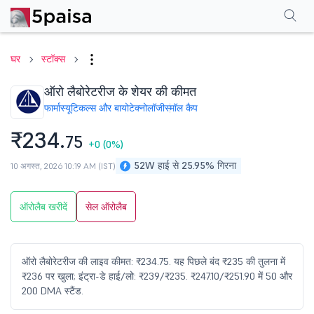
परफॉर्मेंस
फाइनेंशियल्स
तकनीकी
इवेंट
शेयरहोल्डिंग पैटर्न
अन्य
सामान्य प्रश्न
घर
स्टॉक्स
ऑरो लैबोरेटरीज के शेयर की कीमत
फार्मास्यूटिकल्स और बायोटेक्नोलॉजी
स्मॉल कैप
₹234.
75
+0
(0%)
52W हाई से 25.95% गिरना
10 अगस्त, 2026 10:19 AM (IST)
ऑरोलैब खरीदें
सेल ऑरोलैब
ऑरो लैबोरेटरीज की लाइव कीमत: ₹234.75. यह पिछले बंद ₹235 की तुलना में
₹236 पर खुला; इंट्रा-डे हाई/लो: ₹239/₹235. ₹247.10/₹251.90 में 50 और
200 DMA स्टैंड.