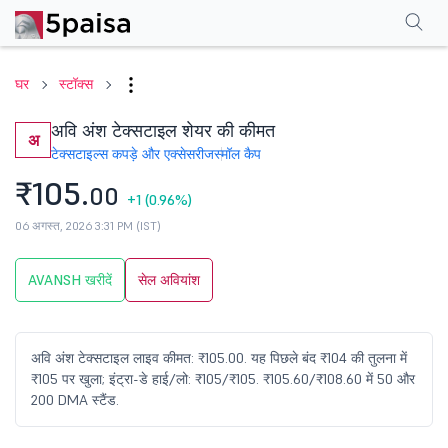
परफॉर्मेंस
फाइनेंशियल्स
तकनीकी
इवेंट
शेयरहोल्डिंग पैटर्न
अन्य
सामान्य प्रश्न
घर
स्टॉक्स
अवि अंश टेक्सटाइल शेयर की कीमत
अ
टेक्सटाइल्स कपड़े और एक्सेसरीज
स्मॉल कैप
₹105.
00
+1
(0.96%)
06 अगस्त, 2026 3:31 PM (IST)
AVANSH खरीदें
सेल अवियांश
अवि अंश टेक्सटाइल लाइव कीमत: ₹105.00. यह पिछले बंद ₹104 की तुलना में
₹105 पर खुला; इंट्रा-डे हाई/लो: ₹105/₹105. ₹105.60/₹108.60 में 50 और
200 DMA स्टैंड.