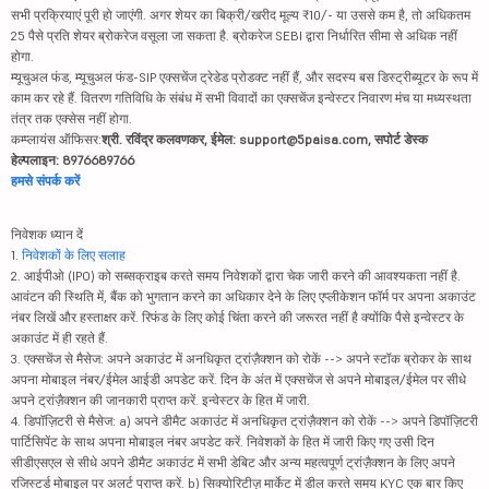
सभी प्रक्रियाएं पूरी हो जाएंगी. अगर शेयर का बिक्री/खरीद मूल्य ₹10/- या उससे कम है, तो अधिकतम
25 पैसे प्रति शेयर ब्रोकरेज वसूला जा सकता है. ब्रोकरेज SEBI द्वारा निर्धारित सीमा से अधिक नहीं
होगा.
म्यूचुअल फंड, म्यूचुअल फंड-SIP एक्सचेंज ट्रेडेड प्रोडक्ट नहीं हैं, और सदस्य बस डिस्ट्रीब्यूटर के रूप में
काम कर रहे हैं. वितरण गतिविधि के संबंध में सभी विवादों का एक्सचेंज इन्वेस्टर निवारण मंच या मध्यस्थता
तंत्र तक एक्सेस नहीं होगा.
कम्प्लायंस ऑफिसर:
श्री. रविंद्र कलवणकर, ईमेल: support@5paisa.com, सपोर्ट डेस्क
हेल्पलाइन: 8976689766
हमसे संपर्क करें
निवेशक ध्यान दें
1.
निवेशकों के लिए सलाह
2. आईपीओ (IPO) को सब्सक्राइब करते समय निवेशकों द्वारा चेक जारी करने की आवश्यकता नहीं है.
आवंटन की स्थिति में, बैंक को भुगतान करने का अधिकार देने के लिए एप्लीकेशन फॉर्म पर अपना अकाउंट
नंबर लिखें और हस्ताक्षर करें. रिफंड के लिए कोई चिंता करने की जरूरत नहीं है क्योंकि पैसे इन्वेस्टर के
अकाउंट में ही रहते हैं.
3. एक्सचेंज से मैसेज: अपने अकाउंट में अनधिकृत ट्रांज़ैक्शन को रोकें --> अपने स्टॉक ब्रोकर के साथ
अपना मोबाइल नंबर/ईमेल आईडी अपडेट करें. दिन के अंत में एक्सचेंज से अपने मोबाइल/ईमेल पर सीधे
अपने ट्रांज़ैक्शन की जानकारी प्राप्त करें. इन्वेस्टर के हित में जारी.
4. डिपॉज़िटरी से मैसेज: a) अपने डीमैट अकाउंट में अनधिकृत ट्रांज़ैक्शन को रोकें --> अपने डिपॉज़िटरी
पार्टिसिपेंट के साथ अपना मोबाइल नंबर अपडेट करें. निवेशकों के हित में जारी किए गए उसी दिन
सीडीएसएल से सीधे अपने डीमैट अकाउंट में सभी डेबिट और अन्य महत्वपूर्ण ट्रांज़ैक्शन के लिए अपने
रजिस्टर्ड मोबाइल पर अलर्ट प्राप्त करें. b) सिक्योरिटीज़ मार्केट में डील करते समय KYC एक बार किए