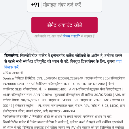
+91
डीमैट अकाउंट खोलें
आगे बढ़ने पर, आप सभी
नियम व शर्तों*
से सहमत हैं
डिस्क्लेमर:
सिक्योरिटीज़ मार्केट में इन्वेस्टमेंट मार्केट जोखिमों के अधीन है, इन्वेस्ट करने
से पहले सभी संबंधित डॉक्यूमेंट को ध्यान से पढ़ें. विस्तृत डिस्क्लेमर के लिए, कृपया
यहां
क्लिक करें
.
अधिक जानकारी
5paisa कैपिटल लिमिटेड. CIN: L67190MH2007PLC289249 | स्टॉक ब्रोकर SEBI रजिस्ट्रेशन:
INZ000010231 | SEBI डिपॉजिटरी रजिस्ट्रेशन: IN DP CDSL: IN-DP-192-2016 | रिसर्च
एनालिस्ट SEBI रजिस्ट्रेशन. नं.: INH000025188 | AMFI-रजिस्टर्ड म्यूचुअल फंड डिस्ट्रीब्यूटर |
AMFI रजिस्ट्रेशन नंबर: ARN-104096 | शुरुआती रजिस्ट्रेशन की तारीख: 30/07/2015 | ARN की
वर्तमान वैधता : 30/07/2027 | NSE सदस्य ID: 14300 | BSE सदस्य ID: 6363 | MCX सदस्य ID:
55945 | रजिस्टर्ड एड्रेस - IIFL हाउस, सन इन्फोटेक पार्क, रोड नं. 16V, प्लॉट नं. B-23, MIDC, ठाणे
इंडस्ट्रियल एरिया, वाघले एस्टेट, ठाणे, महाराष्ट्र - 400604
*ब्रोकरेज फ्लैट फीस / निष्पादित ऑर्डर के आधार पर लगाई जाएगी, प्रतिशत आधार पर नहीं.
सिक्योरिटीज़ मार्केट में निवेश बाजार जोखिम के अधीन है, इन्वेस्ट करने से पहले सभी संबंधित दस्तावेज़ों
को ध्यान से पढ़ें. डिजिटल अकाउंट तभी खोला जाएगा जब IPV और ग्राहक की ड्यू डिलिजेंस से संबंधित