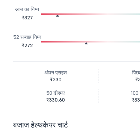
आज का निम्न
₹327
52 सप्ताह निम्न
₹272
ओपन प्राइस
पिछ
₹330
₹
50 डीएमए
100 
₹330.60
₹33
बजाज हेल्थकेयर चार्ट