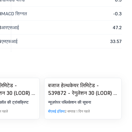
3
MACD सिग्नल
-0.3
1
आरएसआई
47.2
4
एमएफआई
33.57
लिमिटेड -
बजाज हेल्थकेयर लिमिटेड -
ेशन 30 (LODR) के
539872 - रेगुलेशन 30 (LODR) के
िंग्स कॉल
तहत घोषणा - न्यूज़पेपर पब्लिकेशन
कॉल की ट्रांसक्रिप्ट
न्यूज़पेपर पब्लिकेशन की सूचना
िन पहले
बीएसई इंडिया
2 सप्ताह 1 दिन पहले