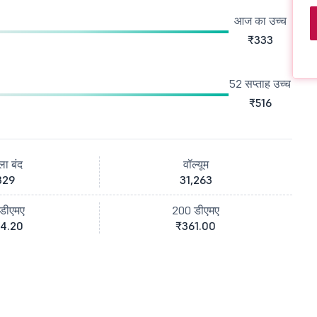
आज का उच्च
₹333
52 सप्ताह उच्च
₹516
ला बंद
वॉल्यूम
329
31,263
डीएमए
200 डीएमए
4.20
₹361.00