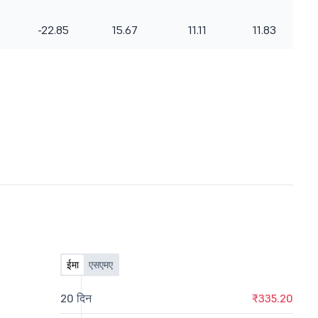
-22.85
15.67
11.11
11.83
ईमा
एसएमए
20 दिन
₹335.20