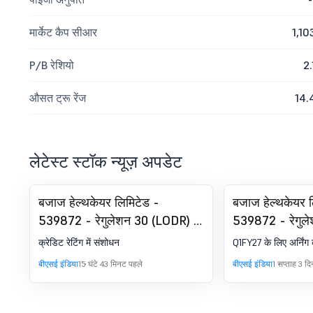
मार्केट कैप सीआर
1,10
P/B रेशियो
2.
औसत ट्रू रेंज
14.
लेटेस्ट स्टॉक न्यूज़ अपडेट
बजाज हेल्थकेयर लिमिटेड -
बजाज हेल्थकेयर 
539872 - रेगुलेशन 30 (LODR) के
539872 - रेगुल
तहत घोषणा - क्रेडिट रेटिंग
तहत घोषणा - अर्न
क्रेडिट रेटिंग में संशोधन
Q1FY27 के लिए अर्निंग 
ट्रांसक्रिप्ट
बीएसई इंडिया
15 घंटे 43 मिनट पहले
बीएसई इंडिया
1 सप्ताह 3 द