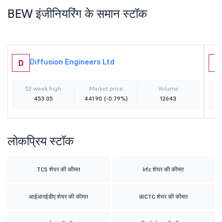
BEW इंजीनियरिंग के समान स्टॉक
Diffusion Engineers Ltd
D
A
52 week high
Market price
Volume
453.05
441.90
(-0.79%)
12643
लोकप्रिय स्टॉक
TCS शेयर की कीमत
Irfc शेयर की कीमत
आईआरईडीए शेयर की कीमत
IRCTC शेयर की कीमत