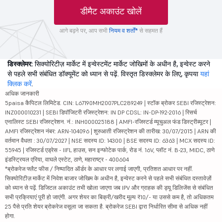
डीमैट अकाउंट खोलें
आगे बढ़ने पर, आप सभी
नियम व शर्तों*
से सहमत हैं
डिस्क्लेमर:
सिक्योरिटीज़ मार्केट में इन्वेस्टमेंट मार्केट जोखिमों के अधीन है, इन्वेस्ट करने
से पहले सभी संबंधित डॉक्यूमेंट को ध्यान से पढ़ें. विस्तृत डिस्क्लेमर के लिए, कृपया
यहां
क्लिक करें
.
अधिक जानकारी
5paisa कैपिटल लिमिटेड. CIN: L67190MH2007PLC289249 | स्टॉक ब्रोकर SEBI रजिस्ट्रेशन:
INZ000010231 | SEBI डिपॉजिटरी रजिस्ट्रेशन: IN DP CDSL: IN-DP-192-2016 | रिसर्च
एनालिस्ट SEBI रजिस्ट्रेशन. नं.: INH000025188 | AMFI-रजिस्टर्ड म्यूचुअल फंड डिस्ट्रीब्यूटर |
AMFI रजिस्ट्रेशन नंबर: ARN-104096 | शुरुआती रजिस्ट्रेशन की तारीख: 30/07/2015 | ARN की
वर्तमान वैधता : 30/07/2027 | NSE सदस्य ID: 14300 | BSE सदस्य ID: 6363 | MCX सदस्य ID:
55945 | रजिस्टर्ड एड्रेस - IIFL हाउस, सन इन्फोटेक पार्क, रोड नं. 16V, प्लॉट नं. B-23, MIDC, ठाणे
इंडस्ट्रियल एरिया, वाघले एस्टेट, ठाणे, महाराष्ट्र - 400604
*ब्रोकरेज फ्लैट फीस / निष्पादित ऑर्डर के आधार पर लगाई जाएगी, प्रतिशत आधार पर नहीं.
सिक्योरिटीज़ मार्केट में निवेश बाजार जोखिम के अधीन है, इन्वेस्ट करने से पहले सभी संबंधित दस्तावेज़ों
को ध्यान से पढ़ें. डिजिटल अकाउंट तभी खोला जाएगा जब IPV और ग्राहक की ड्यू डिलिजेंस से संबंधित
सभी प्रक्रियाएं पूरी हो जाएंगी. अगर शेयर का बिक्री/खरीद मूल्य ₹10/- या उससे कम है, तो अधिकतम
25 पैसे प्रति शेयर ब्रोकरेज वसूला जा सकता है. ब्रोकरेज SEBI द्वारा निर्धारित सीमा से अधिक नहीं
होगा.