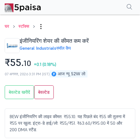
परफॉर्मेंस
फाइनेंशियल्स
तकनीकी
इवेंट
शेयरहोल्डिंग पैटर्न
अन्य
सामान्य प्रश्न
घर
स्टॉक्स
इंजीनियरिंग शेयर की कीमत कम करें
General Industrials
स्मॉल कैप
₹55.
10
+0.1
(0.18%)
आज न्यू 52W लो
07 अगस्त, 2026 3:31 PM (IST)
बेवल्टेड खरीदें
बेवल्टेड
BEW इंजीनियरिंग की लाइव कीमत: ₹55.10. यह पिछले बंद ₹55 की तुलना में
₹55 पर खुला; इंट्रा-डे हाई/लो: ₹55/₹51. ₹63.60/₹95.00 में 50 और
200 DMA स्टैंड.