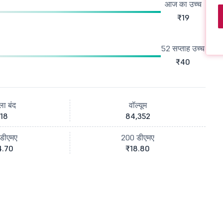
आज का उच्च
₹19
52 सप्ताह उच्च
₹40
ला बंद
वॉल्यूम
18
84,352
डीएमए
200 डीएमए
4.70
₹18.80