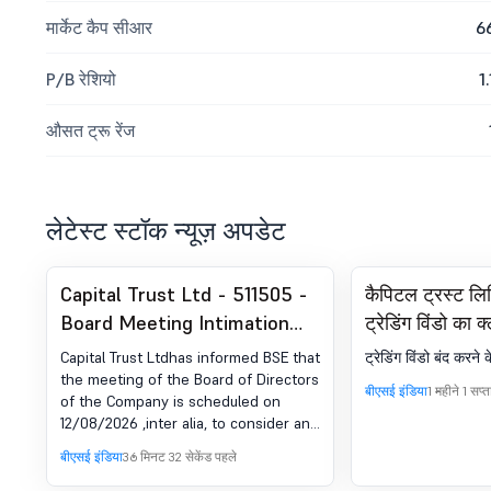
मार्केट कैप सीआर
6
P/B रेशियो
1.
औसत ट्रू रेंज
लेटेस्ट स्टॉक न्यूज़ अपडेट
Capital Trust Ltd - 511505 -
कैपिटल ट्रस्ट ल
Board Meeting Intimation
ट्रेडिंग विंडो का 
for Prior-Intimation Of
Capital Trust Ltdhas informed BSE that
ट्रेडिंग विंडो बंद करने क
Proposed Board Meeting
the meeting of the Board of Directors
बीएसई इंडिया
1 महीने 1 सप्
of the Company is scheduled on
Under Regulation 29 (1) (A) Of
12/08/2026 ,inter alia, to consider and
The SEBI (Listing Obligations
approve Notice is hereby given that a
बीएसई इंडिया
36 मिनट 32 सेकेंड पहले
And Disclosure
meeting of the Board of Directors of
the Company pursuant to Regulation