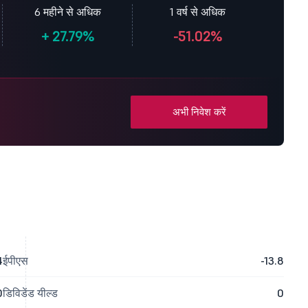
6 महीने से अधिक
1 वर्ष से अधिक
+
27.79%
-51.02%
अभी निवेश करें
4
ईपीएस
-13.8
0
डिविडेंड यील्ड
0