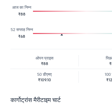
आज का निम्न
₹88
52 सप्ताह निम्न
₹68
ओपन प्राइस
पिछ
₹88
₹
50 डीएमए
100 
₹109.10
₹12
कार्गोट्रांस मैरीटाइम चार्ट