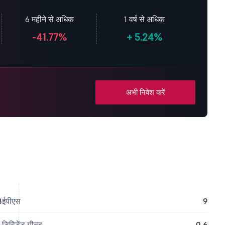
6 महीने से अधिक
1 वर्ष से अधिक
-41.77%
+
5.24%
अभी निवेश करें
8
ईपीएस
9
-
डिविडेंड यील्ड
0.6