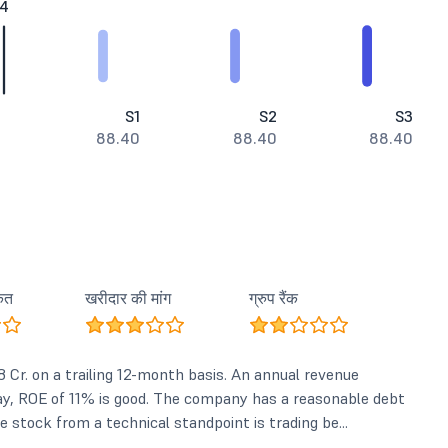
.4
S1
S2
S3
88.40
88.40
88.40
कत
खरीदार की मांग
ग्रुप रैंक
 Cr. on a trailing 12-month basis. An annual revenue
ay, ROE of 11% is good. The company has a reasonable debt
 stock from a technical standpoint is trading be...