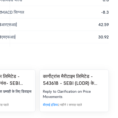
2
MACD सिग्नल
-8.3
1
आरएसआई
42.59
1
एमएफआई
30.92
ाइम लिमिटेड -
कार्गोट्रांस मैरीटाइम लिमिटेड -
ायंस- SEBI
543618 - SEBI (LODR) के
 2015 के रेगुलेशन
रेगुलेशन 30 के तहत एन्युटी - प्राइस
प्त छमाही के लिए डिवाइस
Reply to Clarification on Price
शन या वेरिएशन का
मूवमेंट पर स्पष्टीकरण के जवाब.
.
Movements.
ताह पहले
बीएसई इंडिया
2 महीने 1 सप्ताह पहले