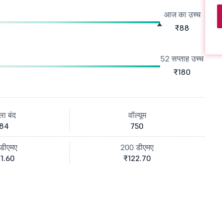
आज का उच्च
₹88
52 सप्ताह उच्च
₹180
ला बंद
वॉल्यूम
84
750
डीएमए
200 डीएमए
1.60
₹122.70