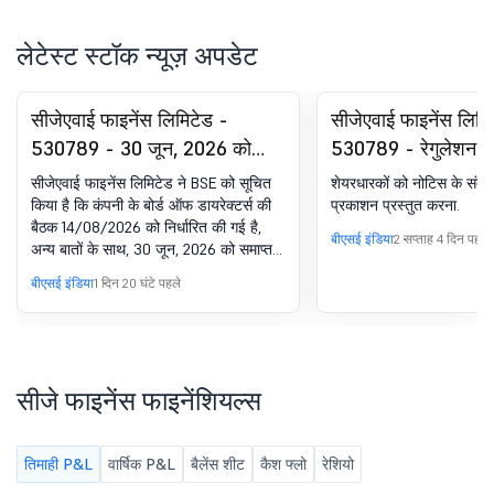
लेटेस्ट स्टॉक न्यूज़ अपडेट
सीजेएवाई फाइनेंस लिमिटेड -
सीजेएवाई फाइनेंस लिमि
530789 - 30 जून, 2026 को
530789 - रेगुलेशन 
समाप्त तिमाही के लिए बोर्ड मीटिंग की
के तहत घोषणा - न्यूज़प
सीजेएवाई फाइनेंस लिमिटेड ने BSE को सूचित
शेयरधारकों को नोटिस के संबंध
सूचना.
पब्लिकेशन
किया है कि कंपनी के बोर्ड ऑफ डायरेक्टर्स की
प्रकाशन प्रस्तुत करना.
बैठक 14/08/2026 को निर्धारित की गई है,
बीएसई इंडिया
2 सप्ताह 4 दिन पहले
अन्य बातों के साथ, 30 जून, 2026 को समाप्त
तिमाही के लिए अन-ऑडिटेड फाइनेंशियल
बीएसई इंडिया
1 दिन 20 घंटे पहले
परिणामों पर विचार करने और अप्रूव करने के
लिए.
सीजे फाइनेंस फाइनेंशियल्स
तिमाही P&L
वार्षिक P&L
बैलेंस शीट
कैश फ्लो
रेशियो