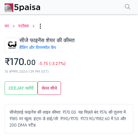
परफॉर्मेंस
फाइनेंशियल्स
तकनीकी
इवेंट
शेयरहोल्डिंग पैटर्न
अन्य
सामान्य प्रश्न
घर
स्टॉक्स
सीजे फाइनेंस शेयर की कीमत
बैंकिंग और वित्त
स्मॉल कैप
₹170.
00
-5.75
(-3.27%)
10 अगस्त, 2026 1:39 PM (IST)
CEEJAY खरीदें
सेल्ल सीजे
सीजेएवाई फाइनेंस की लाइव कीमत: ₹170.00. यह पिछले बंद ₹176 की तुलना में
₹185 पर खुला; इंट्रा-डे हाई/लो: ₹190/₹170. ₹173.90/₹182.60 में 50 और
200 DMA स्टैंड.