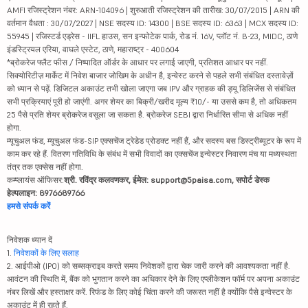
AMFI रजिस्ट्रेशन नंबर: ARN-104096 | शुरुआती रजिस्ट्रेशन की तारीख: 30/07/2015 | ARN की
वर्तमान वैधता : 30/07/2027 | NSE सदस्य ID: 14300 | BSE सदस्य ID: 6363 | MCX सदस्य ID:
55945 | रजिस्टर्ड एड्रेस - IIFL हाउस, सन इन्फोटेक पार्क, रोड नं. 16V, प्लॉट नं. B-23, MIDC, ठाणे
इंडस्ट्रियल एरिया, वाघले एस्टेट, ठाणे, महाराष्ट्र - 400604
*ब्रोकरेज फ्लैट फीस / निष्पादित ऑर्डर के आधार पर लगाई जाएगी, प्रतिशत आधार पर नहीं.
सिक्योरिटीज़ मार्केट में निवेश बाजार जोखिम के अधीन है, इन्वेस्ट करने से पहले सभी संबंधित दस्तावेज़ों
को ध्यान से पढ़ें. डिजिटल अकाउंट तभी खोला जाएगा जब IPV और ग्राहक की ड्यू डिलिजेंस से संबंधित
सभी प्रक्रियाएं पूरी हो जाएंगी. अगर शेयर का बिक्री/खरीद मूल्य ₹10/- या उससे कम है, तो अधिकतम
25 पैसे प्रति शेयर ब्रोकरेज वसूला जा सकता है. ब्रोकरेज SEBI द्वारा निर्धारित सीमा से अधिक नहीं
होगा.
म्यूचुअल फंड, म्यूचुअल फंड-SIP एक्सचेंज ट्रेडेड प्रोडक्ट नहीं हैं, और सदस्य बस डिस्ट्रीब्यूटर के रूप में
काम कर रहे हैं. वितरण गतिविधि के संबंध में सभी विवादों का एक्सचेंज इन्वेस्टर निवारण मंच या मध्यस्थता
तंत्र तक एक्सेस नहीं होगा.
कम्प्लायंस ऑफिसर:
श्री. रविंद्र कलवणकर, ईमेल: support@5paisa.com, सपोर्ट डेस्क
हेल्पलाइन: 8976689766
हमसे संपर्क करें
निवेशक ध्यान दें
1.
निवेशकों के लिए सलाह
2. आईपीओ (IPO) को सब्सक्राइब करते समय निवेशकों द्वारा चेक जारी करने की आवश्यकता नहीं है.
आवंटन की स्थिति में, बैंक को भुगतान करने का अधिकार देने के लिए एप्लीकेशन फॉर्म पर अपना अकाउंट
नंबर लिखें और हस्ताक्षर करें. रिफंड के लिए कोई चिंता करने की जरूरत नहीं है क्योंकि पैसे इन्वेस्टर के
अकाउंट में ही रहते हैं.