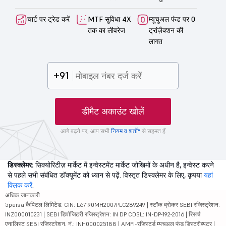
चार्ट पर ट्रेड करें
MTF सुविधा 4X
म्यूचुअल फंड पर 0
तक का लीवरेज
ट्रांज़ैक्शन की
लागत
+91
डीमैट अकाउंट खोलें
आगे बढ़ने पर, आप सभी
नियम व शर्तों*
से सहमत हैं
डिस्क्लेमर:
सिक्योरिटीज़ मार्केट में इन्वेस्टमेंट मार्केट जोखिमों के अधीन है, इन्वेस्ट करने
से पहले सभी संबंधित डॉक्यूमेंट को ध्यान से पढ़ें. विस्तृत डिस्क्लेमर के लिए, कृपया
यहां
क्लिक करें
.
अधिक जानकारी
5paisa कैपिटल लिमिटेड. CIN: L67190MH2007PLC289249 | स्टॉक ब्रोकर SEBI रजिस्ट्रेशन:
INZ000010231 | SEBI डिपॉजिटरी रजिस्ट्रेशन: IN DP CDSL: IN-DP-192-2016 | रिसर्च
एनालिस्ट SEBI रजिस्ट्रेशन. नं.: INH000025188 | AMFI-रजिस्टर्ड म्यूचुअल फंड डिस्ट्रीब्यूटर |