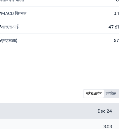
7
MACD सिग्नल
0.1
7
आरएसआई
47.61
6
एमएफआई
57
स्टैंडअलोन
समेकित
Dec 24
8.03