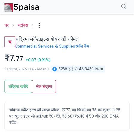
परफॉर्मेंस
फाइनेंशियल्स
तकनीकी
इवेंट
शेयरहोल्डिंग पैटर्न
अन्य
सामान्य प्रश्न
घर
स्टॉक्स
चंद्रिमा मर्केंटाइल्स शेयर की कीमत
च
Commercial Services & Supplies
स्मॉल कैप
₹7.
77
+0.07
(0.91%)
52W हाई से 46.34% गिरना
10 अगस्त, 2026 10:48 AM (IST)
चंद्रिमा खरीदें
सेल चंद्रमा
चंद्रिमा मर्केंटाइल्स की लाइव कीमत: ₹7.77. यह पिछले बंद ₹8 की तुलना में ₹8
पर खुला; इंट्रा-डे हाई/लो: ₹8/₹8. ₹6.60/₹6.40 में 50 और 200 DMA
स्टैंड.