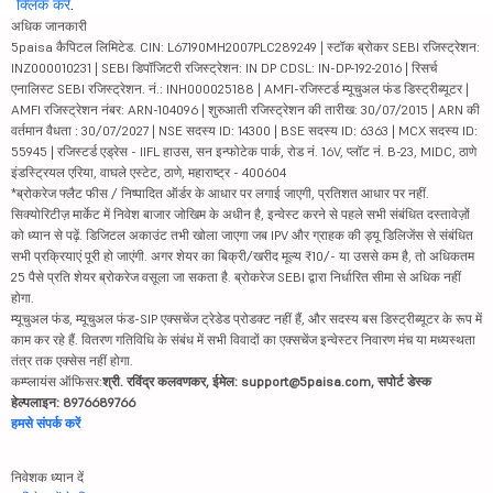
क्लिक करें
.
अधिक जानकारी
5paisa कैपिटल लिमिटेड. CIN: L67190MH2007PLC289249 | स्टॉक ब्रोकर SEBI रजिस्ट्रेशन:
INZ000010231 | SEBI डिपॉजिटरी रजिस्ट्रेशन: IN DP CDSL: IN-DP-192-2016 | रिसर्च
एनालिस्ट SEBI रजिस्ट्रेशन. नं.: INH000025188 | AMFI-रजिस्टर्ड म्यूचुअल फंड डिस्ट्रीब्यूटर |
AMFI रजिस्ट्रेशन नंबर: ARN-104096 | शुरुआती रजिस्ट्रेशन की तारीख: 30/07/2015 | ARN की
वर्तमान वैधता : 30/07/2027 | NSE सदस्य ID: 14300 | BSE सदस्य ID: 6363 | MCX सदस्य ID:
55945 | रजिस्टर्ड एड्रेस - IIFL हाउस, सन इन्फोटेक पार्क, रोड नं. 16V, प्लॉट नं. B-23, MIDC, ठाणे
इंडस्ट्रियल एरिया, वाघले एस्टेट, ठाणे, महाराष्ट्र - 400604
*ब्रोकरेज फ्लैट फीस / निष्पादित ऑर्डर के आधार पर लगाई जाएगी, प्रतिशत आधार पर नहीं.
सिक्योरिटीज़ मार्केट में निवेश बाजार जोखिम के अधीन है, इन्वेस्ट करने से पहले सभी संबंधित दस्तावेज़ों
को ध्यान से पढ़ें. डिजिटल अकाउंट तभी खोला जाएगा जब IPV और ग्राहक की ड्यू डिलिजेंस से संबंधित
सभी प्रक्रियाएं पूरी हो जाएंगी. अगर शेयर का बिक्री/खरीद मूल्य ₹10/- या उससे कम है, तो अधिकतम
25 पैसे प्रति शेयर ब्रोकरेज वसूला जा सकता है. ब्रोकरेज SEBI द्वारा निर्धारित सीमा से अधिक नहीं
होगा.
म्यूचुअल फंड, म्यूचुअल फंड-SIP एक्सचेंज ट्रेडेड प्रोडक्ट नहीं हैं, और सदस्य बस डिस्ट्रीब्यूटर के रूप में
काम कर रहे हैं. वितरण गतिविधि के संबंध में सभी विवादों का एक्सचेंज इन्वेस्टर निवारण मंच या मध्यस्थता
तंत्र तक एक्सेस नहीं होगा.
कम्प्लायंस ऑफिसर:
श्री. रविंद्र कलवणकर, ईमेल: support@5paisa.com, सपोर्ट डेस्क
हेल्पलाइन: 8976689766
हमसे संपर्क करें
निवेशक ध्यान दें