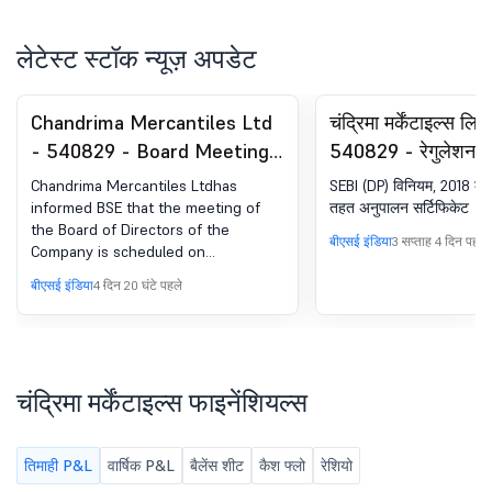
लेटेस्ट स्टॉक न्यूज़ अपडेट
Chandrima Mercantiles Ltd
चंद्रिमा मर्केंटाइल्स लिम
- 540829 - Board Meeting
540829 - रेगुलेशन क
Intimation for Intimation Of
अनुपालन-सर्टिफिकेट.
Chandrima Mercantiles Ltdhas
SEBI (DP) विनियम, 2018 के 
Board Meeting To Be Held
विनियम, 2018 का 74(
informed BSE that the meeting of
तहत अनुपालन सर्टिफिकेट
the Board of Directors of the
On Wednesday, 12Th
बीएसई इंडिया
3 सप्ताह 4 दिन पहले
Company is scheduled on
August, 2026
12/08/2026 ,inter alia, to consider
बीएसई इंडिया
4 दिन 20 घंटे पहले
and approve Pursuant to Regulation
29 of SEBI (Listing Obligations and
Disclosure Requirements)
Regulations, 2015, we hereby inform
you that a meeting of the Board of
चंद्रिमा मर्केंटाइल्स फाइनेंशियल्स
Directors of the Company will be
held on Wednesday, 12th August,
2026 at 03:00 P.M. at the Registered
तिमाही P&L
वार्षिक P&L
बैलेंस शीट
कैश फ्लो
रेशियो
Office of the Company situated at F-