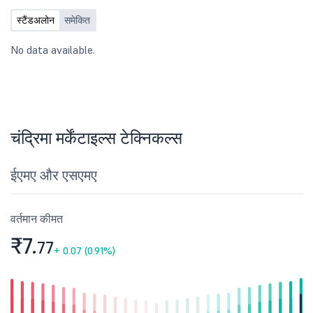
806, Titanium City Center,
Anandnagar Road, Satellite, Jodhpur
स्टैंडअलोन
समेकित
char Rasta, Ahmedabad, Gujarat,
India - 380 015, inter alia, to consider
No data available.
and discuss: 1. लिमिटेड रिव्यू रिपोर्ट के साथ
30 जून, 2026 को समाप्त तिमाही के लिए कंपनी
के अनऑडिटेड फाइनेंशियल परिणाम. 2. बोर्ड
मीटिंग के अध्यक्ष की अनुमति से चर्चा और विचार
किया जाने वाला कोई अन्य मामला.
चंद्रिमा मर्केंटाइल्स टेक्निकल्स
ईएमए और एसएमए
वर्तमान कीमत
₹7.
77
+
0.07 (0.91%)