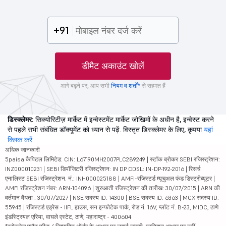
+91
डीमैट अकाउंट खोलें
आगे बढ़ने पर, आप सभी
नियम व शर्तों*
से सहमत हैं
डिस्क्लेमर:
सिक्योरिटीज़ मार्केट में इन्वेस्टमेंट मार्केट जोखिमों के अधीन है, इन्वेस्ट करने
से पहले सभी संबंधित डॉक्यूमेंट को ध्यान से पढ़ें. विस्तृत डिस्क्लेमर के लिए, कृपया
यहां
क्लिक करें
.
अधिक जानकारी
5paisa कैपिटल लिमिटेड. CIN: L67190MH2007PLC289249 | स्टॉक ब्रोकर SEBI रजिस्ट्रेशन:
INZ000010231 | SEBI डिपॉजिटरी रजिस्ट्रेशन: IN DP CDSL: IN-DP-192-2016 | रिसर्च
एनालिस्ट SEBI रजिस्ट्रेशन. नं.: INH000025188 | AMFI-रजिस्टर्ड म्यूचुअल फंड डिस्ट्रीब्यूटर |
AMFI रजिस्ट्रेशन नंबर: ARN-104096 | शुरुआती रजिस्ट्रेशन की तारीख: 30/07/2015 | ARN की
वर्तमान वैधता : 30/07/2027 | NSE सदस्य ID: 14300 | BSE सदस्य ID: 6363 | MCX सदस्य ID:
55945 | रजिस्टर्ड एड्रेस - IIFL हाउस, सन इन्फोटेक पार्क, रोड नं. 16V, प्लॉट नं. B-23, MIDC, ठाणे
इंडस्ट्रियल एरिया, वाघले एस्टेट, ठाणे, महाराष्ट्र - 400604