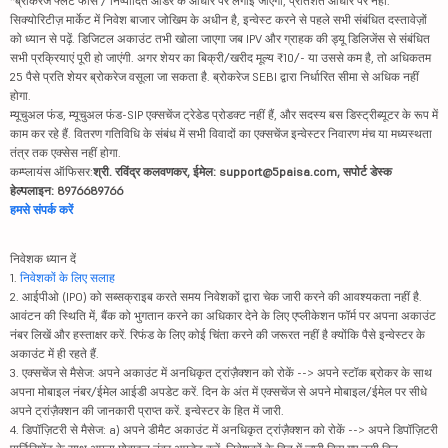
*ब्रोकरेज फ्लैट फीस / निष्पादित ऑर्डर के आधार पर लगाई जाएगी, प्रतिशत आधार पर नहीं.
सिक्योरिटीज़ मार्केट में निवेश बाजार जोखिम के अधीन है, इन्वेस्ट करने से पहले सभी संबंधित दस्तावेज़ों
को ध्यान से पढ़ें. डिजिटल अकाउंट तभी खोला जाएगा जब IPV और ग्राहक की ड्यू डिलिजेंस से संबंधित
सभी प्रक्रियाएं पूरी हो जाएंगी. अगर शेयर का बिक्री/खरीद मूल्य ₹10/- या उससे कम है, तो अधिकतम
25 पैसे प्रति शेयर ब्रोकरेज वसूला जा सकता है. ब्रोकरेज SEBI द्वारा निर्धारित सीमा से अधिक नहीं
होगा.
म्यूचुअल फंड, म्यूचुअल फंड-SIP एक्सचेंज ट्रेडेड प्रोडक्ट नहीं हैं, और सदस्य बस डिस्ट्रीब्यूटर के रूप में
काम कर रहे हैं. वितरण गतिविधि के संबंध में सभी विवादों का एक्सचेंज इन्वेस्टर निवारण मंच या मध्यस्थता
तंत्र तक एक्सेस नहीं होगा.
कम्प्लायंस ऑफिसर:
श्री. रविंद्र कलवणकर, ईमेल: support@5paisa.com, सपोर्ट डेस्क
हेल्पलाइन: 8976689766
हमसे संपर्क करें
निवेशक ध्यान दें
1.
निवेशकों के लिए सलाह
2. आईपीओ (IPO) को सब्सक्राइब करते समय निवेशकों द्वारा चेक जारी करने की आवश्यकता नहीं है.
आवंटन की स्थिति में, बैंक को भुगतान करने का अधिकार देने के लिए एप्लीकेशन फॉर्म पर अपना अकाउंट
नंबर लिखें और हस्ताक्षर करें. रिफंड के लिए कोई चिंता करने की जरूरत नहीं है क्योंकि पैसे इन्वेस्टर के
अकाउंट में ही रहते हैं.
3. एक्सचेंज से मैसेज: अपने अकाउंट में अनधिकृत ट्रांज़ैक्शन को रोकें --> अपने स्टॉक ब्रोकर के साथ
अपना मोबाइल नंबर/ईमेल आईडी अपडेट करें. दिन के अंत में एक्सचेंज से अपने मोबाइल/ईमेल पर सीधे
अपने ट्रांज़ैक्शन की जानकारी प्राप्त करें. इन्वेस्टर के हित में जारी.
4. डिपॉज़िटरी से मैसेज: a) अपने डीमैट अकाउंट में अनधिकृत ट्रांज़ैक्शन को रोकें --> अपने डिपॉज़िटरी