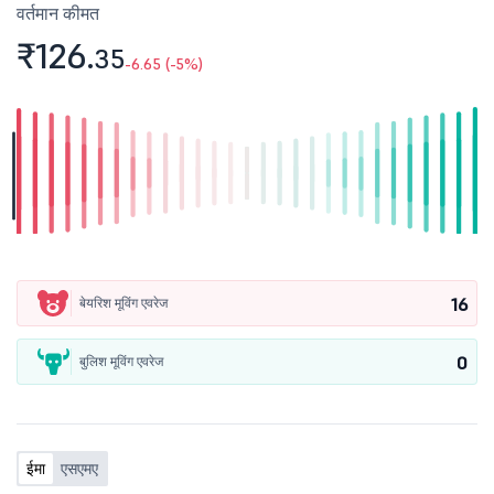
वर्तमान कीमत
₹126.
35
-6.65 (-5%)
16
बेयरिश मूविंग एवरेज
0
बुलिश मूविंग एवरेज
ईमा
एसएमए