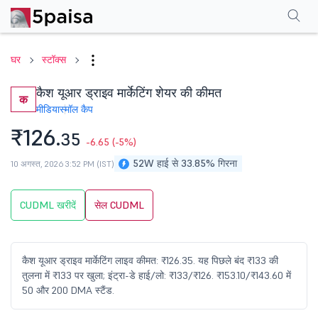
परफॉर्मेंस
फाइनेंशियल्स
तकनीकी
इवेंट
शेयरहोल्डिंग पैटर्न
अन्य
सामान्य प्रश्न
घर
स्टॉक्स
कैश यूआर ड्राइव मार्केटिंग शेयर की कीमत
क
मीडिया
स्मॉल कैप
₹126.
35
-6.65
(-5%)
52W हाई से 33.85% गिरना
10 अगस्त, 2026 3:52 PM (IST)
CUDML खरीदें
सेल CUDML
कैश यूआर ड्राइव मार्केटिंग लाइव कीमत: ₹126.35. यह पिछले बंद ₹133 की
तुलना में ₹133 पर खुला; इंट्रा-डे हाई/लो: ₹133/₹126. ₹153.10/₹143.60 में
50 और 200 DMA स्टैंड.