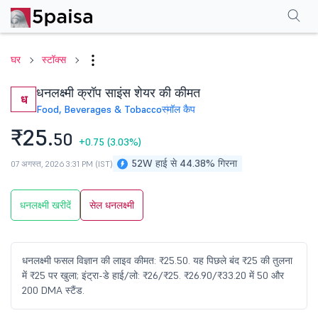
परफॉर्मेंस
फाइनेंशियल्स
तकनीकी
इवेंट
शेयरहोल्डिंग पैटर्न
अन्य
सामान्य प्रश्न
घर
स्टॉक्स
धनलक्ष्मी क्रॉप साइंस शेयर की कीमत
ध
Food, Beverages & Tobacco
स्मॉल कैप
₹25.
50
+0.75
(3.03%)
52W हाई से 44.38% गिरना
07 अगस्त, 2026 3:31 PM (IST)
धनलक्ष्मी खरीदें
सेल धनलक्ष्मी
धनलक्ष्मी फसल विज्ञान की लाइव कीमत: ₹25.50. यह पिछले बंद ₹25 की तुलना
में ₹25 पर खुला; इंट्रा-डे हाई/लो: ₹26/₹25. ₹26.90/₹33.20 में 50 और
200 DMA स्टैंड.