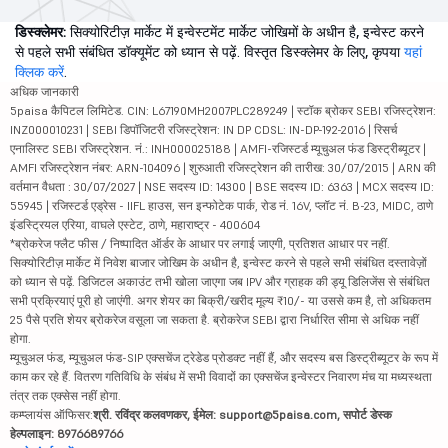
डिस्क्लेमर:
सिक्योरिटीज़ मार्केट में इन्वेस्टमेंट मार्केट जोखिमों के अधीन है, इन्वेस्ट करने
से पहले सभी संबंधित डॉक्यूमेंट को ध्यान से पढ़ें. विस्तृत डिस्क्लेमर के लिए, कृपया
यहां
क्लिक करें
.
अधिक जानकारी
5paisa कैपिटल लिमिटेड. CIN: L67190MH2007PLC289249 | स्टॉक ब्रोकर SEBI रजिस्ट्रेशन:
INZ000010231 | SEBI डिपॉजिटरी रजिस्ट्रेशन: IN DP CDSL: IN-DP-192-2016 | रिसर्च
एनालिस्ट SEBI रजिस्ट्रेशन. नं.: INH000025188 | AMFI-रजिस्टर्ड म्यूचुअल फंड डिस्ट्रीब्यूटर |
AMFI रजिस्ट्रेशन नंबर: ARN-104096 | शुरुआती रजिस्ट्रेशन की तारीख: 30/07/2015 | ARN की
वर्तमान वैधता : 30/07/2027 | NSE सदस्य ID: 14300 | BSE सदस्य ID: 6363 | MCX सदस्य ID:
55945 | रजिस्टर्ड एड्रेस - IIFL हाउस, सन इन्फोटेक पार्क, रोड नं. 16V, प्लॉट नं. B-23, MIDC, ठाणे
इंडस्ट्रियल एरिया, वाघले एस्टेट, ठाणे, महाराष्ट्र - 400604
*ब्रोकरेज फ्लैट फीस / निष्पादित ऑर्डर के आधार पर लगाई जाएगी, प्रतिशत आधार पर नहीं.
सिक्योरिटीज़ मार्केट में निवेश बाजार जोखिम के अधीन है, इन्वेस्ट करने से पहले सभी संबंधित दस्तावेज़ों
को ध्यान से पढ़ें. डिजिटल अकाउंट तभी खोला जाएगा जब IPV और ग्राहक की ड्यू डिलिजेंस से संबंधित
सभी प्रक्रियाएं पूरी हो जाएंगी. अगर शेयर का बिक्री/खरीद मूल्य ₹10/- या उससे कम है, तो अधिकतम
25 पैसे प्रति शेयर ब्रोकरेज वसूला जा सकता है. ब्रोकरेज SEBI द्वारा निर्धारित सीमा से अधिक नहीं
होगा.
म्यूचुअल फंड, म्यूचुअल फंड-SIP एक्सचेंज ट्रेडेड प्रोडक्ट नहीं हैं, और सदस्य बस डिस्ट्रीब्यूटर के रूप में
काम कर रहे हैं. वितरण गतिविधि के संबंध में सभी विवादों का एक्सचेंज इन्वेस्टर निवारण मंच या मध्यस्थता
तंत्र तक एक्सेस नहीं होगा.
कम्प्लायंस ऑफिसर:
श्री. रविंद्र कलवणकर, ईमेल: support@5paisa.com, सपोर्ट डेस्क
हेल्पलाइन: 8976689766