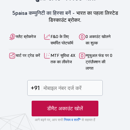
5paisa कम्युनिटी का हिस्सा बनें -
भारत का पहला लिस्टेड
डिस्काउंट ब्रोकर.
फ्लैट ब्रोकरेज
F&O के लिए
0 अकाउंट खोलने
समर्पित प्लेटफॉर्म
का शुल्क
चार्ट पर ट्रेड करें
MTF सुविधा 4X
म्यूचुअल फंड पर 0
तक का लीवरेज
ट्रांज़ैक्शन की
लागत
+91
डीमैट अकाउंट खोलें
आगे बढ़ने पर, आप सभी
नियम व शर्तों*
से सहमत हैं