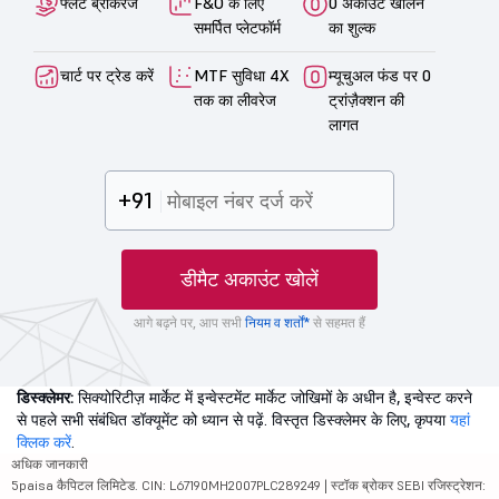
फ्लैट ब्रोकरेज
F&O के लिए
0 अकाउंट खोलने
समर्पित प्लेटफॉर्म
का शुल्क
चार्ट पर ट्रेड करें
MTF सुविधा 4X
म्यूचुअल फंड पर 0
तक का लीवरेज
ट्रांज़ैक्शन की
लागत
+91
डीमैट अकाउंट खोलें
आगे बढ़ने पर, आप सभी
नियम व शर्तों*
से सहमत हैं
डिस्क्लेमर:
सिक्योरिटीज़ मार्केट में इन्वेस्टमेंट मार्केट जोखिमों के अधीन है, इन्वेस्ट करने
से पहले सभी संबंधित डॉक्यूमेंट को ध्यान से पढ़ें. विस्तृत डिस्क्लेमर के लिए, कृपया
यहां
क्लिक करें
.
अधिक जानकारी
5paisa कैपिटल लिमिटेड. CIN: L67190MH2007PLC289249 | स्टॉक ब्रोकर SEBI रजिस्ट्रेशन: