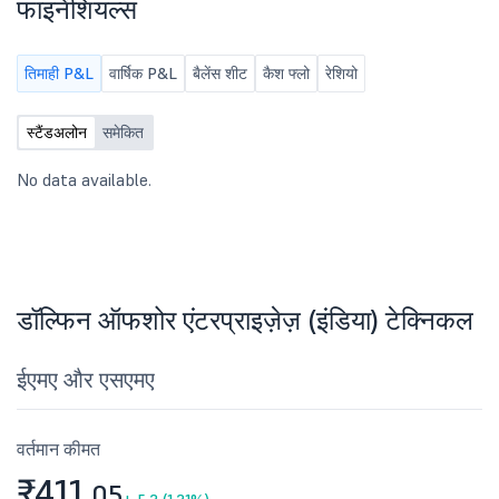
फाइनेंशियल्स
Friday, according to th
Meteorological Agency
in their 70s were slightl
तिमाही P&L
वार्षिक P&L
बैलेंस शीट
कैश फ्लो
रेशियो
two of them were caugh
wind and a third one fel
स्टैंडअलोन
समेकित
stool, apparently blown
wind while preparing fo
the Okinawa prefecture 
No data available.
Naha Airport on Okinawa
it closed Friday and all
international flights in 
Naha have been cancell
midday Friday, 240 peo
shelter at evacuation c
डॉल्फिन ऑफशोर एंटरप्राइज़ेज़ (इंडिया) टेक्निकल
Okinawa, the prefecture
Dolphin expected to aff
ईएमए और एसएमए
Japan's southern main i
Kyushu, resid
वर्तमान कीमत
₹411.
05