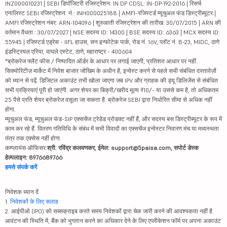
INZ000010231 | SEBI डिपॉजिटरी रजिस्ट्रेशन: IN DP CDSL: IN-DP-192-2016 | रिसर्च
एनालिस्ट SEBI रजिस्ट्रेशन. नं.: INH000025188 | AMFI-रजिस्टर्ड म्यूचुअल फंड डिस्ट्रीब्यूटर |
AMFI रजिस्ट्रेशन नंबर: ARN-104096 | शुरुआती रजिस्ट्रेशन की तारीख: 30/07/2015 | ARN की
वर्तमान वैधता : 30/07/2027 | NSE सदस्य ID: 14300 | BSE सदस्य ID: 6363 | MCX सदस्य ID:
55945 | रजिस्टर्ड एड्रेस - IIFL हाउस, सन इन्फोटेक पार्क, रोड नं. 16V, प्लॉट नं. B-23, MIDC, ठाणे
इंडस्ट्रियल एरिया, वाघले एस्टेट, ठाणे, महाराष्ट्र - 400604
*ब्रोकरेज फ्लैट फीस / निष्पादित ऑर्डर के आधार पर लगाई जाएगी, प्रतिशत आधार पर नहीं.
सिक्योरिटीज़ मार्केट में निवेश बाजार जोखिम के अधीन है, इन्वेस्ट करने से पहले सभी संबंधित दस्तावेज़ों
को ध्यान से पढ़ें. डिजिटल अकाउंट तभी खोला जाएगा जब IPV और ग्राहक की ड्यू डिलिजेंस से संबंधित
सभी प्रक्रियाएं पूरी हो जाएंगी. अगर शेयर का बिक्री/खरीद मूल्य ₹10/- या उससे कम है, तो अधिकतम
25 पैसे प्रति शेयर ब्रोकरेज वसूला जा सकता है. ब्रोकरेज SEBI द्वारा निर्धारित सीमा से अधिक नहीं
होगा.
म्यूचुअल फंड, म्यूचुअल फंड-SIP एक्सचेंज ट्रेडेड प्रोडक्ट नहीं हैं, और सदस्य बस डिस्ट्रीब्यूटर के रूप में
काम कर रहे हैं. वितरण गतिविधि के संबंध में सभी विवादों का एक्सचेंज इन्वेस्टर निवारण मंच या मध्यस्थता
तंत्र तक एक्सेस नहीं होगा.
कम्प्लायंस ऑफिसर:
श्री. रविंद्र कलवणकर, ईमेल: support@5paisa.com, सपोर्ट डेस्क
हेल्पलाइन: 8976689766
हमसे संपर्क करें
निवेशक ध्यान दें
1.
निवेशकों के लिए सलाह
2. आईपीओ (IPO) को सब्सक्राइब करते समय निवेशकों द्वारा चेक जारी करने की आवश्यकता नहीं है.
आवंटन की स्थिति में, बैंक को भुगतान करने का अधिकार देने के लिए एप्लीकेशन फॉर्म पर अपना अकाउंट