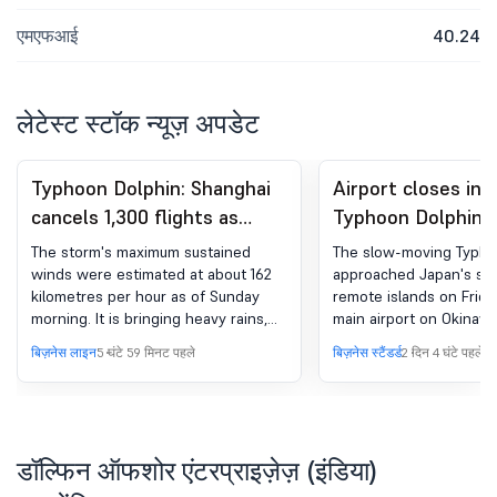
एमएफआई
40.24
लेटेस्ट स्टॉक न्यूज़ अपडेट
Typhoon Dolphin: Shanghai
Airport closes in 
cancels 1,300 flights as
Typhoon Dolphin
China prepares for heavy
approaches south
The storm's maximum sustained
The slow-moving Typho
rains
winds were estimated at about 162
approached Japan's so
kilometres per hour as of Sunday
remote islands on Frida
morning. It is bringing heavy rains,
main airport on Okinawa
creating a risk of severe flooding as
and grounding all flight
बिज़नेस लाइन
5 घंटे 59 मिनट पहले
बिज़नेस स्टैंडर्ड
2 दिन 4 घंटे पहले
well as landslides
of the island, while sen
hundreds of people to t
at evacuation centres.
was near Yoron Island 
west toward the main i
डॉल्फिन ऑफशोर एंटरप्राइज़ेज़ (इंडिया)
Okinawa with maximum 
kph (89 mph) as of late