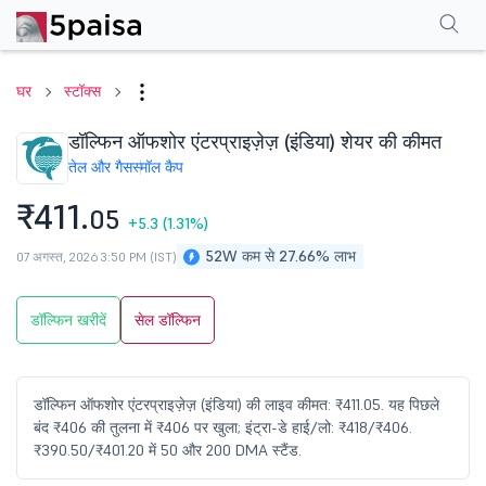
परफॉर्मेंस
फाइनेंशियल्स
तकनीकी
इवेंट
शेयरहोल्डिंग पैटर्न
अन्य
सामान्य प्रश्न
घर
स्टॉक्स
डॉल्फिन ऑफशोर एंटरप्राइज़ेज़ (इंडिया) शेयर की कीमत
तेल और गैस
स्मॉल कैप
₹411.
05
+5.3
(1.31%)
52W कम से 27.66% लाभ
07 अगस्त, 2026 3:50 PM (IST)
डॉल्फिन खरीदें
सेल डॉल्फिन
डॉल्फिन ऑफशोर एंटरप्राइज़ेज़ (इंडिया) की लाइव कीमत: ₹411.05. यह पिछले
बंद ₹406 की तुलना में ₹406 पर खुला; इंट्रा-डे हाई/लो: ₹418/₹406.
₹390.50/₹401.20 में 50 और 200 DMA स्टैंड.