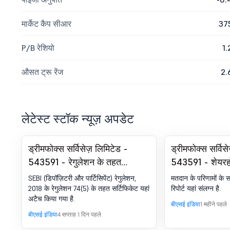
मार्केट कैप सीआर
37
P/B रेशियो
1.
औसत ट्रू रेंज
2.
लेटेस्ट स्टॉक न्यूज़ अपडेट
ड्रीमफोक्स सर्विसेज़ लिमिटेड -
ड्रीमफोक्स सर्विस
543591 - रेगुलेशन के तहत
543591 - शेयरहो
कम्प्लायंस-सर्टिफिकेट. SEBI (DP)
पोस्टल बैलट-स्क्
SEBI (डिपॉज़िटरी और पार्टिसिपेंट) रेगुलेशन,
मतदान के परिणामों के 
विनियम, 2018 का 74(5)
रिपोर्ट
2018 के रेगुलेशन 74(5) के तहत सर्टिफिकेट यहां
रिपोर्ट यहां संलग्न है.
अटैच किया गया है.
बीएसई इंडिया
1 महीने पहले
बीएसई इंडिया
4 सप्ताह 1 दिन पहले