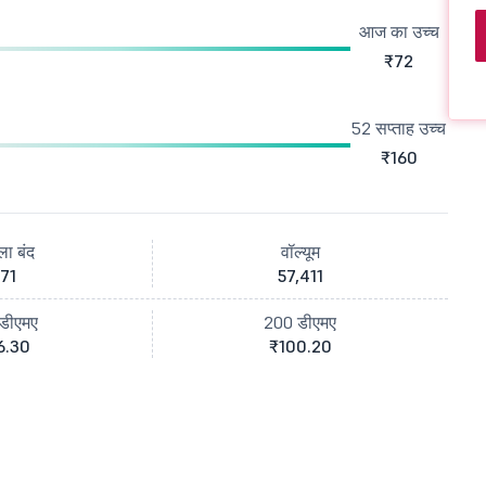
आज का उच्च
₹72
52 सप्ताह उच्च
₹160
ला बंद
वॉल्यूम
71
57,411
डीएमए
200 डीएमए
6.30
₹100.20