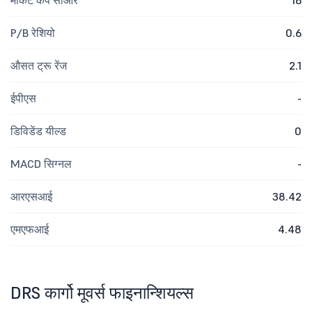
मार्केट कैप सीआर
16
P/B रेशियो
0.6
औसत ट्रू रेंज
2.1
ईपीएस
-
डिविडेंड यील्ड
0
MACD सिग्नल
-
आरएसआई
38.42
एमएफआई
4.48
DRS कार्गो मूवर्स फाइनान्शियल्स