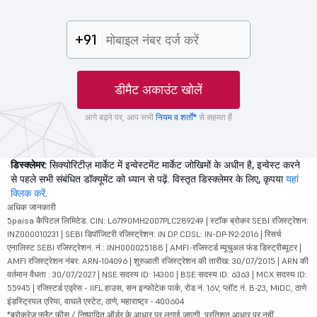
+91
डीमैट अकाउंट खोलें
आगे बढ़ने पर, आप सभी
नियम व शर्तों*
से सहमत हैं
डिस्क्लेमर:
सिक्योरिटीज़ मार्केट में इन्वेस्टमेंट मार्केट जोखिमों के अधीन है, इन्वेस्ट करने
से पहले सभी संबंधित डॉक्यूमेंट को ध्यान से पढ़ें. विस्तृत डिस्क्लेमर के लिए, कृपया
यहां
क्लिक करें
.
अधिक जानकारी
5paisa कैपिटल लिमिटेड. CIN: L67190MH2007PLC289249 | स्टॉक ब्रोकर SEBI रजिस्ट्रेशन:
INZ000010231 | SEBI डिपॉजिटरी रजिस्ट्रेशन: IN DP CDSL: IN-DP-192-2016 | रिसर्च
एनालिस्ट SEBI रजिस्ट्रेशन. नं.: INH000025188 | AMFI-रजिस्टर्ड म्यूचुअल फंड डिस्ट्रीब्यूटर |
AMFI रजिस्ट्रेशन नंबर: ARN-104096 | शुरुआती रजिस्ट्रेशन की तारीख: 30/07/2015 | ARN की
वर्तमान वैधता : 30/07/2027 | NSE सदस्य ID: 14300 | BSE सदस्य ID: 6363 | MCX सदस्य ID:
55945 | रजिस्टर्ड एड्रेस - IIFL हाउस, सन इन्फोटेक पार्क, रोड नं. 16V, प्लॉट नं. B-23, MIDC, ठाणे
इंडस्ट्रियल एरिया, वाघले एस्टेट, ठाणे, महाराष्ट्र - 400604
*ब्रोकरेज फ्लैट फीस / निष्पादित ऑर्डर के आधार पर लगाई जाएगी, प्रतिशत आधार पर नहीं.