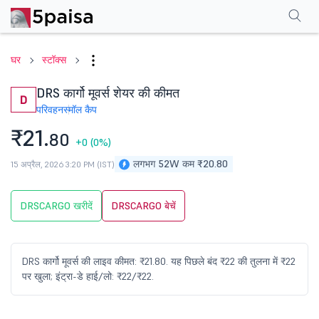
परफॉर्मेंस
फाइनेंशियल्स
तकनीकी
इवेंट
शेयरहोल्डिंग पैटर्न
अन्य
सामान्य प्रश्न
घर
स्टॉक्स
DRS कार्गो मूवर्स शेयर की कीमत
D
परिवहन
स्मॉल कैप
₹21.
80
+0
(0%)
लगभग 52W कम ₹20.80
15 अप्रैल, 2026 3:20 PM (IST)
DRSCARGO खरीदें
DRSCARGO बेचें
DRS कार्गो मूवर्स की लाइव कीमत: ₹21.80. यह पिछले बंद ₹22 की तुलना में ₹22
पर खुला; इंट्रा-डे हाई/लो: ₹22/₹22.