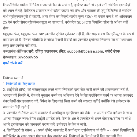
सिक्योरिटीज़ मार्केट में निवेश बाजार जोखिम के अधीन है, इन्वेस्ट करने से पहले सभी संबंधित दस्तावेज़ों
को ध्यान से पढ़ें. डिजिटल अकाउंट तभी खोला जाएगा जब IPV और ग्राहक की ड्यू डिलिजेंस से संबंधित
सभी प्रक्रियाएं पूरी हो जाएंगी. अगर शेयर का बिक्री/खरीद मूल्य ₹10/- या उससे कम है, तो अधिकतम
25 पैसे प्रति शेयर ब्रोकरेज वसूला जा सकता है. ब्रोकरेज SEBI द्वारा निर्धारित सीमा से अधिक नहीं
होगा.
म्यूचुअल फंड, म्यूचुअल फंड-SIP एक्सचेंज ट्रेडेड प्रोडक्ट नहीं हैं, और सदस्य बस डिस्ट्रीब्यूटर के रूप में
काम कर रहे हैं. वितरण गतिविधि के संबंध में सभी विवादों का एक्सचेंज इन्वेस्टर निवारण मंच या मध्यस्थता
तंत्र तक एक्सेस नहीं होगा.
कम्प्लायंस ऑफिसर:
श्री. रविंद्र कलवणकर, ईमेल: support@5paisa.com, सपोर्ट डेस्क
हेल्पलाइन: 8976689766
हमसे संपर्क करें
निवेशक ध्यान दें
1.
निवेशकों के लिए सलाह
2. आईपीओ (IPO) को सब्सक्राइब करते समय निवेशकों द्वारा चेक जारी करने की आवश्यकता नहीं है.
आवंटन की स्थिति में, बैंक को भुगतान करने का अधिकार देने के लिए एप्लीकेशन फॉर्म पर अपना अकाउंट
नंबर लिखें और हस्ताक्षर करें. रिफंड के लिए कोई चिंता करने की जरूरत नहीं है क्योंकि पैसे इन्वेस्टर के
अकाउंट में ही रहते हैं.
3. एक्सचेंज से मैसेज: अपने अकाउंट में अनधिकृत ट्रांज़ैक्शन को रोकें --> अपने स्टॉक ब्रोकर के साथ
अपना मोबाइल नंबर/ईमेल आईडी अपडेट करें. दिन के अंत में एक्सचेंज से अपने मोबाइल/ईमेल पर सीधे
अपने ट्रांज़ैक्शन की जानकारी प्राप्त करें. इन्वेस्टर के हित में जारी.
4. डिपॉज़िटरी से मैसेज: a) अपने डीमैट अकाउंट में अनधिकृत ट्रांज़ैक्शन को रोकें --> अपने डिपॉज़िटरी
पार्टिसिपेंट के साथ अपना मोबाइल नंबर अपडेट करें. निवेशकों के हित में जारी किए गए उसी दिन