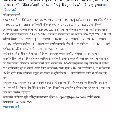
से पहले सभी संबंधित डॉक्यूमेंट को ध्यान से पढ़ें. विस्तृत डिस्क्लेमर के लिए, कृपया
यहां
क्लिक करें
.
अधिक जानकारी
5paisa कैपिटल लिमिटेड. CIN: L67190MH2007PLC289249 | स्टॉक ब्रोकर SEBI रजिस्ट्रेशन:
INZ000010231 | SEBI डिपॉजिटरी रजिस्ट्रेशन: IN DP CDSL: IN-DP-192-2016 | रिसर्च
एनालिस्ट SEBI रजिस्ट्रेशन. नं.: INH000025188 | AMFI-रजिस्टर्ड म्यूचुअल फंड डिस्ट्रीब्यूटर |
AMFI रजिस्ट्रेशन नंबर: ARN-104096 | शुरुआती रजिस्ट्रेशन की तारीख: 30/07/2015 | ARN की
वर्तमान वैधता : 30/07/2027 | NSE सदस्य ID: 14300 | BSE सदस्य ID: 6363 | MCX सदस्य ID:
55945 | रजिस्टर्ड एड्रेस - IIFL हाउस, सन इन्फोटेक पार्क, रोड नं. 16V, प्लॉट नं. B-23, MIDC, ठाणे
इंडस्ट्रियल एरिया, वाघले एस्टेट, ठाणे, महाराष्ट्र - 400604
*ब्रोकरेज फ्लैट फीस / निष्पादित ऑर्डर के आधार पर लगाई जाएगी, प्रतिशत आधार पर नहीं.
सिक्योरिटीज़ मार्केट में निवेश बाजार जोखिम के अधीन है, इन्वेस्ट करने से पहले सभी संबंधित दस्तावेज़ों
को ध्यान से पढ़ें. डिजिटल अकाउंट तभी खोला जाएगा जब IPV और ग्राहक की ड्यू डिलिजेंस से संबंधित
सभी प्रक्रियाएं पूरी हो जाएंगी. अगर शेयर का बिक्री/खरीद मूल्य ₹10/- या उससे कम है, तो अधिकतम
25 पैसे प्रति शेयर ब्रोकरेज वसूला जा सकता है. ब्रोकरेज SEBI द्वारा निर्धारित सीमा से अधिक नहीं
होगा.
म्यूचुअल फंड, म्यूचुअल फंड-SIP एक्सचेंज ट्रेडेड प्रोडक्ट नहीं हैं, और सदस्य बस डिस्ट्रीब्यूटर के रूप में
काम कर रहे हैं. वितरण गतिविधि के संबंध में सभी विवादों का एक्सचेंज इन्वेस्टर निवारण मंच या मध्यस्थता
तंत्र तक एक्सेस नहीं होगा.
कम्प्लायंस ऑफिसर:
श्री. रविंद्र कलवणकर, ईमेल: support@5paisa.com, सपोर्ट डेस्क
हेल्पलाइन: 8976689766
हमसे संपर्क करें