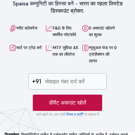
5paisa कम्युनिटी का हिस्सा बनें -
भारत का पहला लिस्टेड
डिस्काउंट ब्रोकर.
फ्लैट ब्रोकरेज
F&O के लिए
0 अकाउंट खोलने
समर्पित प्लेटफॉर्म
का शुल्क
चार्ट पर ट्रेड करें
MTF सुविधा 4X
म्यूचुअल फंड पर 0
तक का लीवरेज
ट्रांज़ैक्शन की
लागत
+91
डीमैट अकाउंट खोलें
आगे बढ़ने पर, आप सभी
नियम व शर्तों*
से सहमत हैं
डिस्क्लेमर:
सिक्योरिटीज़ मार्केट में इन्वेस्टमेंट मार्केट जोखिमों के अधीन है, इन्वेस्ट करने