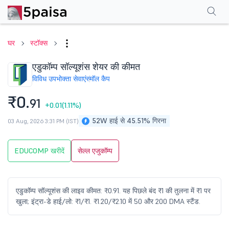
परफॉर्मेंस
फाइनेंशियल्स
तकनीकी
इवेंट
शेयरहोल्डिंग पैटर्न
अन्य
सामान्य प्रश्न
घर
स्टॉक्स
एडुकॉम्प सॉल्यूशंस शेयर की कीमत
विविध उपभोक्ता सेवाएं
स्मॉल कैप
₹0.
91
+0.01
(1.11%)
52W हाई से 45.51% गिरना
03 Aug, 2026 3:31 PM (IST)
EDUCOMP खरीदें
सेल्ल एजुकॉम्प
एडुकॉम्प सॉल्यूशंस की लाइव कीमत: ₹0.91. यह पिछले बंद ₹1 की तुलना में ₹1 पर
खुला; इंट्रा-डे हाई/लो: ₹1/₹1. ₹1.20/₹2.10 में 50 और 200 DMA स्टैंड.