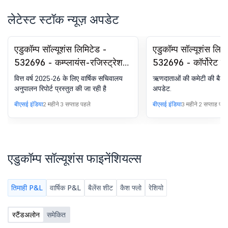
लेटेस्ट स्टॉक न्यूज़ अपडेट
एडुकॉम्प सॉल्यूशंस लिमिटेड -
एडुकॉम्प सॉल्यूशंस लिम
532696 - कम्प्लायंस-रजिस्ट्रेशन
532696 - कॉर्पोरेट इन्स
.24(A) -वार्षिक सेक्रेटेरियल
रिज़ोल्यूशन प्रोसेस (
वित्त वर्ष 2025-26 के लिए वार्षिक सचिवालय
ऋणदाताओं की कमेटी की बैठक
कम्प्लायंस
क्रेडिटर्स कमेटी की ब
अनुपालन रिपोर्ट प्रस्तुत की जा रही है
अपडेट.
बीएसई इंडिया
2 महीने 3 सप्ताह पहले
बीएसई इंडिया
3 महीने 2 सप्ताह पहल
एडुकॉम्प सॉल्यूशंस फाइनेंशियल्स
तिमाही P&L
वार्षिक P&L
बैलेंस शीट
कैश फ्लो
रेशियो
स्टैंडअलोन
समेकित