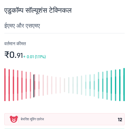
एडुकॉम्प सॉल्यूशंस टेक्निकल
ईएमए और एसएमए
वर्तमान कीमत
₹0.
91
+
0.01 (1.11%)
12
बेयरिश मूविंग एवरेज