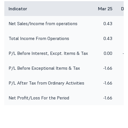
Indicator
Mar 25
De
Net Sales/Income from operations
0.43
Total Income From Operations
0.43
P/L Before Interest, Excpt. Items & Tax
0.00
-2
P/L Before Exceptional Items & Tax
-1.66
-2
P/L After Tax from Ordinary Activities
-1.66
-2
Net Profit/Loss For the Period
-1.66
-2