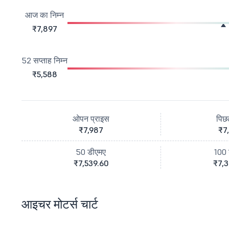
आज का निम्न
₹7,897
52 सप्ताह निम्न
₹5,588
ओपन प्राइस
पिछ
₹7,987
₹7
50 डीएमए
100 
₹7,539.60
₹7,3
आइचर मोटर्स चार्ट