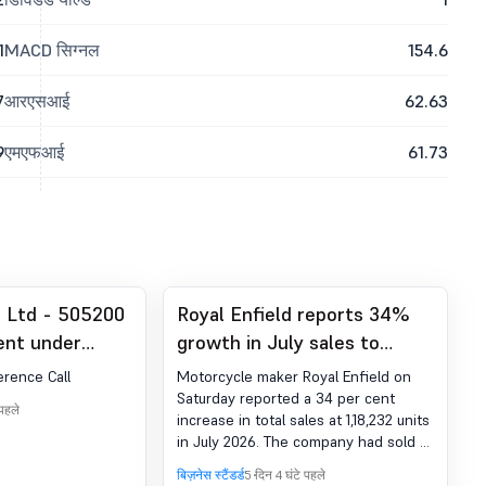
1
MACD सिग्नल
154.6
7
आरएसआई
62.63
9
एमएफआई
61.73
 Ltd - 505200
Royal Enfield reports 34%
nt under
growth in July sales to
 (LODR)-
118,232 units
erence Call
Motorcycle maker Royal Enfield on
Transcript
Saturday reported a 34 per cent
 पहले
increase in total sales at 1,18,232 units
in July 2026. The company had sold a
total of 88,045 units in the same
बिज़नेस स्टैंडर्ड
5 दिन 4 घंटे पहले
month last year, Royal Enfield said in