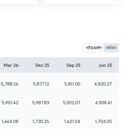
a statement. Domestic sales last
month were at 1,05,317 units as
against 76,254 units in July 2025, a
growth of 38 per cent, it added.
Exports were up 34 per cent at 12,915
units as compared to 11,791 units in
the same month last year, the
company said.
स्टैंडअलोन
समेकित
Mar 26
Dec 25
Sep 25
Jun 25
5,788.26
5,877.12
5,811.00
4,820.37
5,901.42
5,987.83
5,902.07
4,908.41
1,664.08
1,730.25
1,621.04
1,704.05