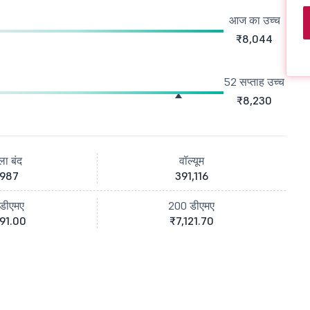
आज का उच्च
₹8,044
52 सप्ताह उच्च
₹8,230
ला बंद
वॉल्यूम
,987
391,116
डीएमए
200 डीएमए
91.00
₹7,121.70