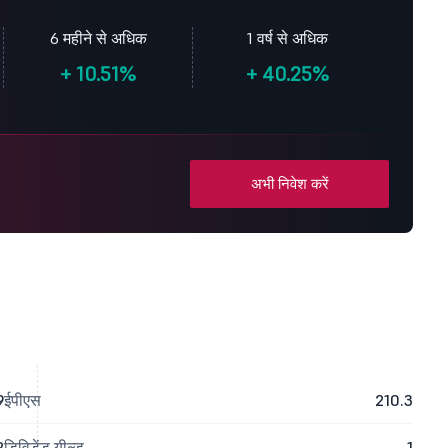
6 महीने से अधिक
1 वर्ष से अधिक
+
10.51%
+
40.25%
अभी निवेश करें
9
ईपीएस
210.3
2
डिविडेंड यील्ड
1