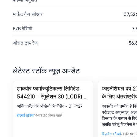
मार्केट कैप सीआर
37,52
P/B रेशियो
7.
औसत ट्रू रेंज
56.
लेटेस्ट स्टॉक न्यूज़ अपडेट
एमक्योर फार्मास्यूटिकल्स लिमिटेड -
फाइनेंशियल वर्ष 27 
544210 - रेगुलेशन 30 (LODR) के
के लिए अंतर्राष्ट्र
तहत घोषणा - एनालिस्ट/इन्वेस्टर मीट
चालक बनेगा
अर्निंग कॉल की ऑडियो रिकॉर्डिंग - Q1 FY27
एमक्योर को उम्मीद है कि
- परिणाम
प्रोडक्ट अप्रूवल, 
बीएसई इंडिया
19 घंटे 20 मिनट पहले
विस्तार के माध्यम से विदेश
जबकि घरेलू बिज़नेस में 
बिज़नेस स्टैंडर्ड
21 घंटे 58 