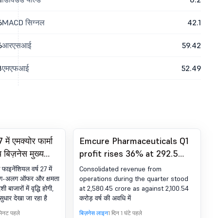
6
MACD सिग्नल
42.1
6
आरएसआई
59.42
8
एमएफआई
52.49
में एमक्योर फार्मा
Emcure Pharmaceuticals Q1
ीय बिज़नेस मुख्य
profit rises 36% at 292.5
crore
 फाइनेंशियल वर्ष 27 में
Consolidated revenue from
अलग-अलग ऑफर और क्षमता
operations during the quarter stood
ी बाजारों में वृद्धि होगी,
at 2,580.45 crore as against 2,100.54
सुधार देखा जा रहा है
करोड़ वर्ष की अवधि में
मिनट पहले
बिज़नेस लाइन
1 दिन 1 घंटे पहले