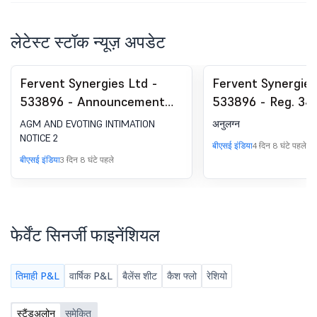
लेटेस्ट स्टॉक न्यूज़ अपडेट
Fervent Synergies Ltd -
Fervent Synergies
533896 - Announcement
533896 - Reg. 34 
under Regulation 30
Report.
AGM AND EVOTING INTIMATION
अनुलग्न
(LODR)-Newspaper
NOTICE 2
बीएसई इंडिया
4 दिन 8 घंटे पहले
Publication
बीएसई इंडिया
3 दिन 8 घंटे पहले
फेर्वेंट सिनर्जी फाइनेंशियल
तिमाही P&L
वार्षिक P&L
बैलेंस शीट
कैश फ्लो
रेशियो
स्टैंडअलोन
समेकित