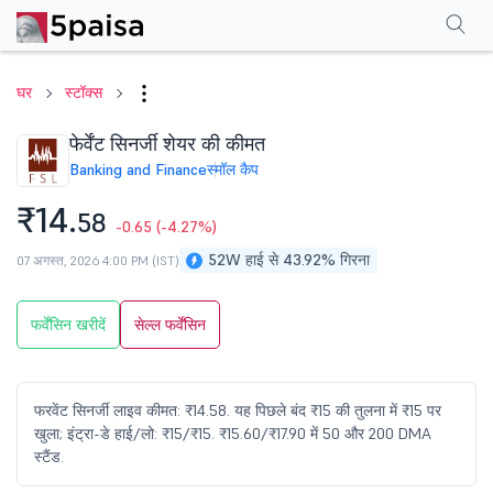
परफॉर्मेंस
फाइनेंशियल्स
तकनीकी
इवेंट
शेयरहोल्डिंग पैटर्न
अन्य
सामान्य प्रश्न
घर
स्टॉक्स
फेर्वेंट सिनर्जी शेयर की कीमत
Banking and Finance
स्मॉल कैप
₹14.
58
-0.65
(-4.27%)
52W हाई से 43.92% गिरना
07 अगस्त, 2026 4:00 PM (IST)
फर्वेंसिन खरीदें
सेल्ल फर्वेंसिन
फरवेंट सिनर्जी लाइव कीमत: ₹14.58. यह पिछले बंद ₹15 की तुलना में ₹15 पर
खुला; इंट्रा-डे हाई/लो: ₹15/₹15. ₹15.60/₹17.90 में 50 और 200 DMA
स्टैंड.