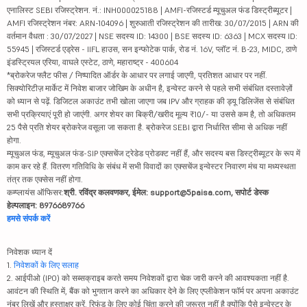
एनालिस्ट SEBI रजिस्ट्रेशन. नं.: INH000025188 | AMFI-रजिस्टर्ड म्यूचुअल फंड डिस्ट्रीब्यूटर |
AMFI रजिस्ट्रेशन नंबर: ARN-104096 | शुरुआती रजिस्ट्रेशन की तारीख: 30/07/2015 | ARN की
वर्तमान वैधता : 30/07/2027 | NSE सदस्य ID: 14300 | BSE सदस्य ID: 6363 | MCX सदस्य ID:
55945 | रजिस्टर्ड एड्रेस - IIFL हाउस, सन इन्फोटेक पार्क, रोड नं. 16V, प्लॉट नं. B-23, MIDC, ठाणे
इंडस्ट्रियल एरिया, वाघले एस्टेट, ठाणे, महाराष्ट्र - 400604
*ब्रोकरेज फ्लैट फीस / निष्पादित ऑर्डर के आधार पर लगाई जाएगी, प्रतिशत आधार पर नहीं.
सिक्योरिटीज़ मार्केट में निवेश बाजार जोखिम के अधीन है, इन्वेस्ट करने से पहले सभी संबंधित दस्तावेज़ों
को ध्यान से पढ़ें. डिजिटल अकाउंट तभी खोला जाएगा जब IPV और ग्राहक की ड्यू डिलिजेंस से संबंधित
सभी प्रक्रियाएं पूरी हो जाएंगी. अगर शेयर का बिक्री/खरीद मूल्य ₹10/- या उससे कम है, तो अधिकतम
25 पैसे प्रति शेयर ब्रोकरेज वसूला जा सकता है. ब्रोकरेज SEBI द्वारा निर्धारित सीमा से अधिक नहीं
होगा.
म्यूचुअल फंड, म्यूचुअल फंड-SIP एक्सचेंज ट्रेडेड प्रोडक्ट नहीं हैं, और सदस्य बस डिस्ट्रीब्यूटर के रूप में
काम कर रहे हैं. वितरण गतिविधि के संबंध में सभी विवादों का एक्सचेंज इन्वेस्टर निवारण मंच या मध्यस्थता
तंत्र तक एक्सेस नहीं होगा.
कम्प्लायंस ऑफिसर:
श्री. रविंद्र कलवणकर, ईमेल: support@5paisa.com, सपोर्ट डेस्क
हेल्पलाइन: 8976689766
हमसे संपर्क करें
निवेशक ध्यान दें
1.
निवेशकों के लिए सलाह
2. आईपीओ (IPO) को सब्सक्राइब करते समय निवेशकों द्वारा चेक जारी करने की आवश्यकता नहीं है.
आवंटन की स्थिति में, बैंक को भुगतान करने का अधिकार देने के लिए एप्लीकेशन फॉर्म पर अपना अकाउंट
नंबर लिखें और हस्ताक्षर करें. रिफंड के लिए कोई चिंता करने की जरूरत नहीं है क्योंकि पैसे इन्वेस्टर के