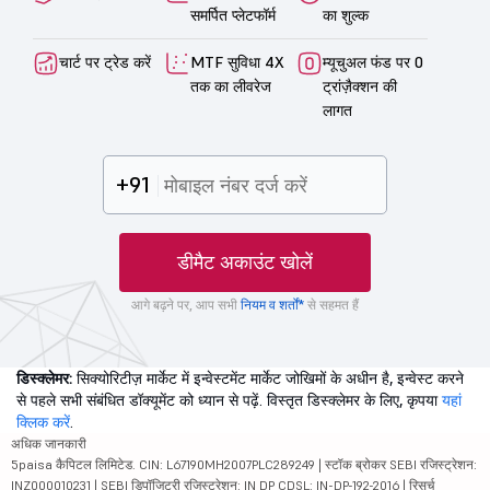
समर्पित प्लेटफॉर्म
का शुल्क
चार्ट पर ट्रेड करें
MTF सुविधा 4X
म्यूचुअल फंड पर 0
तक का लीवरेज
ट्रांज़ैक्शन की
लागत
+91
डीमैट अकाउंट खोलें
आगे बढ़ने पर, आप सभी
नियम व शर्तों*
से सहमत हैं
डिस्क्लेमर:
सिक्योरिटीज़ मार्केट में इन्वेस्टमेंट मार्केट जोखिमों के अधीन है, इन्वेस्ट करने
से पहले सभी संबंधित डॉक्यूमेंट को ध्यान से पढ़ें. विस्तृत डिस्क्लेमर के लिए, कृपया
यहां
क्लिक करें
.
अधिक जानकारी
5paisa कैपिटल लिमिटेड. CIN: L67190MH2007PLC289249 | स्टॉक ब्रोकर SEBI रजिस्ट्रेशन:
INZ000010231 | SEBI डिपॉजिटरी रजिस्ट्रेशन: IN DP CDSL: IN-DP-192-2016 | रिसर्च