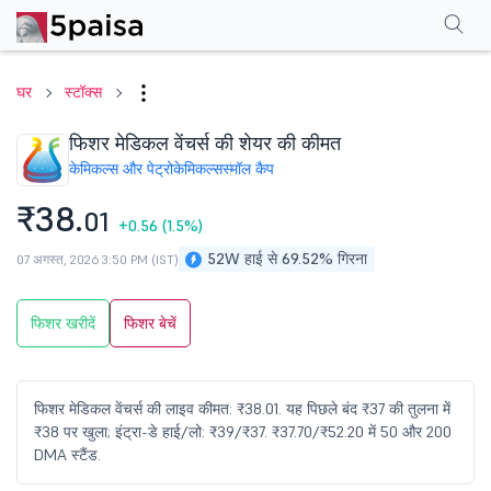
परफॉर्मेंस
फाइनेंशियल्स
तकनीकी
इवेंट
शेयरहोल्डिंग पैटर्न
अन्य
सामान्य प्रश्न
घर
स्टॉक्स
फिशर मेडिकल वेंचर्स की शेयर की कीमत
केमिकल्स और पेट्रोकेमिकल्स
स्मॉल कैप
₹38.
01
+0.56
(1.5%)
52W हाई से 69.52% गिरना
07 अगस्त, 2026 3:50 PM (IST)
फिशर खरीदें
फिशर बेचें
फिशर मेडिकल वेंचर्स की लाइव कीमत: ₹38.01. यह पिछले बंद ₹37 की तुलना में
₹38 पर खुला; इंट्रा-डे हाई/लो: ₹39/₹37. ₹37.70/₹52.20 में 50 और 200
DMA स्टैंड.