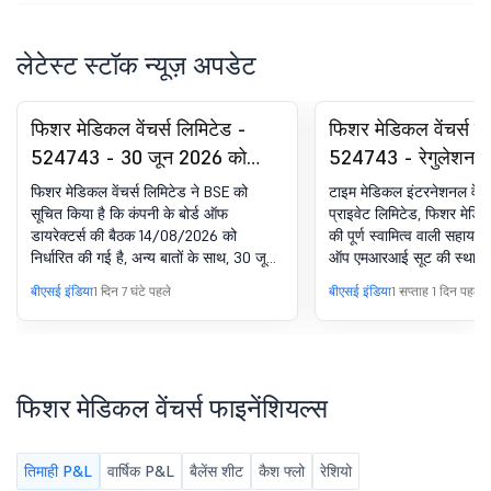
लेटेस्ट स्टॉक न्यूज़ अपडेट
फिशर मेडिकल वेंचर्स लिमिटेड -
फिशर मेडिकल वेंचर्स ल
524743 - 30 जून 2026 को
524743 - रेगुलेशन 
समाप्त तिमाही के लिए अन-ऑडिटेड
के तहत घोषणा - प्रेस
फिशर मेडिकल वेंचर्स लिमिटेड ने BSE को
टाइम मेडिकल इंटरनेशनल वेंचर्
फाइनेंशियल परिणामों के अप्रूवल के
मीडिया रिलीज़
सूचित किया है कि कंपनी के बोर्ड ऑफ
प्राइवेट लिमिटेड, फिशर मेडिकल
डायरेक्टर्स की बैठक 14/08/2026 को
की पूर्ण स्वामित्व वाली सहायक 
लिए बोर्ड मीटिंग की सूचना.
निर्धारित की गई है, अन्य बातों के साथ, 30 जून
ऑप एमआरआई सूट की स्थापना
2026 को समाप्त तिमाही के लिए अन-ऑडिटेड
साझेदारी की घोषणा की.
बीएसई इंडिया
1 दिन 7 घंटे पहले
बीएसई इंडिया
1 सप्ताह 1 दिन पहले
फाइनेंशियल परिणामों पर विचार करने और मंजूरी
देने के लिए
फिशर मेडिकल वेंचर्स फाइनेंशियल्स
तिमाही P&L
वार्षिक P&L
बैलेंस शीट
कैश फ्लो
रेशियो