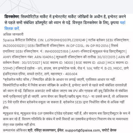
डिस्क्लेमर:
सिक्योरिटीज़ मार्केट में इन्वेस्टमेंट मार्केट जोखिमों के अधीन है, इन्वेस्ट करने
से पहले सभी संबंधित डॉक्यूमेंट को ध्यान से पढ़ें. विस्तृत डिस्क्लेमर के लिए, कृपया
यहां
क्लिक करें
.
अधिक जानकारी
5paisa कैपिटल लिमिटेड. CIN: L67190MH2007PLC289249 | स्टॉक ब्रोकर SEBI रजिस्ट्रेशन:
INZ000010231 | SEBI डिपॉजिटरी रजिस्ट्रेशन: IN DP CDSL: IN-DP-192-2016 | रिसर्च
एनालिस्ट SEBI रजिस्ट्रेशन. नं.: INH000025188 | AMFI-रजिस्टर्ड म्यूचुअल फंड डिस्ट्रीब्यूटर |
AMFI रजिस्ट्रेशन नंबर: ARN-104096 | शुरुआती रजिस्ट्रेशन की तारीख: 30/07/2015 | ARN की
वर्तमान वैधता : 30/07/2027 | NSE सदस्य ID: 14300 | BSE सदस्य ID: 6363 | MCX सदस्य ID:
55945 | रजिस्टर्ड एड्रेस - IIFL हाउस, सन इन्फोटेक पार्क, रोड नं. 16V, प्लॉट नं. B-23, MIDC, ठाणे
इंडस्ट्रियल एरिया, वाघले एस्टेट, ठाणे, महाराष्ट्र - 400604
*ब्रोकरेज फ्लैट फीस / निष्पादित ऑर्डर के आधार पर लगाई जाएगी, प्रतिशत आधार पर नहीं.
सिक्योरिटीज़ मार्केट में निवेश बाजार जोखिम के अधीन है, इन्वेस्ट करने से पहले सभी संबंधित दस्तावेज़ों
को ध्यान से पढ़ें. डिजिटल अकाउंट तभी खोला जाएगा जब IPV और ग्राहक की ड्यू डिलिजेंस से संबंधित
सभी प्रक्रियाएं पूरी हो जाएंगी. अगर शेयर का बिक्री/खरीद मूल्य ₹10/- या उससे कम है, तो अधिकतम
25 पैसे प्रति शेयर ब्रोकरेज वसूला जा सकता है. ब्रोकरेज SEBI द्वारा निर्धारित सीमा से अधिक नहीं
होगा.
म्यूचुअल फंड, म्यूचुअल फंड-SIP एक्सचेंज ट्रेडेड प्रोडक्ट नहीं हैं, और सदस्य बस डिस्ट्रीब्यूटर के रूप में
काम कर रहे हैं. वितरण गतिविधि के संबंध में सभी विवादों का एक्सचेंज इन्वेस्टर निवारण मंच या मध्यस्थता
तंत्र तक एक्सेस नहीं होगा.
कम्प्लायंस ऑफिसर:
श्री. रविंद्र कलवणकर, ईमेल: support@5paisa.com, सपोर्ट डेस्क