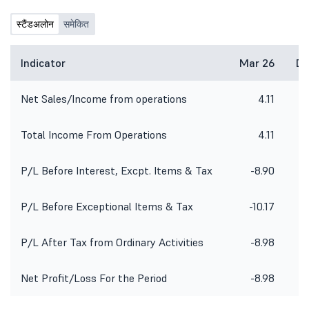
स्टैंडअलोन
समेकित
Indicator
Mar 26
De
Net Sales/Income from operations
4.11
Total Income From Operations
4.11
P/L Before Interest, Excpt. Items & Tax
-8.90
-
P/L Before Exceptional Items & Tax
-10.17
P/L After Tax from Ordinary Activities
-8.98
Net Profit/Loss For the Period
-8.98