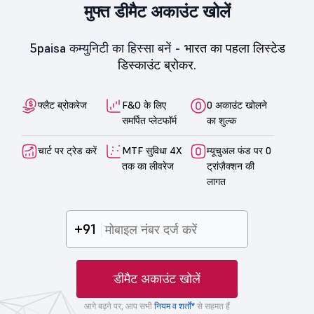
मुफ्त डीमैट अकाउंट खोलें
5paisa कम्युनिटी का हिस्सा बनें -
भारत का पहला लिस्टेड
डिस्काउंट ब्रोकर.
फ्लैट ब्रोकरेज
F&O के लिए
0 अकाउंट खोलने
समर्पित प्लेटफॉर्म
का शुल्क
चार्ट पर ट्रेड करें
MTF सुविधा 4X
म्यूचुअल फंड पर 0
तक का लीवरेज
ट्रांज़ैक्शन की
लागत
+91
डीमैट अकाउंट खोलें
आगे बढ़ने पर, आप सभी
नियम व शर्तों*
से सहमत हैं