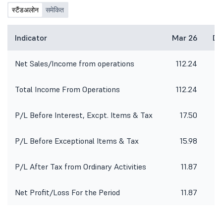
स्टैंडअलोन
समेकित
Indicator
Mar 26
De
Net Sales/Income from operations
112.24
8
Total Income From Operations
112.24
8
P/L Before Interest, Excpt. Items & Tax
17.50
P/L Before Exceptional Items & Tax
15.98
P/L After Tax from Ordinary Activities
11.87
Net Profit/Loss For the Period
11.87