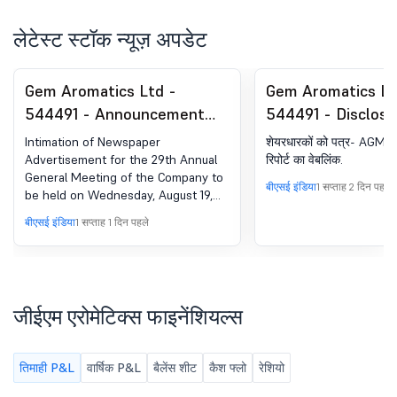
लेटेस्ट स्टॉक न्यूज़ अपडेट
Gem Aromatics Ltd -
Gem Aromatics Lt
544491 - Announcement
544491 - Disclosu
under Regulation 30
Regulation 30 Of 
Intimation of Newspaper
शेयरधारकों को पत्र- AGM नो
(LODR)-Newspaper
(Listing Obligatio
Advertisement for the 29th Annual
रिपोर्ट का वेबलिंक.
General Meeting of the Company to
Publication
Disclosure Requir
बीएसई इंडिया
1 सप्ताह 2 दिन पहले
be held on Wednesday, August 19,
Regulations, 2015 
2026, through Video Conference
बीएसई इंडिया
1 सप्ताह 1 दिन पहले
Listing Regulation
(''VC'')/ Other Audio-Visual Means
(''OAVM'').
जीईएम एरोमेटिक्स फाइनेंशियल्स
तिमाही P&L
वार्षिक P&L
बैलेंस शीट
कैश फ्लो
रेशियो