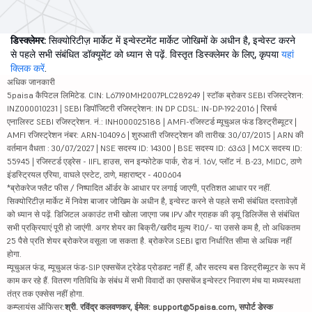
डिस्क्लेमर:
सिक्योरिटीज़ मार्केट में इन्वेस्टमेंट मार्केट जोखिमों के अधीन है, इन्वेस्ट करने
से पहले सभी संबंधित डॉक्यूमेंट को ध्यान से पढ़ें. विस्तृत डिस्क्लेमर के लिए, कृपया
यहां
क्लिक करें
.
अधिक जानकारी
5paisa कैपिटल लिमिटेड. CIN: L67190MH2007PLC289249 | स्टॉक ब्रोकर SEBI रजिस्ट्रेशन:
INZ000010231 | SEBI डिपॉजिटरी रजिस्ट्रेशन: IN DP CDSL: IN-DP-192-2016 | रिसर्च
एनालिस्ट SEBI रजिस्ट्रेशन. नं.: INH000025188 | AMFI-रजिस्टर्ड म्यूचुअल फंड डिस्ट्रीब्यूटर |
AMFI रजिस्ट्रेशन नंबर: ARN-104096 | शुरुआती रजिस्ट्रेशन की तारीख: 30/07/2015 | ARN की
वर्तमान वैधता : 30/07/2027 | NSE सदस्य ID: 14300 | BSE सदस्य ID: 6363 | MCX सदस्य ID:
55945 | रजिस्टर्ड एड्रेस - IIFL हाउस, सन इन्फोटेक पार्क, रोड नं. 16V, प्लॉट नं. B-23, MIDC, ठाणे
इंडस्ट्रियल एरिया, वाघले एस्टेट, ठाणे, महाराष्ट्र - 400604
*ब्रोकरेज फ्लैट फीस / निष्पादित ऑर्डर के आधार पर लगाई जाएगी, प्रतिशत आधार पर नहीं.
सिक्योरिटीज़ मार्केट में निवेश बाजार जोखिम के अधीन है, इन्वेस्ट करने से पहले सभी संबंधित दस्तावेज़ों
को ध्यान से पढ़ें. डिजिटल अकाउंट तभी खोला जाएगा जब IPV और ग्राहक की ड्यू डिलिजेंस से संबंधित
सभी प्रक्रियाएं पूरी हो जाएंगी. अगर शेयर का बिक्री/खरीद मूल्य ₹10/- या उससे कम है, तो अधिकतम
25 पैसे प्रति शेयर ब्रोकरेज वसूला जा सकता है. ब्रोकरेज SEBI द्वारा निर्धारित सीमा से अधिक नहीं
होगा.
म्यूचुअल फंड, म्यूचुअल फंड-SIP एक्सचेंज ट्रेडेड प्रोडक्ट नहीं हैं, और सदस्य बस डिस्ट्रीब्यूटर के रूप में
काम कर रहे हैं. वितरण गतिविधि के संबंध में सभी विवादों का एक्सचेंज इन्वेस्टर निवारण मंच या मध्यस्थता
तंत्र तक एक्सेस नहीं होगा.
कम्प्लायंस ऑफिसर:
श्री. रविंद्र कलवणकर, ईमेल: support@5paisa.com, सपोर्ट डेस्क