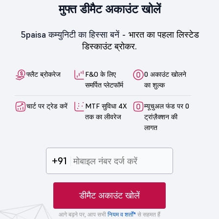
मुफ्त डीमैट अकाउंट खोलें
5paisa कम्युनिटी का हिस्सा बनें -
भारत का पहला लिस्टेड
डिस्काउंट ब्रोकर.
फ्लैट ब्रोकरेज
F&O के लिए
0 अकाउंट खोलने
समर्पित प्लेटफॉर्म
का शुल्क
चार्ट पर ट्रेड करें
MTF सुविधा 4X
म्यूचुअल फंड पर 0
तक का लीवरेज
ट्रांज़ैक्शन की
लागत
+91
डीमैट अकाउंट खोलें
आगे बढ़ने पर, आप सभी
नियम व शर्तों*
से सहमत हैं