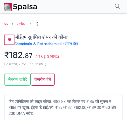
परफॉर्मेंस
फाइनेंशियल्स
तकनीकी
इवेंट
शेयरहोल्डिंग पैटर्न
अन्य
सामान्य प्रश्न
घर
स्टॉक्स
जीईएम सुगंधित शेयर की कीमत
ज
Chemicals & Petrochemicals
स्मॉल कैप
₹182.
87
-1.76
(-0.95%)
06 अगस्त, 2026 3:57 PM (IST)
जेमरोमा खरीदें
जेमारोमा बेचें
जेम एरोमेटिक्स की लाइव कीमत: ₹182.87. यह पिछले बंद ₹185 की तुलना में
₹186 पर खुला; इंट्रा-डे हाई/लो: ₹187/₹182. ₹182.00/₹189.30 में 50 और
200 DMA स्टैंड.