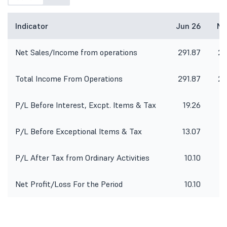
Indicator
Jun 26
Ma
Net Sales/Income from operations
291.87
24
Total Income From Operations
291.87
24
P/L Before Interest, Excpt. Items & Tax
19.26
2
P/L Before Exceptional Items & Tax
13.07
P/L After Tax from Ordinary Activities
10.10
Net Profit/Loss For the Period
10.10