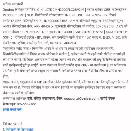
अधिक जानकारी
5paisa कैपिटल लिमिटेड. CIN: L67190MH2007PLC289249 | स्टॉक ब्रोकर SEBI रजिस्ट्रेशन:
INZ000010231 | SEBI डिपॉजिटरी रजिस्ट्रेशन: IN DP CDSL: IN-DP-192-2016 | रिसर्च
एनालिस्ट SEBI रजिस्ट्रेशन. नं.: INH000025188 | AMFI-रजिस्टर्ड म्यूचुअल फंड डिस्ट्रीब्यूटर |
AMFI रजिस्ट्रेशन नंबर: ARN-104096 | शुरुआती रजिस्ट्रेशन की तारीख: 30/07/2015 | ARN की
वर्तमान वैधता : 30/07/2027 | NSE सदस्य ID: 14300 | BSE सदस्य ID: 6363 | MCX सदस्य ID:
55945 | रजिस्टर्ड एड्रेस - IIFL हाउस, सन इन्फोटेक पार्क, रोड नं. 16V, प्लॉट नं. B-23, MIDC, ठाणे
इंडस्ट्रियल एरिया, वाघले एस्टेट, ठाणे, महाराष्ट्र - 400604
*ब्रोकरेज फ्लैट फीस / निष्पादित ऑर्डर के आधार पर लगाई जाएगी, प्रतिशत आधार पर नहीं.
सिक्योरिटीज़ मार्केट में निवेश बाजार जोखिम के अधीन है, इन्वेस्ट करने से पहले सभी संबंधित दस्तावेज़ों
को ध्यान से पढ़ें. डिजिटल अकाउंट तभी खोला जाएगा जब IPV और ग्राहक की ड्यू डिलिजेंस से संबंधित
सभी प्रक्रियाएं पूरी हो जाएंगी. अगर शेयर का बिक्री/खरीद मूल्य ₹10/- या उससे कम है, तो अधिकतम
25 पैसे प्रति शेयर ब्रोकरेज वसूला जा सकता है. ब्रोकरेज SEBI द्वारा निर्धारित सीमा से अधिक नहीं
होगा.
म्यूचुअल फंड, म्यूचुअल फंड-SIP एक्सचेंज ट्रेडेड प्रोडक्ट नहीं हैं, और सदस्य बस डिस्ट्रीब्यूटर के रूप में
काम कर रहे हैं. वितरण गतिविधि के संबंध में सभी विवादों का एक्सचेंज इन्वेस्टर निवारण मंच या मध्यस्थता
तंत्र तक एक्सेस नहीं होगा.
कम्प्लायंस ऑफिसर:
श्री. रविंद्र कलवणकर, ईमेल: support@5paisa.com, सपोर्ट डेस्क
हेल्पलाइन: 8976689766
हमसे संपर्क करें
निवेशक ध्यान दें
1.
निवेशकों के लिए सलाह