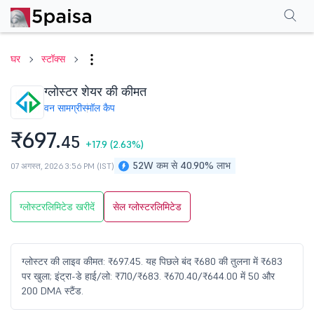
परफॉर्मेंस
फाइनेंशियल्स
तकनीकी
इवेंट
शेयरहोल्डिंग पैटर्न
अन्य
सामान्य प्रश्न
घर
स्टॉक्स
ग्लोस्टर शेयर की कीमत
वन सामग्री
स्मॉल कैप
₹697.
45
+17.9
(2.63%)
52W कम से 40.90% लाभ
07 अगस्त, 2026 3:56 PM (IST)
ग्लोस्टरलिमिटेड खरीदें
सेल ग्लोस्टरलिमिटेड
ग्लोस्टर की लाइव कीमत: ₹697.45. यह पिछले बंद ₹680 की तुलना में ₹683
पर खुला; इंट्रा-डे हाई/लो: ₹710/₹683. ₹670.40/₹644.00 में 50 और
200 DMA स्टैंड.