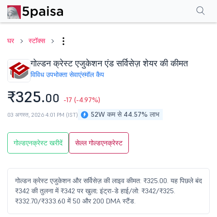
परफॉर्मेंस
फाइनेंशियल्स
तकनीकी
इवेंट
शेयरहोल्डिंग पैटर्न
अन्य
सामान्य प्रश्न
घर
स्टॉक्स
गोल्डन क्रेस्ट एजुकेशन एंड सर्विसेज़ शेयर की कीमत
विविध उपभोक्ता सेवाएं
स्मॉल कैप
₹325.
00
-17
(-4.97%)
52W कम से 44.57% लाभ
03 अगस्त, 2026 4:01 PM (IST)
गोल्डएनक्रेस्ट खरीदें
सेल्ल गोल्डएनक्रेस्ट
गोल्डन क्रेस्ट एजुकेशन और सर्विसेज़ की लाइव कीमत: ₹325.00. यह पिछले बंद
₹342 की तुलना में ₹342 पर खुला; इंट्रा-डे हाई/लो: ₹342/₹325.
₹332.70/₹333.60 में 50 और 200 DMA स्टैंड.