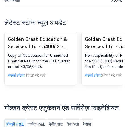
एमएफआई
73.48
लेटेस्ट स्टॉक न्यूज़ अपडेट
Golden Crest Education &
Golden Crest Edu
Services Ltd - 540062 -
Services Ltd - 54
Announcement under
Compliance - Non
Copy of Newspaper for Unaudited
Non Applicability of Reg
Regulation 30 (LODR)-
Applicability Of R
Financial Result for the 01st quarter
the SEBI (LODR) Regulati
ended 30/06/2026
the 01st Quarter ende
Newspaper Publication
32 Of The SEBI (Li
Obligations And D
बीएसई इंडिया
1 दिन 21 घंटे पहले
बीएसई इंडिया
3 दिन 1 घंटे पहले
Requirements) Reg
2015
गोल्डन क्रेस्ट एजुकेशन एंड सर्विसेज़ फाइनेंशियल
तिमाही P&L
वार्षिक P&L
बैलेंस शीट
कैश फ्लो
रेशियो