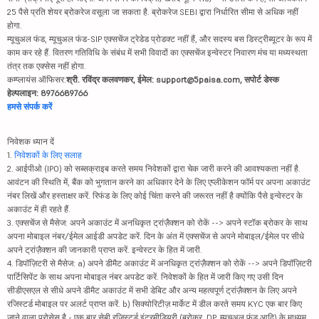
25 पैसे प्रति शेयर ब्रोकरेज वसूला जा सकता है. ब्रोकरेज SEBI द्वारा निर्धारित सीमा से अधिक नहीं
होगा.
म्यूचुअल फंड, म्यूचुअल फंड-SIP एक्सचेंज ट्रेडेड प्रोडक्ट नहीं हैं, और सदस्य बस डिस्ट्रीब्यूटर के रूप में
काम कर रहे हैं. वितरण गतिविधि के संबंध में सभी विवादों का एक्सचेंज इन्वेस्टर निवारण मंच या मध्यस्थता
तंत्र तक एक्सेस नहीं होगा.
कम्प्लायंस ऑफिसर:
श्री. रविंद्र कलवणकर, ईमेल: support@5paisa.com, सपोर्ट डेस्क
हेल्पलाइन: 8976689766
हमसे संपर्क करें
निवेशक ध्यान दें
1.
निवेशकों के लिए सलाह
2. आईपीओ (IPO) को सब्सक्राइब करते समय निवेशकों द्वारा चेक जारी करने की आवश्यकता नहीं है.
आवंटन की स्थिति में, बैंक को भुगतान करने का अधिकार देने के लिए एप्लीकेशन फॉर्म पर अपना अकाउंट
नंबर लिखें और हस्ताक्षर करें. रिफंड के लिए कोई चिंता करने की जरूरत नहीं है क्योंकि पैसे इन्वेस्टर के
अकाउंट में ही रहते हैं.
3. एक्सचेंज से मैसेज: अपने अकाउंट में अनधिकृत ट्रांज़ैक्शन को रोकें --> अपने स्टॉक ब्रोकर के साथ
अपना मोबाइल नंबर/ईमेल आईडी अपडेट करें. दिन के अंत में एक्सचेंज से अपने मोबाइल/ईमेल पर सीधे
अपने ट्रांज़ैक्शन की जानकारी प्राप्त करें. इन्वेस्टर के हित में जारी.
4. डिपॉज़िटरी से मैसेज: a) अपने डीमैट अकाउंट में अनधिकृत ट्रांज़ैक्शन को रोकें --> अपने डिपॉज़िटरी
पार्टिसिपेंट के साथ अपना मोबाइल नंबर अपडेट करें. निवेशकों के हित में जारी किए गए उसी दिन
सीडीएसएल से सीधे अपने डीमैट अकाउंट में सभी डेबिट और अन्य महत्वपूर्ण ट्रांज़ैक्शन के लिए अपने
रजिस्टर्ड मोबाइल पर अलर्ट प्राप्त करें. b) सिक्योरिटीज़ मार्केट में डील करते समय KYC एक बार किए
जाने वाला प्रोसेस है - एक बार सेबी रजिस्टर्ड इंटरमीडियरी (ब्रोकर, DP, म्यूचुअल फंड आदि) के माध्यम