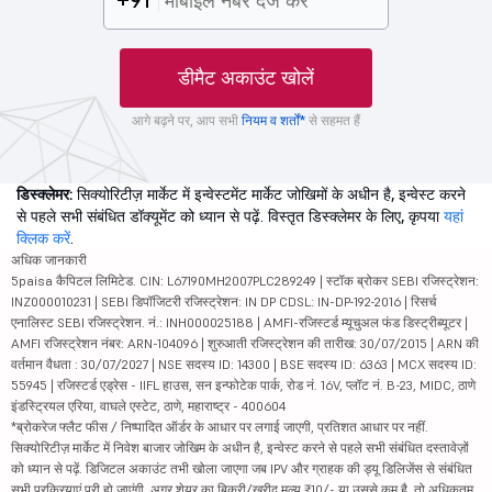
+91
डीमैट अकाउंट खोलें
आगे बढ़ने पर, आप सभी
नियम व शर्तों*
से सहमत हैं
डिस्क्लेमर:
सिक्योरिटीज़ मार्केट में इन्वेस्टमेंट मार्केट जोखिमों के अधीन है, इन्वेस्ट करने
से पहले सभी संबंधित डॉक्यूमेंट को ध्यान से पढ़ें. विस्तृत डिस्क्लेमर के लिए, कृपया
यहां
क्लिक करें
.
अधिक जानकारी
5paisa कैपिटल लिमिटेड. CIN: L67190MH2007PLC289249 | स्टॉक ब्रोकर SEBI रजिस्ट्रेशन:
INZ000010231 | SEBI डिपॉजिटरी रजिस्ट्रेशन: IN DP CDSL: IN-DP-192-2016 | रिसर्च
एनालिस्ट SEBI रजिस्ट्रेशन. नं.: INH000025188 | AMFI-रजिस्टर्ड म्यूचुअल फंड डिस्ट्रीब्यूटर |
AMFI रजिस्ट्रेशन नंबर: ARN-104096 | शुरुआती रजिस्ट्रेशन की तारीख: 30/07/2015 | ARN की
वर्तमान वैधता : 30/07/2027 | NSE सदस्य ID: 14300 | BSE सदस्य ID: 6363 | MCX सदस्य ID:
55945 | रजिस्टर्ड एड्रेस - IIFL हाउस, सन इन्फोटेक पार्क, रोड नं. 16V, प्लॉट नं. B-23, MIDC, ठाणे
इंडस्ट्रियल एरिया, वाघले एस्टेट, ठाणे, महाराष्ट्र - 400604
*ब्रोकरेज फ्लैट फीस / निष्पादित ऑर्डर के आधार पर लगाई जाएगी, प्रतिशत आधार पर नहीं.
सिक्योरिटीज़ मार्केट में निवेश बाजार जोखिम के अधीन है, इन्वेस्ट करने से पहले सभी संबंधित दस्तावेज़ों
को ध्यान से पढ़ें. डिजिटल अकाउंट तभी खोला जाएगा जब IPV और ग्राहक की ड्यू डिलिजेंस से संबंधित
सभी प्रक्रियाएं पूरी हो जाएंगी. अगर शेयर का बिक्री/खरीद मूल्य ₹10/- या उससे कम है, तो अधिकतम