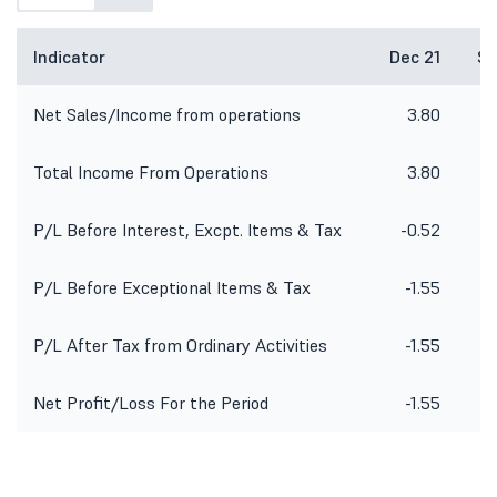
Indicator
Dec 21
Se
Net Sales/Income from operations
3.80
Total Income From Operations
3.80
P/L Before Interest, Excpt. Items & Tax
-0.52
P/L Before Exceptional Items & Tax
-1.55
-
P/L After Tax from Ordinary Activities
-1.55
-
Net Profit/Loss For the Period
-1.55
-