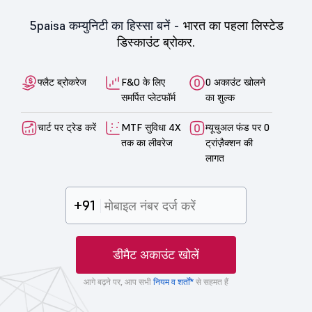
5paisa कम्युनिटी का हिस्सा बनें -
भारत का पहला लिस्टेड
डिस्काउंट ब्रोकर.
फ्लैट ब्रोकरेज
F&O के लिए
0 अकाउंट खोलने
समर्पित प्लेटफॉर्म
का शुल्क
चार्ट पर ट्रेड करें
MTF सुविधा 4X
म्यूचुअल फंड पर 0
तक का लीवरेज
ट्रांज़ैक्शन की
लागत
+91
डीमैट अकाउंट खोलें
आगे बढ़ने पर, आप सभी
नियम व शर्तों*
से सहमत हैं