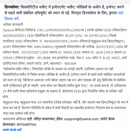
डिस्क्लेमर:
सिक्योरिटीज़ मार्केट में इन्वेस्टमेंट मार्केट जोखिमों के अधीन है, इन्वेस्ट करने
से पहले सभी संबंधित डॉक्यूमेंट को ध्यान से पढ़ें. विस्तृत डिस्क्लेमर के लिए, कृपया
यहां
क्लिक करें
.
अधिक जानकारी
5paisa कैपिटल लिमिटेड. CIN: L67190MH2007PLC289249 | स्टॉक ब्रोकर SEBI रजिस्ट्रेशन:
INZ000010231 | SEBI डिपॉजिटरी रजिस्ट्रेशन: IN DP CDSL: IN-DP-192-2016 | रिसर्च
एनालिस्ट SEBI रजिस्ट्रेशन. नं.: INH000025188 | AMFI-रजिस्टर्ड म्यूचुअल फंड डिस्ट्रीब्यूटर |
AMFI रजिस्ट्रेशन नंबर: ARN-104096 | शुरुआती रजिस्ट्रेशन की तारीख: 30/07/2015 | ARN की
वर्तमान वैधता : 30/07/2027 | NSE सदस्य ID: 14300 | BSE सदस्य ID: 6363 | MCX सदस्य ID:
55945 | रजिस्टर्ड एड्रेस - IIFL हाउस, सन इन्फोटेक पार्क, रोड नं. 16V, प्लॉट नं. B-23, MIDC, ठाणे
इंडस्ट्रियल एरिया, वाघले एस्टेट, ठाणे, महाराष्ट्र - 400604
*ब्रोकरेज फ्लैट फीस / निष्पादित ऑर्डर के आधार पर लगाई जाएगी, प्रतिशत आधार पर नहीं.
सिक्योरिटीज़ मार्केट में निवेश बाजार जोखिम के अधीन है, इन्वेस्ट करने से पहले सभी संबंधित दस्तावेज़ों
को ध्यान से पढ़ें. डिजिटल अकाउंट तभी खोला जाएगा जब IPV और ग्राहक की ड्यू डिलिजेंस से संबंधित
सभी प्रक्रियाएं पूरी हो जाएंगी. अगर शेयर का बिक्री/खरीद मूल्य ₹10/- या उससे कम है, तो अधिकतम
25 पैसे प्रति शेयर ब्रोकरेज वसूला जा सकता है. ब्रोकरेज SEBI द्वारा निर्धारित सीमा से अधिक नहीं
होगा.
म्यूचुअल फंड, म्यूचुअल फंड-SIP एक्सचेंज ट्रेडेड प्रोडक्ट नहीं हैं, और सदस्य बस डिस्ट्रीब्यूटर के रूप में
काम कर रहे हैं. वितरण गतिविधि के संबंध में सभी विवादों का एक्सचेंज इन्वेस्टर निवारण मंच या मध्यस्थता
तंत्र तक एक्सेस नहीं होगा.
कम्प्लायंस ऑफिसर:
श्री. रविंद्र कलवणकर, ईमेल: support@5paisa.com, सपोर्ट डेस्क
हेल्पलाइन: 8976689766
हमसे संपर्क करें