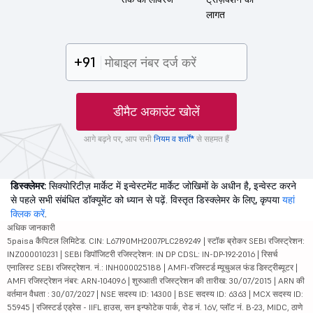
लागत
+91
डीमैट अकाउंट खोलें
आगे बढ़ने पर, आप सभी
नियम व शर्तों*
से सहमत हैं
डिस्क्लेमर:
सिक्योरिटीज़ मार्केट में इन्वेस्टमेंट मार्केट जोखिमों के अधीन है, इन्वेस्ट करने
से पहले सभी संबंधित डॉक्यूमेंट को ध्यान से पढ़ें. विस्तृत डिस्क्लेमर के लिए, कृपया
यहां
क्लिक करें
.
अधिक जानकारी
5paisa कैपिटल लिमिटेड. CIN: L67190MH2007PLC289249 | स्टॉक ब्रोकर SEBI रजिस्ट्रेशन:
INZ000010231 | SEBI डिपॉजिटरी रजिस्ट्रेशन: IN DP CDSL: IN-DP-192-2016 | रिसर्च
एनालिस्ट SEBI रजिस्ट्रेशन. नं.: INH000025188 | AMFI-रजिस्टर्ड म्यूचुअल फंड डिस्ट्रीब्यूटर |
AMFI रजिस्ट्रेशन नंबर: ARN-104096 | शुरुआती रजिस्ट्रेशन की तारीख: 30/07/2015 | ARN की
वर्तमान वैधता : 30/07/2027 | NSE सदस्य ID: 14300 | BSE सदस्य ID: 6363 | MCX सदस्य ID:
55945 | रजिस्टर्ड एड्रेस - IIFL हाउस, सन इन्फोटेक पार्क, रोड नं. 16V, प्लॉट नं. B-23, MIDC, ठाणे