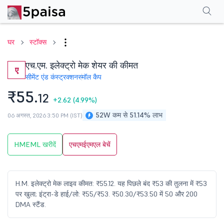
परफॉर्मेंस
फाइनेंशियल्स
तकनीकी
इवेंट
शेयरहोल्डिंग पैटर्न
अन्य
सामान्य प्रश्न
घर
स्टॉक्स
एच.एम. इलेक्ट्रो मेक शेयर की कीमत
ए
सीमेंट एंड कंस्ट्रक्शन
स्मॉल कैप
₹55.
12
+2.62
(4.99%)
52W कम से 51.14% लाभ
06 अगस्त, 2026 3:50 PM (IST)
HMEML खरीदें
एचएमईएमएल बेचें
H.M. इलेक्ट्रो मेक लाइव कीमत: ₹55.12. यह पिछले बंद ₹53 की तुलना में ₹53
पर खुला; इंट्रा-डे हाई/लो: ₹55/₹53. ₹50.30/₹53.50 में 50 और 200
DMA स्टैंड.