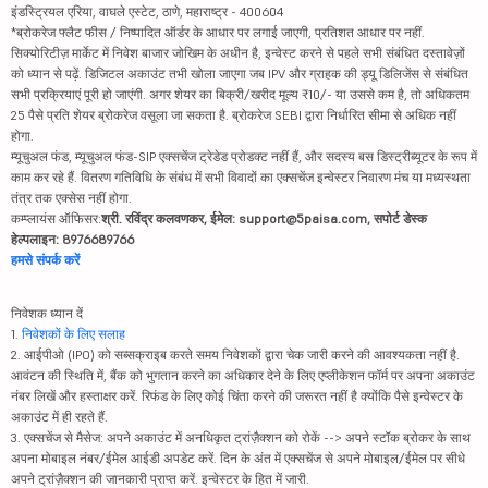
इंडस्ट्रियल एरिया, वाघले एस्टेट, ठाणे, महाराष्ट्र - 400604
*ब्रोकरेज फ्लैट फीस / निष्पादित ऑर्डर के आधार पर लगाई जाएगी, प्रतिशत आधार पर नहीं.
सिक्योरिटीज़ मार्केट में निवेश बाजार जोखिम के अधीन है, इन्वेस्ट करने से पहले सभी संबंधित दस्तावेज़ों
को ध्यान से पढ़ें. डिजिटल अकाउंट तभी खोला जाएगा जब IPV और ग्राहक की ड्यू डिलिजेंस से संबंधित
सभी प्रक्रियाएं पूरी हो जाएंगी. अगर शेयर का बिक्री/खरीद मूल्य ₹10/- या उससे कम है, तो अधिकतम
25 पैसे प्रति शेयर ब्रोकरेज वसूला जा सकता है. ब्रोकरेज SEBI द्वारा निर्धारित सीमा से अधिक नहीं
होगा.
म्यूचुअल फंड, म्यूचुअल फंड-SIP एक्सचेंज ट्रेडेड प्रोडक्ट नहीं हैं, और सदस्य बस डिस्ट्रीब्यूटर के रूप में
काम कर रहे हैं. वितरण गतिविधि के संबंध में सभी विवादों का एक्सचेंज इन्वेस्टर निवारण मंच या मध्यस्थता
तंत्र तक एक्सेस नहीं होगा.
कम्प्लायंस ऑफिसर:
श्री. रविंद्र कलवणकर, ईमेल: support@5paisa.com, सपोर्ट डेस्क
हेल्पलाइन: 8976689766
हमसे संपर्क करें
निवेशक ध्यान दें
1.
निवेशकों के लिए सलाह
2. आईपीओ (IPO) को सब्सक्राइब करते समय निवेशकों द्वारा चेक जारी करने की आवश्यकता नहीं है.
आवंटन की स्थिति में, बैंक को भुगतान करने का अधिकार देने के लिए एप्लीकेशन फॉर्म पर अपना अकाउंट
नंबर लिखें और हस्ताक्षर करें. रिफंड के लिए कोई चिंता करने की जरूरत नहीं है क्योंकि पैसे इन्वेस्टर के
अकाउंट में ही रहते हैं.
3. एक्सचेंज से मैसेज: अपने अकाउंट में अनधिकृत ट्रांज़ैक्शन को रोकें --> अपने स्टॉक ब्रोकर के साथ
अपना मोबाइल नंबर/ईमेल आईडी अपडेट करें. दिन के अंत में एक्सचेंज से अपने मोबाइल/ईमेल पर सीधे
अपने ट्रांज़ैक्शन की जानकारी प्राप्त करें. इन्वेस्टर के हित में जारी.