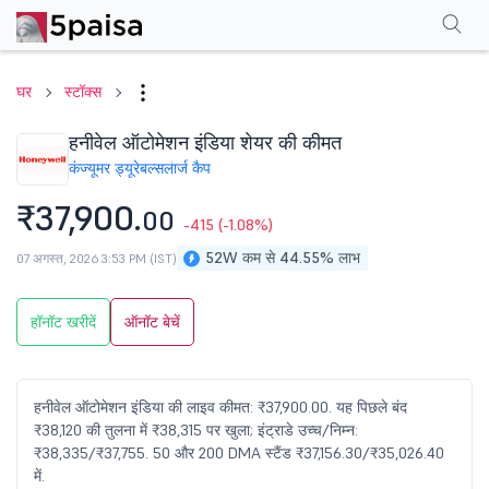
परफॉर्मेंस
फाइनेंशियल्स
तकनीकी
इवेंट
शेयरहोल्डिंग पैटर्न
अन्य
सामान्य प्रश्न
घर
स्टॉक्स
हनीवेल ऑटोमेशन इंडिया शेयर की कीमत
कंज्यूमर ड्यूरेबल्स
लार्ज कैप
₹37,900.
00
-415
(-1.08%)
52W कम से 44.55% लाभ
07 अगस्त, 2026 3:53 PM (IST)
हॉनॉट खरीदें
ऑनॉट बेचें
हनीवेल ऑटोमेशन इंडिया की लाइव कीमत: ₹37,900.00. यह पिछले बंद
₹38,120 की तुलना में ₹38,315 पर खुला; इंट्राडे उच्च/निम्न:
₹38,335/₹37,755. 50 और 200 DMA स्टैंड ₹37,156.30/₹35,026.40
में.