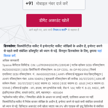
+91
डीमैट अकाउंट खोलें
आगे बढ़ने पर, आप सभी
नियम व शर्तों*
से सहमत हैं
डिस्क्लेमर:
सिक्योरिटीज़ मार्केट में इन्वेस्टमेंट मार्केट जोखिमों के अधीन है, इन्वेस्ट करने
से पहले सभी संबंधित डॉक्यूमेंट को ध्यान से पढ़ें. विस्तृत डिस्क्लेमर के लिए, कृपया
यहां
क्लिक करें
.
अधिक जानकारी
5paisa कैपिटल लिमिटेड. CIN: L67190MH2007PLC289249 | स्टॉक ब्रोकर SEBI रजिस्ट्रेशन:
INZ000010231 | SEBI डिपॉजिटरी रजिस्ट्रेशन: IN DP CDSL: IN-DP-192-2016 | रिसर्च
एनालिस्ट SEBI रजिस्ट्रेशन. नं.: INH000025188 | AMFI-रजिस्टर्ड म्यूचुअल फंड डिस्ट्रीब्यूटर |
AMFI रजिस्ट्रेशन नंबर: ARN-104096 | शुरुआती रजिस्ट्रेशन की तारीख: 30/07/2015 | ARN की
वर्तमान वैधता : 30/07/2027 | NSE सदस्य ID: 14300 | BSE सदस्य ID: 6363 | MCX सदस्य ID:
55945 | रजिस्टर्ड एड्रेस - IIFL हाउस, सन इन्फोटेक पार्क, रोड नं. 16V, प्लॉट नं. B-23, MIDC, ठाणे
इंडस्ट्रियल एरिया, वाघले एस्टेट, ठाणे, महाराष्ट्र - 400604
*ब्रोकरेज फ्लैट फीस / निष्पादित ऑर्डर के आधार पर लगाई जाएगी, प्रतिशत आधार पर नहीं.
सिक्योरिटीज़ मार्केट में निवेश बाजार जोखिम के अधीन है, इन्वेस्ट करने से पहले सभी संबंधित दस्तावेज़ों
को ध्यान से पढ़ें. डिजिटल अकाउंट तभी खोला जाएगा जब IPV और ग्राहक की ड्यू डिलिजेंस से संबंधित