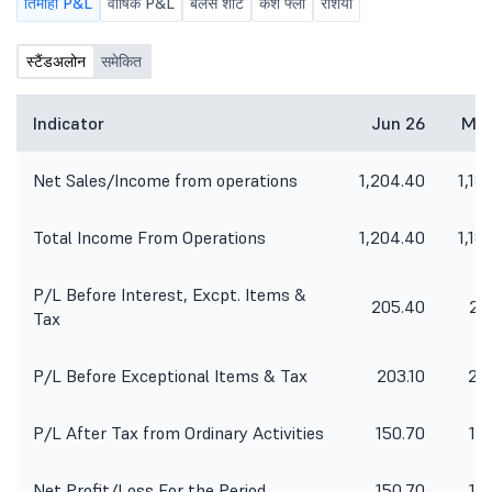
तिमाही P&L
वार्षिक P&L
बैलेंस शीट
कैश फ्लो
रेशियो
स्टैंडअलोन
समेकित
Indicator
Jun 26
Mar
Net Sales/Income from operations
1,204.40
1,18
Total Income From Operations
1,204.40
1,18
P/L Before Interest, Excpt. Items &
205.40
21
Tax
P/L Before Exceptional Items & Tax
203.10
21
P/L After Tax from Ordinary Activities
150.70
15
Net Profit/Loss For the Period
150.70
15