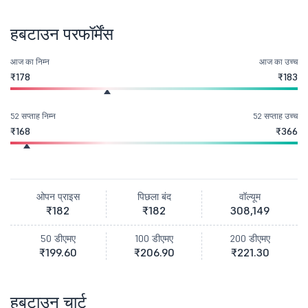
हबटाउन परफॉर्मेंस
आज का निम्न
आज का उच्च
₹178
₹183
52 सप्ताह निम्न
52 सप्ताह उच्च
₹168
₹366
ओपन प्राइस
पिछला बंद
वॉल्यूम
₹182
₹182
308,149
50 डीएमए
100 डीएमए
200 डीएमए
₹199.60
₹206.90
₹221.30
हबटाउन चार्ट