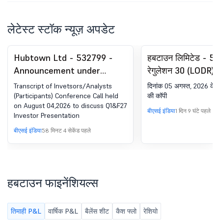
लेटेस्ट स्टॉक न्यूज़ अपडेट
Hubtown Ltd - 532799 -
हबटाउन लिमिटेड - 5
Announcement under
रेगुलेशन 30 (LODR) 
Regulation 30 (LODR)-
घोषणा - न्यूज़पेपर पब्
Transcript of Invetsors/Analysts
दिनांक 05 अगस्त, 2026 के
Earnings Call Transcript
(Participants) Conference Call held
की कॉपी
on August 04,2026 to discuss Q1&F27
बीएसई इंडिया
1 दिन 9 घंटे पहले
Investor Presentation
बीएसई इंडिया
58 मिनट 4 सेकेंड पहले
हबटाउन फाइनेंशियल्स
तिमाही P&L
वार्षिक P&L
बैलेंस शीट
कैश फ्लो
रेशियो