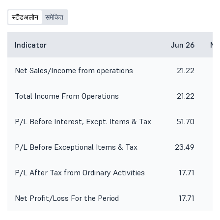
स्टैंडअलोन
समेकित
Indicator
Jun 26
Ma
Net Sales/Income from operations
21.22
Total Income From Operations
21.22
P/L Before Interest, Excpt. Items & Tax
51.70
P/L Before Exceptional Items & Tax
23.49
P/L After Tax from Ordinary Activities
17.71
Net Profit/Loss For the Period
17.71