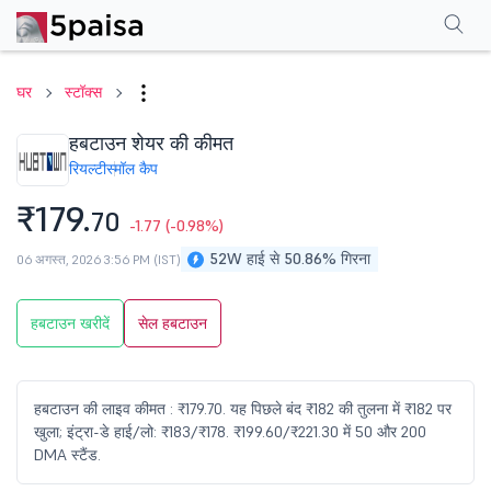
परफॉर्मेंस
फाइनेंशियल्स
तकनीकी
इवेंट
शेयरहोल्डिंग पैटर्न
अन्य
सामान्य प्रश्न
घर
स्टॉक्स
हबटाउन शेयर की कीमत
रियल्टी
स्मॉल कैप
₹179.
70
-1.77
(-0.98%)
52W हाई से 50.86% गिरना
06 अगस्त, 2026 3:56 PM (IST)
हबटाउन खरीदें
सेल हबटाउन
हबटाउन की लाइव कीमत : ₹179.70. यह पिछले बंद ₹182 की तुलना में ₹182 पर
खुला; इंट्रा-डे हाई/लो: ₹183/₹178. ₹199.60/₹221.30 में 50 और 200
DMA स्टैंड.