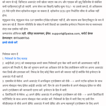
को ध्यान से पढ़ें. डिजिटल अकाउंट तभी खोला जाएगा जब IPV और ग्राहक की ड्यू डिलिजेंस से संबंधित
सभी प्रक्रियाएं पूरी हो जाएंगी. अगर शेयर का बिक्री/खरीद मूल्य ₹10/- या उससे कम है, तो अधिकतम
25 पैसे प्रति शेयर ब्रोकरेज वसूला जा सकता है. ब्रोकरेज SEBI द्वारा निर्धारित सीमा से अधिक नहीं
होगा.
म्यूचुअल फंड, म्यूचुअल फंड-SIP एक्सचेंज ट्रेडेड प्रोडक्ट नहीं हैं, और सदस्य बस डिस्ट्रीब्यूटर के रूप में
काम कर रहे हैं. वितरण गतिविधि के संबंध में सभी विवादों का एक्सचेंज इन्वेस्टर निवारण मंच या मध्यस्थता
तंत्र तक एक्सेस नहीं होगा.
कम्प्लायंस ऑफिसर:
श्री. रविंद्र कलवणकर, ईमेल: support@5paisa.com, सपोर्ट डेस्क
हेल्पलाइन: 8976689766
हमसे संपर्क करें
निवेशक ध्यान दें
1.
निवेशकों के लिए सलाह
2. आईपीओ (IPO) को सब्सक्राइब करते समय निवेशकों द्वारा चेक जारी करने की आवश्यकता नहीं है.
आवंटन की स्थिति में, बैंक को भुगतान करने का अधिकार देने के लिए एप्लीकेशन फॉर्म पर अपना अकाउंट
नंबर लिखें और हस्ताक्षर करें. रिफंड के लिए कोई चिंता करने की जरूरत नहीं है क्योंकि पैसे इन्वेस्टर के
अकाउंट में ही रहते हैं.
3. एक्सचेंज से मैसेज: अपने अकाउंट में अनधिकृत ट्रांज़ैक्शन को रोकें --> अपने स्टॉक ब्रोकर के साथ
अपना मोबाइल नंबर/ईमेल आईडी अपडेट करें. दिन के अंत में एक्सचेंज से अपने मोबाइल/ईमेल पर सीधे
अपने ट्रांज़ैक्शन की जानकारी प्राप्त करें. इन्वेस्टर के हित में जारी.
4. डिपॉज़िटरी से मैसेज: a) अपने डीमैट अकाउंट में अनधिकृत ट्रांज़ैक्शन को रोकें --> अपने डिपॉज़िटरी
पार्टिसिपेंट के साथ अपना मोबाइल नंबर अपडेट करें. निवेशकों के हित में जारी किए गए उसी दिन
सीडीएसएल से सीधे अपने डीमैट अकाउंट में सभी डेबिट और अन्य महत्वपूर्ण ट्रांज़ैक्शन के लिए अपने