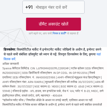
+91
डीमैट अकाउंट खोलें
आगे बढ़ने पर, आप सभी
नियम व शर्तों*
से सहमत हैं
डिस्क्लेमर:
सिक्योरिटीज़ मार्केट में इन्वेस्टमेंट मार्केट जोखिमों के अधीन है, इन्वेस्ट करने
से पहले सभी संबंधित डॉक्यूमेंट को ध्यान से पढ़ें. विस्तृत डिस्क्लेमर के लिए, कृपया
यहां
क्लिक करें
.
अधिक जानकारी
5paisa कैपिटल लिमिटेड. CIN: L67190MH2007PLC289249 | स्टॉक ब्रोकर SEBI रजिस्ट्रेशन:
INZ000010231 | SEBI डिपॉजिटरी रजिस्ट्रेशन: IN DP CDSL: IN-DP-192-2016 | रिसर्च
एनालिस्ट SEBI रजिस्ट्रेशन. नं.: INH000025188 | AMFI-रजिस्टर्ड म्यूचुअल फंड डिस्ट्रीब्यूटर |
AMFI रजिस्ट्रेशन नंबर: ARN-104096 | शुरुआती रजिस्ट्रेशन की तारीख: 30/07/2015 | ARN की
वर्तमान वैधता : 30/07/2027 | NSE सदस्य ID: 14300 | BSE सदस्य ID: 6363 | MCX सदस्य ID:
55945 | रजिस्टर्ड एड्रेस - IIFL हाउस, सन इन्फोटेक पार्क, रोड नं. 16V, प्लॉट नं. B-23, MIDC, ठाणे
इंडस्ट्रियल एरिया, वाघले एस्टेट, ठाणे, महाराष्ट्र - 400604
*ब्रोकरेज फ्लैट फीस / निष्पादित ऑर्डर के आधार पर लगाई जाएगी, प्रतिशत आधार पर नहीं.
सिक्योरिटीज़ मार्केट में निवेश बाजार जोखिम के अधीन है, इन्वेस्ट करने से पहले सभी संबंधित दस्तावेज़ों