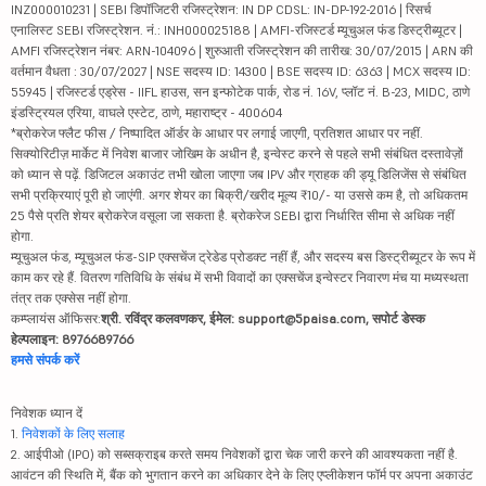
INZ000010231 | SEBI डिपॉजिटरी रजिस्ट्रेशन: IN DP CDSL: IN-DP-192-2016 | रिसर्च
एनालिस्ट SEBI रजिस्ट्रेशन. नं.: INH000025188 | AMFI-रजिस्टर्ड म्यूचुअल फंड डिस्ट्रीब्यूटर |
AMFI रजिस्ट्रेशन नंबर: ARN-104096 | शुरुआती रजिस्ट्रेशन की तारीख: 30/07/2015 | ARN की
वर्तमान वैधता : 30/07/2027 | NSE सदस्य ID: 14300 | BSE सदस्य ID: 6363 | MCX सदस्य ID:
55945 | रजिस्टर्ड एड्रेस - IIFL हाउस, सन इन्फोटेक पार्क, रोड नं. 16V, प्लॉट नं. B-23, MIDC, ठाणे
इंडस्ट्रियल एरिया, वाघले एस्टेट, ठाणे, महाराष्ट्र - 400604
*ब्रोकरेज फ्लैट फीस / निष्पादित ऑर्डर के आधार पर लगाई जाएगी, प्रतिशत आधार पर नहीं.
सिक्योरिटीज़ मार्केट में निवेश बाजार जोखिम के अधीन है, इन्वेस्ट करने से पहले सभी संबंधित दस्तावेज़ों
को ध्यान से पढ़ें. डिजिटल अकाउंट तभी खोला जाएगा जब IPV और ग्राहक की ड्यू डिलिजेंस से संबंधित
सभी प्रक्रियाएं पूरी हो जाएंगी. अगर शेयर का बिक्री/खरीद मूल्य ₹10/- या उससे कम है, तो अधिकतम
25 पैसे प्रति शेयर ब्रोकरेज वसूला जा सकता है. ब्रोकरेज SEBI द्वारा निर्धारित सीमा से अधिक नहीं
होगा.
म्यूचुअल फंड, म्यूचुअल फंड-SIP एक्सचेंज ट्रेडेड प्रोडक्ट नहीं हैं, और सदस्य बस डिस्ट्रीब्यूटर के रूप में
काम कर रहे हैं. वितरण गतिविधि के संबंध में सभी विवादों का एक्सचेंज इन्वेस्टर निवारण मंच या मध्यस्थता
तंत्र तक एक्सेस नहीं होगा.
कम्प्लायंस ऑफिसर:
श्री. रविंद्र कलवणकर, ईमेल: support@5paisa.com, सपोर्ट डेस्क
हेल्पलाइन: 8976689766
हमसे संपर्क करें
निवेशक ध्यान दें
1.
निवेशकों के लिए सलाह
2. आईपीओ (IPO) को सब्सक्राइब करते समय निवेशकों द्वारा चेक जारी करने की आवश्यकता नहीं है.
आवंटन की स्थिति में, बैंक को भुगतान करने का अधिकार देने के लिए एप्लीकेशन फॉर्म पर अपना अकाउंट