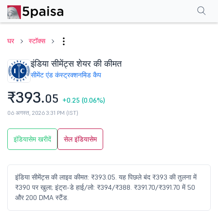
परफॉर्मेंस
फाइनेंशियल्स
तकनीकी
इवेंट
शेयरहोल्डिंग पैटर्न
अन्य
सामान्य प्रश्न
घर
स्टॉक्स
इंडिया सीमेंट्स शेयर की कीमत
सीमेंट एंड कंस्ट्रक्शन
मिड कैप
₹393.
05
+0.25
(0.06%)
06 अगस्त, 2026 3:31 PM (IST)
इंडियासेम खरीदें
सेल इंडियासेम
इंडिया सीमेंट्स की लाइव कीमत: ₹393.05. यह पिछले बंद ₹393 की तुलना में
₹390 पर खुला; इंट्रा-डे हाई/लो: ₹394/₹388. ₹391.70/₹391.70 में 50
और 200 DMA स्टैंड.