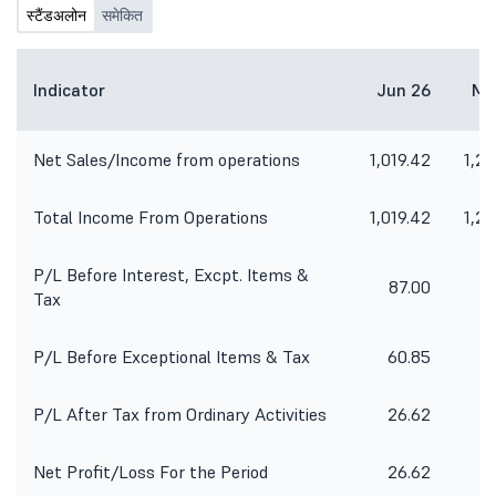
स्टैंडअलोन
समेकित
Indicator
Jun 26
Ma
Net Sales/Income from operations
1,019.42
1,22
Total Income From Operations
1,019.42
1,22
P/L Before Interest, Excpt. Items &
87.00
10
Tax
P/L Before Exceptional Items & Tax
60.85
8
P/L After Tax from Ordinary Activities
26.62
5
Net Profit/Loss For the Period
26.62
5