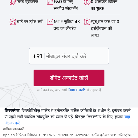
फ्लैट ब्रोकरेज
F&O के लिए
0 अकाउंट खोलने
समर्पित प्लेटफॉर्म
का शुल्क
चार्ट पर ट्रेड करें
MTF सुविधा 4X
म्यूचुअल फंड पर 0
तक का लीवरेज
ट्रांज़ैक्शन की
लागत
+91
डीमैट अकाउंट खोलें
आगे बढ़ने पर, आप सभी
नियम व शर्तों*
से सहमत हैं
डिस्क्लेमर:
सिक्योरिटीज़ मार्केट में इन्वेस्टमेंट मार्केट जोखिमों के अधीन है, इन्वेस्ट करने
से पहले सभी संबंधित डॉक्यूमेंट को ध्यान से पढ़ें. विस्तृत डिस्क्लेमर के लिए, कृपया
यहां
क्लिक करें
.
अधिक जानकारी
5paisa कैपिटल लिमिटेड. CIN: L67190MH2007PLC289249 | स्टॉक ब्रोकर SEBI रजिस्ट्रेशन: