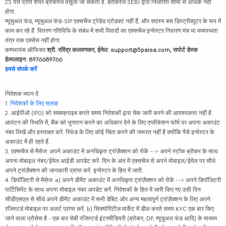
25 पैसे प्रति शेयर ब्रोकरेज वसूला जा सकता है. ब्रोकरेज SEBI द्वारा निर्धारित सीमा से अधिक नहीं
होगा.
म्यूचुअल फंड, म्यूचुअल फंड-SIP एक्सचेंज ट्रेडेड प्रोडक्ट नहीं हैं, और सदस्य बस डिस्ट्रीब्यूटर के रूप में
काम कर रहे हैं. वितरण गतिविधि के संबंध में सभी विवादों का एक्सचेंज इन्वेस्टर निवारण मंच या मध्यस्थता
तंत्र तक एक्सेस नहीं होगा.
कम्प्लायंस ऑफिसर:
श्री. रविंद्र कलवणकर, ईमेल: support@5paisa.com, सपोर्ट डेस्क
हेल्पलाइन: 8976689766
हमसे संपर्क करें
निवेशक ध्यान दें
1.
निवेशकों के लिए सलाह
2. आईपीओ (IPO) को सब्सक्राइब करते समय निवेशकों द्वारा चेक जारी करने की आवश्यकता नहीं है.
आवंटन की स्थिति में, बैंक को भुगतान करने का अधिकार देने के लिए एप्लीकेशन फॉर्म पर अपना अकाउंट
नंबर लिखें और हस्ताक्षर करें. रिफंड के लिए कोई चिंता करने की जरूरत नहीं है क्योंकि पैसे इन्वेस्टर के
अकाउंट में ही रहते हैं.
3. एक्सचेंज से मैसेज: अपने अकाउंट में अनधिकृत ट्रांज़ैक्शन को रोकें --> अपने स्टॉक ब्रोकर के साथ
अपना मोबाइल नंबर/ईमेल आईडी अपडेट करें. दिन के अंत में एक्सचेंज से अपने मोबाइल/ईमेल पर सीधे
अपने ट्रांज़ैक्शन की जानकारी प्राप्त करें. इन्वेस्टर के हित में जारी.
4. डिपॉज़िटरी से मैसेज: a) अपने डीमैट अकाउंट में अनधिकृत ट्रांज़ैक्शन को रोकें --> अपने डिपॉज़िटरी
पार्टिसिपेंट के साथ अपना मोबाइल नंबर अपडेट करें. निवेशकों के हित में जारी किए गए उसी दिन
सीडीएसएल से सीधे अपने डीमैट अकाउंट में सभी डेबिट और अन्य महत्वपूर्ण ट्रांज़ैक्शन के लिए अपने
रजिस्टर्ड मोबाइल पर अलर्ट प्राप्त करें. b) सिक्योरिटीज़ मार्केट में डील करते समय KYC एक बार किए
जाने वाला प्रोसेस है - एक बार सेबी रजिस्टर्ड इंटरमीडियरी (ब्रोकर, DP, म्यूचुअल फंड आदि) के माध्यम