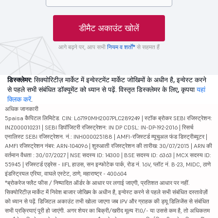
डीमैट अकाउंट खोलें
आगे बढ़ने पर, आप सभी
नियम व शर्तों*
से सहमत हैं
डिस्क्लेमर:
सिक्योरिटीज़ मार्केट में इन्वेस्टमेंट मार्केट जोखिमों के अधीन है, इन्वेस्ट करने
से पहले सभी संबंधित डॉक्यूमेंट को ध्यान से पढ़ें. विस्तृत डिस्क्लेमर के लिए, कृपया
यहां
क्लिक करें
.
अधिक जानकारी
5paisa कैपिटल लिमिटेड. CIN: L67190MH2007PLC289249 | स्टॉक ब्रोकर SEBI रजिस्ट्रेशन:
INZ000010231 | SEBI डिपॉजिटरी रजिस्ट्रेशन: IN DP CDSL: IN-DP-192-2016 | रिसर्च
एनालिस्ट SEBI रजिस्ट्रेशन. नं.: INH000025188 | AMFI-रजिस्टर्ड म्यूचुअल फंड डिस्ट्रीब्यूटर |
AMFI रजिस्ट्रेशन नंबर: ARN-104096 | शुरुआती रजिस्ट्रेशन की तारीख: 30/07/2015 | ARN की
वर्तमान वैधता : 30/07/2027 | NSE सदस्य ID: 14300 | BSE सदस्य ID: 6363 | MCX सदस्य ID:
55945 | रजिस्टर्ड एड्रेस - IIFL हाउस, सन इन्फोटेक पार्क, रोड नं. 16V, प्लॉट नं. B-23, MIDC, ठाणे
इंडस्ट्रियल एरिया, वाघले एस्टेट, ठाणे, महाराष्ट्र - 400604
*ब्रोकरेज फ्लैट फीस / निष्पादित ऑर्डर के आधार पर लगाई जाएगी, प्रतिशत आधार पर नहीं.
सिक्योरिटीज़ मार्केट में निवेश बाजार जोखिम के अधीन है, इन्वेस्ट करने से पहले सभी संबंधित दस्तावेज़ों
को ध्यान से पढ़ें. डिजिटल अकाउंट तभी खोला जाएगा जब IPV और ग्राहक की ड्यू डिलिजेंस से संबंधित
सभी प्रक्रियाएं पूरी हो जाएंगी. अगर शेयर का बिक्री/खरीद मूल्य ₹10/- या उससे कम है, तो अधिकतम