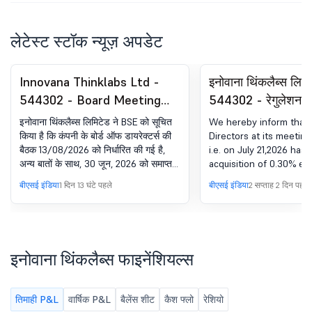
लेटेस्ट स्टॉक न्यूज़ अपडेट
Innovana Thinklabs Ltd -
इनोवाना थिंकलैब्स लिमि
544302 - Board Meeting
544302 - रेगुलेशन 
Intimation for Meeting To
के तहत घोषणा - अधिग
इनोवाना थिंकलैब्स लिमिटेड ने BSE को सूचित
We hereby inform that 
Be Held On August 13,2026
किया है कि कंपनी के बोर्ड ऑफ डायरेक्टर्स की
Directors at its meetin
बैठक 13/08/2026 को निर्धारित की गई है,
i.e. on July 21,2026 has
अन्य बातों के साथ, 30 जून, 2026 को समाप्त
acquisition of 0.30% equ
तिमाही के लिए कंपनी के अनऑडिटेड
Mount Everest Brewerie
बीएसई इंडिया
1 दिन 13 घंटे पहले
बीएसई इंडिया
2 सप्ताह 2 दिन पहले
स्टैंडअलोन और कंसोलिडेटेड फाइनेंशियल
Please refer attached fo
परिणामों पर विचार करने और अप्रूव करने के
लिए. इसके अलावा, SEBI (इनसाइडर ट्रेडिंग
पर प्रतिबंध) विनियम, 2015 के अनुसार, नामित
व्यक्तियों और उनके करीबी रिश्तेदारों द्वारा
इनोवाना थिंकलैब्स फाइनेंशियल्स
ट्रेडिंग को विनियमित, निगरानी और रिपोर्ट करने
के लिए कंपनी की आचार संहिता के साथ पढ़ा
जाता है, कंपनी की ट्रेडिंग विंडो बुधवार, 1
तिमाही P&L
वार्षिक P&L
बैलेंस शीट
कैश फ्लो
रेशियो
जुलाई, 2026 से पहले ही बंद कर दी गई है और