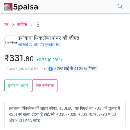
परफॉर्मेंस
फाइनेंशियल्स
तकनीकी
इवेंट
शेयरहोल्डिंग पैटर्न
अन्य
सामान्य प्रश्न
घर
स्टॉक्स
इनोवाना थिंकलैब्स शेयर की कीमत
सॉफ्टवेयर और सेवाएं
स्मॉल कैप
₹331.
80
+0.75
(0.23%)
52W हाई से 41.25% गिरना
06 अगस्त, 2026 3:31 PM (IST)
इनोवाना खरीदें
सेल इनोवाना
इनोवाना थिंकलैब्स की लाइव कीमत: ₹331.80. यह पिछले बंद ₹331 की तुलना में
₹331 पर खुला; इंट्रा-डे हाई/लो: ₹338/₹328. ₹333.70/₹377.90 में 50
और 200 DMA स्टैंड.