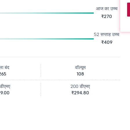
आज का उच्च
₹270
52 सप्ताह उच्च
₹409
ला बंद
वॉल्यूम
265
108
डीएमए
200 डीएमए
9.00
₹294.80