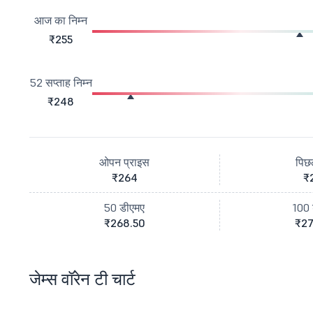
आज का निम्न
₹255
52 सप्ताह निम्न
₹248
ओपन प्राइस
पिछ
₹264
₹
50 डीएमए
100 
₹268.50
₹27
जेम्स वॉरेन टी चार्ट