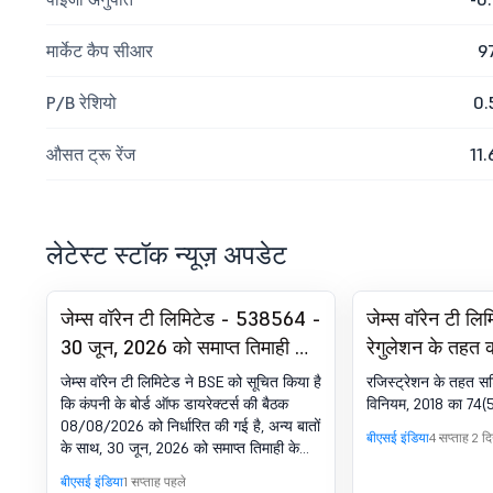
मार्केट कैप सीआर
9
P/B रेशियो
0.
औसत ट्रू रेंज
11.
लेटेस्ट स्टॉक न्यूज़ अपडेट
जेम्स वॉरेन टी लिमिटेड - 538564 -
जेम्स वॉरेन टी ल
30 जून, 2026 को समाप्त तिमाही के
रेगुलेशन के तहत क
लिए कंपनी के अन-ऑडिटेड
सर्टिफिकेट. SEBI
जेम्स वॉरेन टी लिमिटेड ने BSE को सूचित किया है
रजिस्ट्रेशन के तहत सर
फाइनेंशियल परिणामों पर विचार करने
2018 का 74(5)
कि कंपनी के बोर्ड ऑफ डायरेक्टर्स की बैठक
विनियम, 2018 का 74(
08/08/2026 को निर्धारित की गई है, अन्य बातों
और अप्रूव करने के लिए बोर्ड मीटिंग
बीएसई इंडिया
4 सप्ताह 2 द
के साथ, 30 जून, 2026 को समाप्त तिमाही के
की सूचना
लिए कंपनी के अन-ऑडिटेड फाइनेंशियल परिणामों
बीएसई इंडिया
1 सप्ताह पहले
पर विचार करने और मंजूरी देने के लिए.