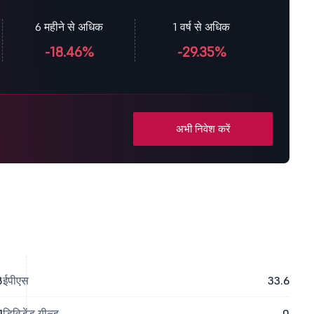
6 महीने से अधिक
1 वर्ष से अधिक
-18.46%
-29.35%
अभी निवेश करें
8
ईपीएस
33.6
1
डिविडेंड यील्ड
0