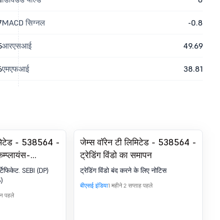
7
MACD सिग्नल
-0.8
5
आरएसआई
49.69
6
एमएफआई
38.81
िमिटेड - 538564 -
जेम्स वॉरेन टी लिमिटेड - 538564 -
म्प्लायंस-
ट्रेडिंग विंडो का समापन
 (DP) विनियम,
्टिफिकेट. SEBI (DP)
ट्रेडिंग विंडो बंद करने के लिए नोटिस
5)
बीएसई इंडिया
1 महीने 2 सप्ताह पहले
िन पहले