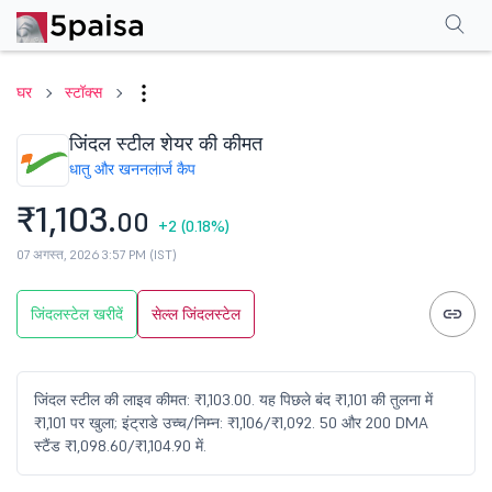
परफॉर्मेंस
फाइनेंशियल्स
तकनीकी
इवेंट
एफएनओ
शेयरहोल्डिंग पैटर्न
अन्य
सामान्य प्र
घर
स्टॉक्स
जिंदल स्टील शेयर की कीमत
धातु और खनन
लार्ज कैप
₹1,103.
00
+2
(0.18%)
07 अगस्त, 2026 3:57 PM (IST)
जिंदलस्टेल खरीदें
सेल्ल जिंदलस्टेल
जिंदल स्टील की लाइव कीमत: ₹1,103.00. यह पिछले बंद ₹1,101 की तुलना में
₹1,101 पर खुला; इंट्राडे उच्च/निम्न: ₹1,106/₹1,092. 50 और 200 DMA
स्टैंड ₹1,098.60/₹1,104.90 में.