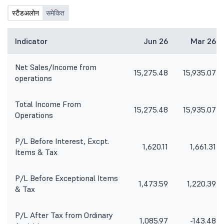
स्टैंडअलोन
समेकित
Indicator
Jun 26
Mar 26
Net Sales/Income from
15,275.48
15,935.07
operations
Total Income From
15,275.48
15,935.07
Operations
P/L Before Interest, Excpt.
1,620.11
1,661.31
Items & Tax
P/L Before Exceptional Items
1,473.59
1,220.39
& Tax
P/L After Tax from Ordinary
1,085.97
-143.48