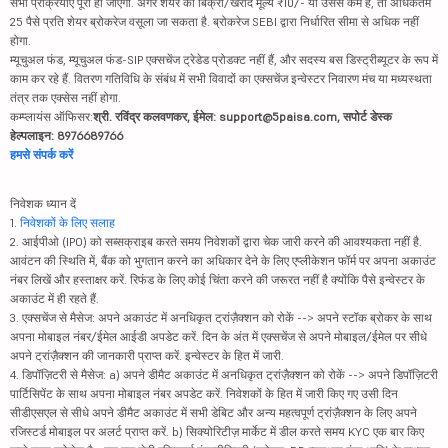
सभी प्रक्रियाएं पूरी हो जाएंगी. अगर शेयर का बिक्री/खरीद मूल्य ₹10/- या उससे कम है, तो अधिकतम
25 पैसे प्रति शेयर ब्रोकरेज वसूला जा सकता है. ब्रोकरेज SEBI द्वारा निर्धारित सीमा से अधिक नहीं
होगा.
म्यूचुअल फंड, म्यूचुअल फंड-SIP एक्सचेंज ट्रेडेड प्रोडक्ट नहीं हैं, और सदस्य बस डिस्ट्रीब्यूटर के रूप में
काम कर रहे हैं. वितरण गतिविधि के संबंध में सभी विवादों का एक्सचेंज इन्वेस्टर निवारण मंच या मध्यस्थता
तंत्र तक एक्सेस नहीं होगा.
कम्प्लायंस ऑफिसर:
श्री. रविंद्र कलवणकर, ईमेल: support@5paisa.com, सपोर्ट डेस्क
हेल्पलाइन: 8976689766
हमसे संपर्क करें
निवेशक ध्यान दें
1.
निवेशकों के लिए सलाह
2. आईपीओ (IPO) को सब्सक्राइब करते समय निवेशकों द्वारा चेक जारी करने की आवश्यकता नहीं है.
आवंटन की स्थिति में, बैंक को भुगतान करने का अधिकार देने के लिए एप्लीकेशन फॉर्म पर अपना अकाउंट
नंबर लिखें और हस्ताक्षर करें. रिफंड के लिए कोई चिंता करने की जरूरत नहीं है क्योंकि पैसे इन्वेस्टर के
अकाउंट में ही रहते हैं.
3. एक्सचेंज से मैसेज: अपने अकाउंट में अनधिकृत ट्रांज़ैक्शन को रोकें --> अपने स्टॉक ब्रोकर के साथ
अपना मोबाइल नंबर/ईमेल आईडी अपडेट करें. दिन के अंत में एक्सचेंज से अपने मोबाइल/ईमेल पर सीधे
अपने ट्रांज़ैक्शन की जानकारी प्राप्त करें. इन्वेस्टर के हित में जारी.
4. डिपॉज़िटरी से मैसेज: a) अपने डीमैट अकाउंट में अनधिकृत ट्रांज़ैक्शन को रोकें --> अपने डिपॉज़िटरी
पार्टिसिपेंट के साथ अपना मोबाइल नंबर अपडेट करें. निवेशकों के हित में जारी किए गए उसी दिन
सीडीएसएल से सीधे अपने डीमैट अकाउंट में सभी डेबिट और अन्य महत्वपूर्ण ट्रांज़ैक्शन के लिए अपने
रजिस्टर्ड मोबाइल पर अलर्ट प्राप्त करें. b) सिक्योरिटीज़ मार्केट में डील करते समय KYC एक बार किए