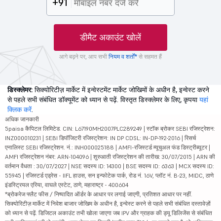
+91
डीमैट अकाउंट खोलें
आगे बढ़ने पर, आप सभी
नियम व शर्तों*
से सहमत हैं
डिस्क्लेमर:
सिक्योरिटीज़ मार्केट में इन्वेस्टमेंट मार्केट जोखिमों के अधीन है, इन्वेस्ट करने
से पहले सभी संबंधित डॉक्यूमेंट को ध्यान से पढ़ें. विस्तृत डिस्क्लेमर के लिए, कृपया
यहां
क्लिक करें
.
अधिक जानकारी
5paisa कैपिटल लिमिटेड. CIN: L67190MH2007PLC289249 | स्टॉक ब्रोकर SEBI रजिस्ट्रेशन:
INZ000010231 | SEBI डिपॉजिटरी रजिस्ट्रेशन: IN DP CDSL: IN-DP-192-2016 | रिसर्च
एनालिस्ट SEBI रजिस्ट्रेशन. नं.: INH000025188 | AMFI-रजिस्टर्ड म्यूचुअल फंड डिस्ट्रीब्यूटर |
AMFI रजिस्ट्रेशन नंबर: ARN-104096 | शुरुआती रजिस्ट्रेशन की तारीख: 30/07/2015 | ARN की
वर्तमान वैधता : 30/07/2027 | NSE सदस्य ID: 14300 | BSE सदस्य ID: 6363 | MCX सदस्य ID:
55945 | रजिस्टर्ड एड्रेस - IIFL हाउस, सन इन्फोटेक पार्क, रोड नं. 16V, प्लॉट नं. B-23, MIDC, ठाणे
इंडस्ट्रियल एरिया, वाघले एस्टेट, ठाणे, महाराष्ट्र - 400604
*ब्रोकरेज फ्लैट फीस / निष्पादित ऑर्डर के आधार पर लगाई जाएगी, प्रतिशत आधार पर नहीं.
सिक्योरिटीज़ मार्केट में निवेश बाजार जोखिम के अधीन है, इन्वेस्ट करने से पहले सभी संबंधित दस्तावेज़ों
को ध्यान से पढ़ें. डिजिटल अकाउंट तभी खोला जाएगा जब IPV और ग्राहक की ड्यू डिलिजेंस से संबंधित