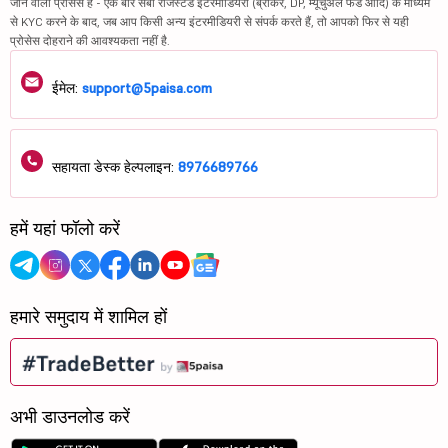
जाने वाला प्रोसेस है - एक बार सेबी रजिस्टर्ड इंटरमीडियरी (ब्रोकर, DP, म्यूचुअल फंड आदि) के माध्यम
से KYC करने के बाद, जब आप किसी अन्य इंटरमीडियरी से संपर्क करते हैं, तो आपको फिर से यही
प्रोसेस दोहराने की आवश्यकता नहीं है.
ईमेल:
support@5paisa.com
सहायता डेस्क हेल्पलाइन:
8976689766
हमें यहां फॉलो करें
हमारे समुदाय में शामिल हों
अभी डाउनलोड करें