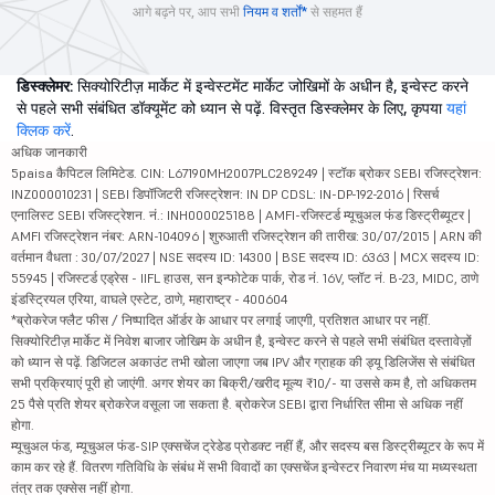
आगे बढ़ने पर, आप सभी
नियम व शर्तों*
से सहमत हैं
डिस्क्लेमर:
सिक्योरिटीज़ मार्केट में इन्वेस्टमेंट मार्केट जोखिमों के अधीन है, इन्वेस्ट करने
से पहले सभी संबंधित डॉक्यूमेंट को ध्यान से पढ़ें. विस्तृत डिस्क्लेमर के लिए, कृपया
यहां
क्लिक करें
.
अधिक जानकारी
5paisa कैपिटल लिमिटेड. CIN: L67190MH2007PLC289249 | स्टॉक ब्रोकर SEBI रजिस्ट्रेशन:
INZ000010231 | SEBI डिपॉजिटरी रजिस्ट्रेशन: IN DP CDSL: IN-DP-192-2016 | रिसर्च
एनालिस्ट SEBI रजिस्ट्रेशन. नं.: INH000025188 | AMFI-रजिस्टर्ड म्यूचुअल फंड डिस्ट्रीब्यूटर |
AMFI रजिस्ट्रेशन नंबर: ARN-104096 | शुरुआती रजिस्ट्रेशन की तारीख: 30/07/2015 | ARN की
वर्तमान वैधता : 30/07/2027 | NSE सदस्य ID: 14300 | BSE सदस्य ID: 6363 | MCX सदस्य ID:
55945 | रजिस्टर्ड एड्रेस - IIFL हाउस, सन इन्फोटेक पार्क, रोड नं. 16V, प्लॉट नं. B-23, MIDC, ठाणे
इंडस्ट्रियल एरिया, वाघले एस्टेट, ठाणे, महाराष्ट्र - 400604
*ब्रोकरेज फ्लैट फीस / निष्पादित ऑर्डर के आधार पर लगाई जाएगी, प्रतिशत आधार पर नहीं.
सिक्योरिटीज़ मार्केट में निवेश बाजार जोखिम के अधीन है, इन्वेस्ट करने से पहले सभी संबंधित दस्तावेज़ों
को ध्यान से पढ़ें. डिजिटल अकाउंट तभी खोला जाएगा जब IPV और ग्राहक की ड्यू डिलिजेंस से संबंधित
सभी प्रक्रियाएं पूरी हो जाएंगी. अगर शेयर का बिक्री/खरीद मूल्य ₹10/- या उससे कम है, तो अधिकतम
25 पैसे प्रति शेयर ब्रोकरेज वसूला जा सकता है. ब्रोकरेज SEBI द्वारा निर्धारित सीमा से अधिक नहीं
होगा.
म्यूचुअल फंड, म्यूचुअल फंड-SIP एक्सचेंज ट्रेडेड प्रोडक्ट नहीं हैं, और सदस्य बस डिस्ट्रीब्यूटर के रूप में
काम कर रहे हैं. वितरण गतिविधि के संबंध में सभी विवादों का एक्सचेंज इन्वेस्टर निवारण मंच या मध्यस्थता
तंत्र तक एक्सेस नहीं होगा.