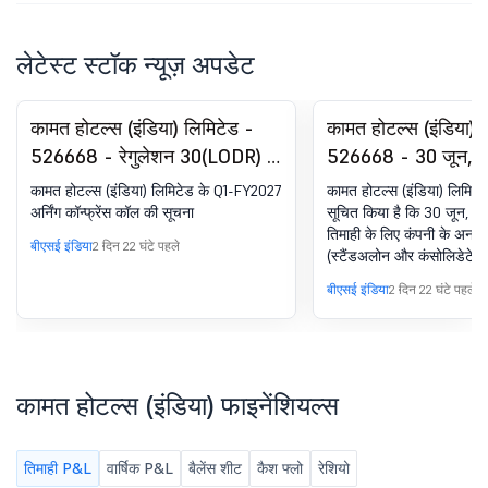
लेटेस्ट स्टॉक न्यूज़ अपडेट
कामत होटल्स (इंडिया) लिमिटेड -
कामत होटल्स (इंडिया) 
526668 - रेगुलेशन 30(LODR) के
526668 - 30 जून, 
तहत घोषणा - एनालिस्ट/इन्वेस्टर
समाप्त तिमाही के लिए क
कामत होटल्स (इंडिया) लिमिटेड के Q1-FY2027
कामत होटल्स (इंडिया) लिमिटे
मीटिंग - सूचना
अनऑडिटेड (स्टैंडअल
अर्निंग कॉन्फ्रेंस कॉल की सूचना
सूचित किया है कि 30 जून, 2
तिमाही के लिए कंपनी के अनऑ
कंसोलिडेटेड) फाइनेंशिय
बीएसई इंडिया
2 दिन 22 घंटे पहले
(स्टैंडअलोन और कंसोलिडेटेड
पर विचार करने और अप
परिणामों पर विचार करने और अ
बीएसई इंडिया
2 दिन 22 घंटे पहले
लिए बोर्ड मीटिंग की सूच
लिए कंपनी के बोर्ड ऑफ डायरेक
11/08/2026 को निर्धारित की 
कामत होटल्स (इंडिया) फाइनेंशियल्स
तिमाही P&L
वार्षिक P&L
बैलेंस शीट
कैश फ्लो
रेशियो