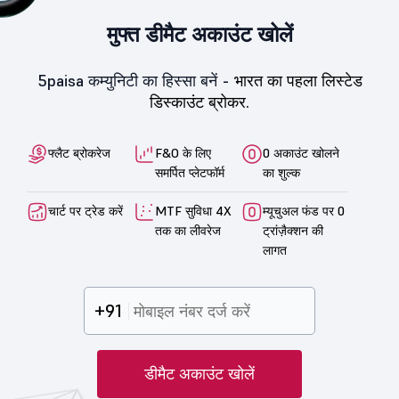
मुफ्त डीमैट अकाउंट खोलें
5paisa कम्युनिटी का हिस्सा बनें -
भारत का पहला लिस्टेड
डिस्काउंट ब्रोकर.
फ्लैट ब्रोकरेज
F&O के लिए
0 अकाउंट खोलने
समर्पित प्लेटफॉर्म
का शुल्क
चार्ट पर ट्रेड करें
MTF सुविधा 4X
म्यूचुअल फंड पर 0
तक का लीवरेज
ट्रांज़ैक्शन की
लागत
+91
डीमैट अकाउंट खोलें