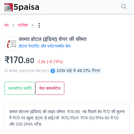
परफॉर्मेंस
फाइनेंशियल्स
तकनीकी
इवेंट
शेयरहोल्डिंग पैटर्न
अन्य
सामान्य प्रश्न
घर
स्टॉक्स
कामत होटल (इंडिया) शेयर की कीमत
होटल रेस्टोरेंट और पर्यटन
स्मॉल कैप
₹170.
80
-1.26
(-0.73%)
52W हाई से 48.21% गिरना
07 अगस्त, 2026 3:50 PM (IST)
कमथोटेल खरीदें
सेल कामथोटेल
कामत होटल्स (इंडिया) की लाइव कीमत: ₹170.80. यह पिछले बंद ₹172 की तुलना
में ₹170 पर खुला; इंट्रा-डे हाई/लो: ₹175/₹169. ₹174.50/₹196.80 में 50
और 200 DMA स्टैंड.