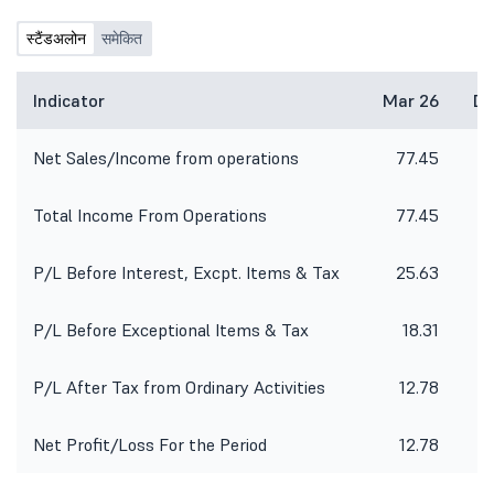
स्टैंडअलोन
समेकित
Indicator
Mar 26
De
Net Sales/Income from operations
77.45
7
Total Income From Operations
77.45
7
P/L Before Interest, Excpt. Items & Tax
25.63
2
P/L Before Exceptional Items & Tax
18.31
P/L After Tax from Ordinary Activities
12.78
1
Net Profit/Loss For the Period
12.78
1