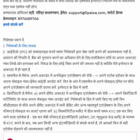
काम कर रहे हैं. वितरण गतिविधि के संबंध में सभी विवादों का एक्सचेंज इन्वेस्टर निवारण मंच या मध्यस्थता
तंत्र तक एक्सेस नहीं होगा.
कम्प्लायंस ऑफिसर:
श्री. रविंद्र कलवणकर, ईमेल: support@5paisa.com, सपोर्ट डेस्क
हेल्पलाइन: 8976689766
हमसे संपर्क करें
निवेशक ध्यान दें
1.
निवेशकों के लिए सलाह
2. आईपीओ (IPO) को सब्सक्राइब करते समय निवेशकों द्वारा चेक जारी करने की आवश्यकता नहीं है.
आवंटन की स्थिति में, बैंक को भुगतान करने का अधिकार देने के लिए एप्लीकेशन फॉर्म पर अपना अकाउंट
नंबर लिखें और हस्ताक्षर करें. रिफंड के लिए कोई चिंता करने की जरूरत नहीं है क्योंकि पैसे इन्वेस्टर के
अकाउंट में ही रहते हैं.
3. एक्सचेंज से मैसेज: अपने अकाउंट में अनधिकृत ट्रांज़ैक्शन को रोकें --> अपने स्टॉक ब्रोकर के साथ
अपना मोबाइल नंबर/ईमेल आईडी अपडेट करें. दिन के अंत में एक्सचेंज से अपने मोबाइल/ईमेल पर सीधे
अपने ट्रांज़ैक्शन की जानकारी प्राप्त करें. इन्वेस्टर के हित में जारी.
4. डिपॉज़िटरी से मैसेज: a) अपने डीमैट अकाउंट में अनधिकृत ट्रांज़ैक्शन को रोकें --> अपने डिपॉज़िटरी
पार्टिसिपेंट के साथ अपना मोबाइल नंबर अपडेट करें. निवेशकों के हित में जारी किए गए उसी दिन
सीडीएसएल से सीधे अपने डीमैट अकाउंट में सभी डेबिट और अन्य महत्वपूर्ण ट्रांज़ैक्शन के लिए अपने
रजिस्टर्ड मोबाइल पर अलर्ट प्राप्त करें. b) सिक्योरिटीज़ मार्केट में डील करते समय KYC एक बार किए
जाने वाला प्रोसेस है - एक बार सेबी रजिस्टर्ड इंटरमीडियरी (ब्रोकर, DP, म्यूचुअल फंड आदि) के माध्यम
से KYC करने के बाद, जब आप किसी अन्य इंटरमीडियरी से संपर्क करते हैं, तो आपको फिर से यही
प्रोसेस दोहराने की आवश्यकता नहीं है.