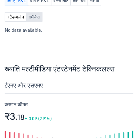
तिमाही P&L
वार्षिक P&L
बैलेंस शीट
कैश फ्लो
रेशियो
स्टैंडअलोन
समेकित
No data available.
ख्याति मल्टीमीडिया एंटरटेनमेंट टेक्निकलल्स
ईएमए और एसएमए
वर्तमान कीमत
₹3.
18
+
0.09 (2.91%)