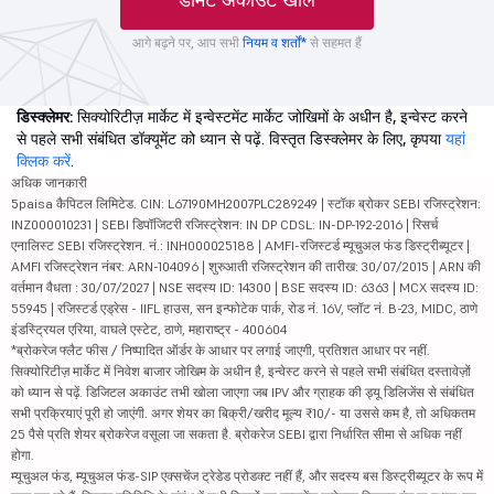
आगे बढ़ने पर, आप सभी
नियम व शर्तों*
से सहमत हैं
डिस्क्लेमर:
सिक्योरिटीज़ मार्केट में इन्वेस्टमेंट मार्केट जोखिमों के अधीन है, इन्वेस्ट करने
से पहले सभी संबंधित डॉक्यूमेंट को ध्यान से पढ़ें. विस्तृत डिस्क्लेमर के लिए, कृपया
यहां
क्लिक करें
.
अधिक जानकारी
5paisa कैपिटल लिमिटेड. CIN: L67190MH2007PLC289249 | स्टॉक ब्रोकर SEBI रजिस्ट्रेशन:
INZ000010231 | SEBI डिपॉजिटरी रजिस्ट्रेशन: IN DP CDSL: IN-DP-192-2016 | रिसर्च
एनालिस्ट SEBI रजिस्ट्रेशन. नं.: INH000025188 | AMFI-रजिस्टर्ड म्यूचुअल फंड डिस्ट्रीब्यूटर |
AMFI रजिस्ट्रेशन नंबर: ARN-104096 | शुरुआती रजिस्ट्रेशन की तारीख: 30/07/2015 | ARN की
वर्तमान वैधता : 30/07/2027 | NSE सदस्य ID: 14300 | BSE सदस्य ID: 6363 | MCX सदस्य ID:
55945 | रजिस्टर्ड एड्रेस - IIFL हाउस, सन इन्फोटेक पार्क, रोड नं. 16V, प्लॉट नं. B-23, MIDC, ठाणे
इंडस्ट्रियल एरिया, वाघले एस्टेट, ठाणे, महाराष्ट्र - 400604
*ब्रोकरेज फ्लैट फीस / निष्पादित ऑर्डर के आधार पर लगाई जाएगी, प्रतिशत आधार पर नहीं.
सिक्योरिटीज़ मार्केट में निवेश बाजार जोखिम के अधीन है, इन्वेस्ट करने से पहले सभी संबंधित दस्तावेज़ों
को ध्यान से पढ़ें. डिजिटल अकाउंट तभी खोला जाएगा जब IPV और ग्राहक की ड्यू डिलिजेंस से संबंधित
सभी प्रक्रियाएं पूरी हो जाएंगी. अगर शेयर का बिक्री/खरीद मूल्य ₹10/- या उससे कम है, तो अधिकतम
25 पैसे प्रति शेयर ब्रोकरेज वसूला जा सकता है. ब्रोकरेज SEBI द्वारा निर्धारित सीमा से अधिक नहीं
होगा.
म्यूचुअल फंड, म्यूचुअल फंड-SIP एक्सचेंज ट्रेडेड प्रोडक्ट नहीं हैं, और सदस्य बस डिस्ट्रीब्यूटर के रूप में