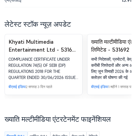
एमएफआई
13.91
लेटेस्ट स्टॉक न्यूज़ अपडेट
Khyati Multimedia
ख्याति मल्टीमीडिया एंटर
Entertainment Ltd - 531692
लिमिटेड - 531692 - ट्र
- Compliances-Certificate
का क्लोज़र
COMPLIANCE CERTIFICATE UNDER
सभी निदेशकों, प्रमोटरों, केए
under Reg. SEBI (DP) विनियम,
REGULATION 74(5) OF SEBI (DP)
करीबी रिश्तेदारों और अन्य आंतर
REGULATIONS 2018 FOR THE
लिए जून तिमाही 2026 के अंत को
2018 का 74(5)
QUARTER ENDED 30/06/2026 ISSUED
क्लोज़र की घोषणा की गई
BY RTA IS ATTACHED
बीएसई इंडिया
2 सप्ताह 3 दिन पहले
बीएसई इंडिया
1 महीने 1 सप्ताह पहले
ख्याति मल्टीमीडिया एंटरटेनमेंट फाइनेंशियल