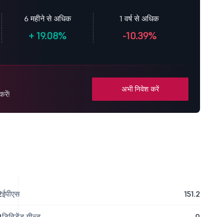
6 महीने से अधिक
1 वर्ष से अधिक
+
19.08%
-10.39%
अभी निवेश करें
रें!
2
ईपीएस
151.2
8
डिविडेंड यील्ड
0