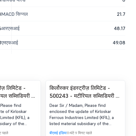
8
MACD सिग्नल
21.7
6
आरएसआई
48.17
1
एमएफआई
49.08
्रीज़ लिमिटेड -
किर्लोस्कर इंडस्ट्रीज़ लिमिटेड -
यल सब्सिडियरी का
500243 - मटीरियल सब्सिडियरी का
अपडेट.
Please find
Dear Sir / Madam, Please find
e of Kirloskar
enclosed the update of Kirloskar
Limited (KFIL), a
Ferrous Industries Limited (KFIL), a
sidiary of the
listed material subsidiary of the
ध है कि इसे अपने
Company. आपसे अनुरोध है कि इसे अपने
नट पहले
बीएसई इंडिया
11 घंटे 9 मिनट पहले
रिकॉर्ड पर लें.