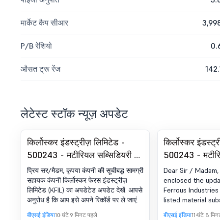
मार्केट कैप सीआर
3,99
P/B रेशियो
0.
औसत ट्रू रेंज
142.
लेटेस्ट स्टॉक न्यूज़ अपडेट
किर्लोस्कर इंडस्ट्रीज़ लिमिटेड -
किर्लोस्कर इंडस्ट
500243 - मटीरियल सब्सिडियरी का
500243 - मटीरि
अपडेट
अपडेट.
प्रिय सर/मैडम, कृपया कंपनी की सूचीबद्ध सामग्री
Dear Sir / Madam, 
सहायक कंपनी किर्लोस्कर फेरस इंडस्ट्रीज़
enclosed the updat
लिमिटेड (KFIL) का अपडेटेड अपडेट देखें. आपसे
Ferrous Industries 
अनुरोध है कि आप इसे अपने रिकॉर्ड पर ले जाएं.
listed material sub
Company. आपसे अनुरो
बीएसई इंडिया
10 घंटे 9 मिनट पहले
बीएसई इंडिया
11 घंटे 8 मि
रिकॉर्ड पर लें.