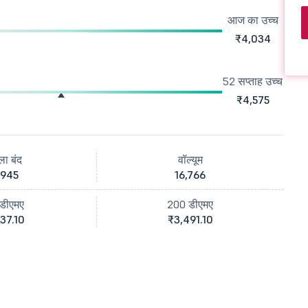
आज का उच्च
₹4,034
52 सप्ताह उच्च
₹4,575
ला बंद
वॉल्यूम
,945
16,766
डीएमए
200 डीएमए
37.10
₹3,491.10