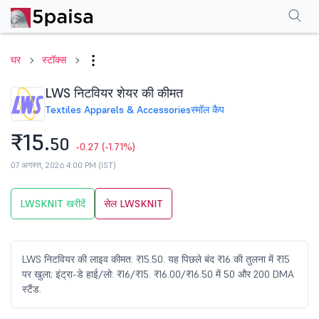
परफॉर्मेंस
फाइनेंशियल्स
तकनीकी
इवेंट
शेयरहोल्डिंग पैटर्न
अन्य
सामान्य प्रश्न
घर
स्टॉक्स
LWS निटवियर शेयर की कीमत
Textiles Apparels & Accessories
स्मॉल कैप
₹15.
50
-0.27
(-1.71%)
07 अगस्त, 2026 4:00 PM (IST)
LWSKNIT खरीदें
सेल LWSKNIT
LWS निटवियर की लाइव कीमत: ₹15.50. यह पिछले बंद ₹16 की तुलना में ₹15
पर खुला; इंट्रा-डे हाई/लो: ₹16/₹15. ₹16.00/₹16.50 में 50 और 200 DMA
स्टैंड.