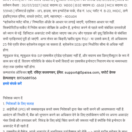
वर्तमान वैधता : 30/07/2027 | NSE सदस्य ID: 14300 | BSE सदस्य ID: 6363 | MCX सदस्य ID:
55945 | रजिस्टर्ड एड्रेस - IIFL हाउस, सन इन्फोटेक पार्क, रोड नं. 16V, प्लॉट नं. B-23, MIDC, ठाणे
इंडस्ट्रियल एरिया, वाघले एस्टेट, ठाणे, महाराष्ट्र - 400604
*ब्रोकरेज फ्लैट फीस / निष्पादित ऑर्डर के आधार पर लगाई जाएगी, प्रतिशत आधार पर नहीं.
सिक्योरिटीज़ मार्केट में निवेश बाजार जोखिम के अधीन है, इन्वेस्ट करने से पहले सभी संबंधित दस्तावेज़ों
को ध्यान से पढ़ें. डिजिटल अकाउंट तभी खोला जाएगा जब IPV और ग्राहक की ड्यू डिलिजेंस से संबंधित
सभी प्रक्रियाएं पूरी हो जाएंगी. अगर शेयर का बिक्री/खरीद मूल्य ₹10/- या उससे कम है, तो अधिकतम
25 पैसे प्रति शेयर ब्रोकरेज वसूला जा सकता है. ब्रोकरेज SEBI द्वारा निर्धारित सीमा से अधिक नहीं
होगा.
म्यूचुअल फंड, म्यूचुअल फंड-SIP एक्सचेंज ट्रेडेड प्रोडक्ट नहीं हैं, और सदस्य बस डिस्ट्रीब्यूटर के रूप में
काम कर रहे हैं. वितरण गतिविधि के संबंध में सभी विवादों का एक्सचेंज इन्वेस्टर निवारण मंच या मध्यस्थता
तंत्र तक एक्सेस नहीं होगा.
कम्प्लायंस ऑफिसर:
श्री. रविंद्र कलवणकर, ईमेल: support@5paisa.com, सपोर्ट डेस्क
हेल्पलाइन: 8976689766
हमसे संपर्क करें
निवेशक ध्यान दें
1.
निवेशकों के लिए सलाह
2. आईपीओ (IPO) को सब्सक्राइब करते समय निवेशकों द्वारा चेक जारी करने की आवश्यकता नहीं है.
आवंटन की स्थिति में, बैंक को भुगतान करने का अधिकार देने के लिए एप्लीकेशन फॉर्म पर अपना अकाउंट
नंबर लिखें और हस्ताक्षर करें. रिफंड के लिए कोई चिंता करने की जरूरत नहीं है क्योंकि पैसे इन्वेस्टर के
अकाउंट में ही रहते हैं.
3. एक्सचेंज से मैसेज: अपने अकाउंट में अनधिकृत ट्रांज़ैक्शन को रोकें --> अपने स्टॉक ब्रोकर के साथ