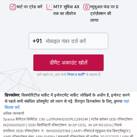
चार्ट पर ट्रेड करें
MTF सुविधा 4X
म्यूचुअल फंड पर 0
तक का लीवरेज
ट्रांज़ैक्शन की
लागत
+91
डीमैट अकाउंट खोलें
आगे बढ़ने पर, आप सभी
नियम व शर्तों*
से सहमत हैं
डिस्क्लेमर:
सिक्योरिटीज़ मार्केट में इन्वेस्टमेंट मार्केट जोखिमों के अधीन है, इन्वेस्ट करने
से पहले सभी संबंधित डॉक्यूमेंट को ध्यान से पढ़ें. विस्तृत डिस्क्लेमर के लिए, कृपया
यहां
क्लिक करें
.
अधिक जानकारी
5paisa कैपिटल लिमिटेड. CIN: L67190MH2007PLC289249 | स्टॉक ब्रोकर SEBI रजिस्ट्रेशन:
INZ000010231 | SEBI डिपॉजिटरी रजिस्ट्रेशन: IN DP CDSL: IN-DP-192-2016 | रिसर्च
एनालिस्ट SEBI रजिस्ट्रेशन. नं.: INH000025188 | AMFI-रजिस्टर्ड म्यूचुअल फंड डिस्ट्रीब्यूटर |
AMFI रजिस्ट्रेशन नंबर: ARN-104096 | शुरुआती रजिस्ट्रेशन की तारीख: 30/07/2015 | ARN की