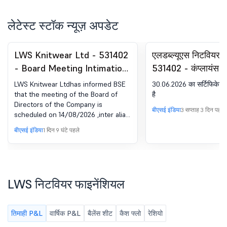
लेटेस्ट स्टॉक न्यूज़ अपडेट
LWS Knitwear Ltd - 531402
एलडब्ल्यूएस निटवियर ल
- Board Meeting Intimation
531402 - कंप्लायंस-र
for Intimation Of Board
के तहत सर्टिफिकेट. S
LWS Knitwear Ltdhas informed BSE
30.06.2026 का सर्टिफिकेट
Meeting To Be Held On
विनियम, 2018 का 74(
that the meeting of the Board of
है
Directors of the Company is
14.08.2026
बीएसई इंडिया
3 सप्ताह 3 दिन पहले
scheduled on 14/08/2026 ,inter alia,
to consider and approve Pursuant to
बीएसई इंडिया
1 दिन 9 घंटे पहले
Regulation 29 of SEBI (Listing
Obligations and Disclosure
Requirements) Regulations, 2015,
intimation is hereby given that
meeting of Board of Directors will be
LWS निटवियर फाइनेंशियल
held on Friday, the 14th day of
August 2026 at 03:00 P.M. at the
Registered Office of the Company at
तिमाही P&L
वार्षिक P&L
बैलेंस शीट
कैश फ्लो
रेशियो
G.T. Road (W), Ludhiana-141008 to
consider, inter alia, the following