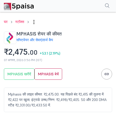
परफॉर्मेंस
फाइनेंशियल्स
तकनीकी
इवेंट
एफएनओ
शेयरहोल्डिंग पैटर्न
अन्य
सामान्य प्र
घर
स्टॉक्स
MPHASIS शेयर की कीमत
सॉफ्टवेयर और सेवाएं
लार्ज कैप
₹2,475.
00
+53.1
(2.19%)
07 अगस्त, 2026 3:56 PM (IST)
MPHASIS खरीदें
MPHASIS बेचें
Mphasis की लाइव कीमत: ₹2,475.00. यह पिछले बंद ₹2,415 की तुलना में
₹2,422 पर खुला; इंट्राडे उच्च/निम्न: ₹2,498/₹2,405. 50 और 200 DMA
स्टैंड ₹2,331.00/₹2,433.50 में.