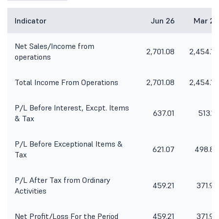
Indicator
Jun 26
Mar 26
Net Sales/Income from
2,701.08
2,454.14
operations
Total Income From Operations
2,701.08
2,454.14
P/L Before Interest, Excpt. Items
637.01
513.17
& Tax
P/L Before Exceptional Items &
621.07
498.83
Tax
P/L After Tax from Ordinary
459.21
371.94
Activities
Net Profit/Loss For the Period
459.21
371.94