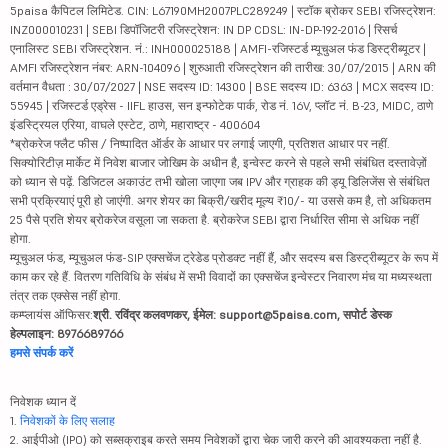
5paisa कैपिटल लिमिटेड. CIN: L67190MH2007PLC289249 | स्टॉक ब्रोकर SEBI रजिस्ट्रेशन:
INZ000010231 | SEBI डिपॉजिटरी रजिस्ट्रेशन: IN DP CDSL: IN-DP-192-2016 | रिसर्च
एनालिस्ट SEBI रजिस्ट्रेशन. नं.: INH000025188 | AMFI-रजिस्टर्ड म्यूचुअल फंड डिस्ट्रीब्यूटर |
AMFI रजिस्ट्रेशन नंबर: ARN-104096 | शुरुआती रजिस्ट्रेशन की तारीख: 30/07/2015 | ARN की
वर्तमान वैधता : 30/07/2027 | NSE सदस्य ID: 14300 | BSE सदस्य ID: 6363 | MCX सदस्य ID:
55945 | रजिस्टर्ड एड्रेस - IIFL हाउस, सन इन्फोटेक पार्क, रोड नं. 16V, प्लॉट नं. B-23, MIDC, ठाणे
इंडस्ट्रियल एरिया, वाघले एस्टेट, ठाणे, महाराष्ट्र - 400604
*ब्रोकरेज फ्लैट फीस / निष्पादित ऑर्डर के आधार पर लगाई जाएगी, प्रतिशत आधार पर नहीं.
सिक्योरिटीज़ मार्केट में निवेश बाजार जोखिम के अधीन है, इन्वेस्ट करने से पहले सभी संबंधित दस्तावेज़ों
को ध्यान से पढ़ें. डिजिटल अकाउंट तभी खोला जाएगा जब IPV और ग्राहक की ड्यू डिलिजेंस से संबंधित
सभी प्रक्रियाएं पूरी हो जाएंगी. अगर शेयर का बिक्री/खरीद मूल्य ₹10/- या उससे कम है, तो अधिकतम
25 पैसे प्रति शेयर ब्रोकरेज वसूला जा सकता है. ब्रोकरेज SEBI द्वारा निर्धारित सीमा से अधिक नहीं
होगा.
म्यूचुअल फंड, म्यूचुअल फंड-SIP एक्सचेंज ट्रेडेड प्रोडक्ट नहीं हैं, और सदस्य बस डिस्ट्रीब्यूटर के रूप में
काम कर रहे हैं. वितरण गतिविधि के संबंध में सभी विवादों का एक्सचेंज इन्वेस्टर निवारण मंच या मध्यस्थता
तंत्र तक एक्सेस नहीं होगा.
कम्प्लायंस ऑफिसर:
श्री. रविंद्र कलवणकर, ईमेल: support@5paisa.com, सपोर्ट डेस्क
हेल्पलाइन: 8976689766
हमसे संपर्क करें
निवेशक ध्यान दें
1.
निवेशकों के लिए सलाह
2. आईपीओ (IPO) को सब्सक्राइब करते समय निवेशकों द्वारा चेक जारी करने की आवश्यकता नहीं है.