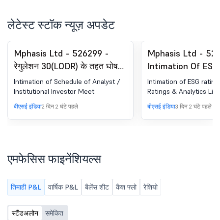
लेटेस्ट स्टॉक न्यूज़ अपडेट
Mphasis Ltd - 526299 -
Mphasis Ltd - 52
रेगुलेशन 30(LODR) के तहत घोषणा
Intimation Of ESG
- एनालिस्ट/इन्वेस्टर मीट - सूचना
Crisil ESG Ratings
Intimation of Schedule of Analyst /
Intimation of ESG rating
Analytics Limited
Institutional Investor Meet
Ratings & Analytics Lim
बीएसई इंडिया
2 दिन 2 घंटे पहले
बीएसई इंडिया
3 दिन 2 घंटे पहले
एमफेसिस फाइनेंशियल्स
तिमाही P&L
वार्षिक P&L
बैलेंस शीट
कैश फ्लो
रेशियो
स्टैंडअलोन
समेकित