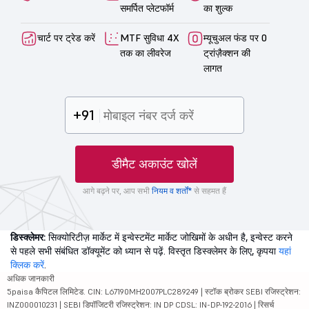
समर्पित प्लेटफॉर्म
का शुल्क
चार्ट पर ट्रेड करें
MTF सुविधा 4X
म्यूचुअल फंड पर 0
तक का लीवरेज
ट्रांज़ैक्शन की
लागत
+91
डीमैट अकाउंट खोलें
आगे बढ़ने पर, आप सभी
नियम व शर्तों*
से सहमत हैं
डिस्क्लेमर:
सिक्योरिटीज़ मार्केट में इन्वेस्टमेंट मार्केट जोखिमों के अधीन है, इन्वेस्ट करने
से पहले सभी संबंधित डॉक्यूमेंट को ध्यान से पढ़ें. विस्तृत डिस्क्लेमर के लिए, कृपया
यहां
क्लिक करें
.
अधिक जानकारी
5paisa कैपिटल लिमिटेड. CIN: L67190MH2007PLC289249 | स्टॉक ब्रोकर SEBI रजिस्ट्रेशन:
INZ000010231 | SEBI डिपॉजिटरी रजिस्ट्रेशन: IN DP CDSL: IN-DP-192-2016 | रिसर्च