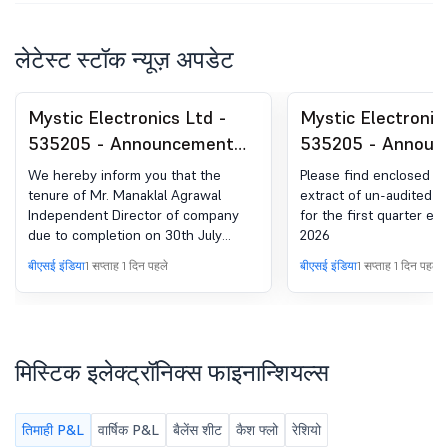
लेटेस्ट स्टॉक न्यूज़ अपडेट
Mystic Electronics Ltd -
Mystic Electronic
535205 - Announcement
535205 - Announ
under Regulation 30
under Regulation 
We hereby inform you that the
Please find enclosed 
(LODR)-Change in
(LODR)-Newspape
tenure of Mr. Manaklal Agrawal
extract of un-audited fi
Independent Director of company
for the first quarter e
Management
Publication
due to completion on 30th July
2026
2026. he shall cease ID of company
बीएसई इंडिया
1 सप्ताह 1 दिन पहले
बीएसई इंडिया
1 सप्ताह 1 दिन पहले
With effect from close of business
hours 30th July 2026.
मिस्टिक इलेक्ट्रॉनिक्स फाइनान्शियल्स
तिमाही P&L
वार्षिक P&L
बैलेंस शीट
कैश फ्लो
रेशियो