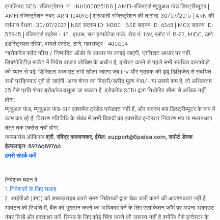
एनालिस्ट SEBI रजिस्ट्रेशन. नं.: INH000025188 | AMFI-रजिस्टर्ड म्यूचुअल फंड डिस्ट्रीब्यूटर |
AMFI रजिस्ट्रेशन नंबर: ARN-104096 | शुरुआती रजिस्ट्रेशन की तारीख: 30/07/2015 | ARN की
वर्तमान वैधता : 30/07/2027 | NSE सदस्य ID: 14300 | BSE सदस्य ID: 6363 | MCX सदस्य ID:
55945 | रजिस्टर्ड एड्रेस - IIFL हाउस, सन इन्फोटेक पार्क, रोड नं. 16V, प्लॉट नं. B-23, MIDC, ठाणे
इंडस्ट्रियल एरिया, वाघले एस्टेट, ठाणे, महाराष्ट्र - 400604
*ब्रोकरेज फ्लैट फीस / निष्पादित ऑर्डर के आधार पर लगाई जाएगी, प्रतिशत आधार पर नहीं.
सिक्योरिटीज़ मार्केट में निवेश बाजार जोखिम के अधीन है, इन्वेस्ट करने से पहले सभी संबंधित दस्तावेज़ों
को ध्यान से पढ़ें. डिजिटल अकाउंट तभी खोला जाएगा जब IPV और ग्राहक की ड्यू डिलिजेंस से संबंधित
सभी प्रक्रियाएं पूरी हो जाएंगी. अगर शेयर का बिक्री/खरीद मूल्य ₹10/- या उससे कम है, तो अधिकतम
25 पैसे प्रति शेयर ब्रोकरेज वसूला जा सकता है. ब्रोकरेज SEBI द्वारा निर्धारित सीमा से अधिक नहीं
होगा.
म्यूचुअल फंड, म्यूचुअल फंड-SIP एक्सचेंज ट्रेडेड प्रोडक्ट नहीं हैं, और सदस्य बस डिस्ट्रीब्यूटर के रूप में
काम कर रहे हैं. वितरण गतिविधि के संबंध में सभी विवादों का एक्सचेंज इन्वेस्टर निवारण मंच या मध्यस्थता
तंत्र तक एक्सेस नहीं होगा.
कम्प्लायंस ऑफिसर:
श्री. रविंद्र कलवणकर, ईमेल: support@5paisa.com, सपोर्ट डेस्क
हेल्पलाइन: 8976689766
हमसे संपर्क करें
निवेशक ध्यान दें
1.
निवेशकों के लिए सलाह
2. आईपीओ (IPO) को सब्सक्राइब करते समय निवेशकों द्वारा चेक जारी करने की आवश्यकता नहीं है.
आवंटन की स्थिति में, बैंक को भुगतान करने का अधिकार देने के लिए एप्लीकेशन फॉर्म पर अपना अकाउंट
नंबर लिखें और हस्ताक्षर करें. रिफंड के लिए कोई चिंता करने की जरूरत नहीं है क्योंकि पैसे इन्वेस्टर के