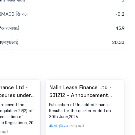
6
MACD सिग्नल
-0.2
7
आरएसआई
45.9
3
एमएफआई
20.33
inance Ltd -
Nalin Lease Finance Ltd -
losures under
531212 - Announcement
T) विनियम, 2011
under Regulation 30 (LODR)-
received the
Publication of Unaudited Financial
Newspaper Publication
egulation 29(2) of
Results for the quarter ended on
cquisition of
30th June,2026
) Regulations, 2011
बीएसई इंडिया
3 सप्ताह पहले
nts Pvt Ltd
िन पहले