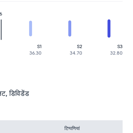
6
S1
S2
S3
36.30
34.70
32.80
िट, डिविडेंड
टिप्पणियां