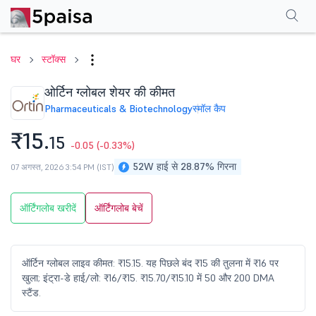
परफॉर्मेंस
फाइनेंशियल्स
तकनीकी
इवेंट
शेयरहोल्डिंग पैटर्न
अन्य
सामान्य प्रश्न
घर
स्टॉक्स
ओर्टिन ग्लोबल शेयर की कीमत
Pharmaceuticals & Biotechnology
स्मॉल कैप
₹15.
15
-0.05
(-0.33%)
52W हाई से 28.87% गिरना
07 अगस्त, 2026 3:54 PM (IST)
ऑर्टिंगलोब खरीदें
ऑर्टिंगलोब बेचें
ऑर्टिन ग्लोबल लाइव कीमत: ₹15.15. यह पिछले बंद ₹15 की तुलना में ₹16 पर
खुला; इंट्रा-डे हाई/लो: ₹16/₹15. ₹15.70/₹15.10 में 50 और 200 DMA
स्टैंड.