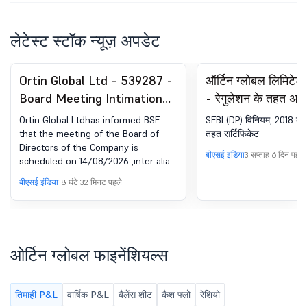
लेटेस्ट स्टॉक न्यूज़ अपडेट
Ortin Global Ltd - 539287 -
ऑर्टिन ग्लोबल लिमिट
Board Meeting Intimation
- रेगुलेशन के तहत अन
for Meeting To Be Held On
सर्टिफिकेट. SEBI (DP
Ortin Global Ltdhas informed BSE
SEBI (DP) विनियम, 2018 के 
14.08.2026
2018 का 74(5)
that the meeting of the Board of
तहत सर्टिफिकेट
Directors of the Company is
बीएसई इंडिया
3 सप्ताह 6 दिन पहले
scheduled on 14/08/2026 ,inter alia,
to consider and approve 1.
बीएसई इंडिया
18 घंटे 32 मिनट पहले
Unaudited Financial Results of the
company along with Limited Review
Report for the Quarter ended
30.06.2026 2. Any other business
with the permission of the Chair.
ओर्टिन ग्लोबल फाइनेंशियल्स
तिमाही P&L
वार्षिक P&L
बैलेंस शीट
कैश फ्लो
रेशियो