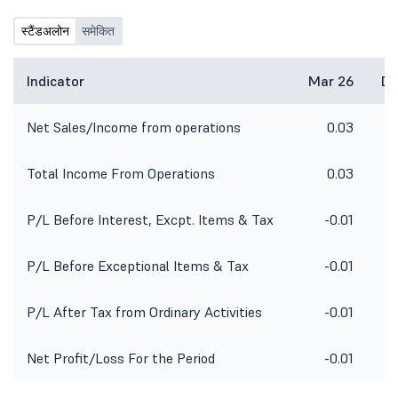
स्टैंडअलोन
समेकित
Indicator
Mar 26
De
Net Sales/Income from operations
0.03
Total Income From Operations
0.03
P/L Before Interest, Excpt. Items & Tax
-0.01
P/L Before Exceptional Items & Tax
-0.01
P/L After Tax from Ordinary Activities
-0.01
Net Profit/Loss For the Period
-0.01