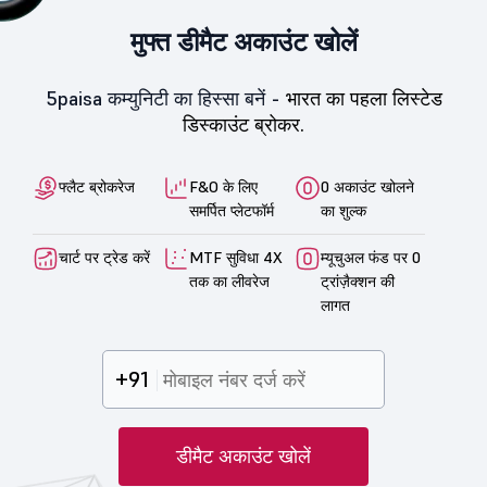
मुफ्त डीमैट अकाउंट खोलें
5paisa कम्युनिटी का हिस्सा बनें -
भारत का पहला लिस्टेड
डिस्काउंट ब्रोकर.
फ्लैट ब्रोकरेज
F&O के लिए
0 अकाउंट खोलने
समर्पित प्लेटफॉर्म
का शुल्क
चार्ट पर ट्रेड करें
MTF सुविधा 4X
म्यूचुअल फंड पर 0
तक का लीवरेज
ट्रांज़ैक्शन की
लागत
+91
डीमैट अकाउंट खोलें