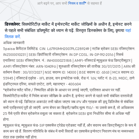
आगे बढ़ने पर, आप सभी
नियम व शर्तों*
से सहमत हैं
डिस्क्लेमर:
सिक्योरिटीज़ मार्केट में इन्वेस्टमेंट मार्केट जोखिमों के अधीन है, इन्वेस्ट करने
से पहले सभी संबंधित डॉक्यूमेंट को ध्यान से पढ़ें. विस्तृत डिस्क्लेमर के लिए, कृपया
यहां
क्लिक करें
.
अधिक जानकारी
5paisa कैपिटल लिमिटेड. CIN: L67190MH2007PLC289249 | स्टॉक ब्रोकर SEBI रजिस्ट्रेशन:
INZ000010231 | SEBI डिपॉजिटरी रजिस्ट्रेशन: IN DP CDSL: IN-DP-192-2016 | रिसर्च
एनालिस्ट SEBI रजिस्ट्रेशन. नं.: INH000025188 | AMFI-रजिस्टर्ड म्यूचुअल फंड डिस्ट्रीब्यूटर |
AMFI रजिस्ट्रेशन नंबर: ARN-104096 | शुरुआती रजिस्ट्रेशन की तारीख: 30/07/2015 | ARN की
वर्तमान वैधता : 30/07/2027 | NSE सदस्य ID: 14300 | BSE सदस्य ID: 6363 | MCX सदस्य ID:
55945 | रजिस्टर्ड एड्रेस - IIFL हाउस, सन इन्फोटेक पार्क, रोड नं. 16V, प्लॉट नं. B-23, MIDC, ठाणे
इंडस्ट्रियल एरिया, वाघले एस्टेट, ठाणे, महाराष्ट्र - 400604
*ब्रोकरेज फ्लैट फीस / निष्पादित ऑर्डर के आधार पर लगाई जाएगी, प्रतिशत आधार पर नहीं.
सिक्योरिटीज़ मार्केट में निवेश बाजार जोखिम के अधीन है, इन्वेस्ट करने से पहले सभी संबंधित दस्तावेज़ों
को ध्यान से पढ़ें. डिजिटल अकाउंट तभी खोला जाएगा जब IPV और ग्राहक की ड्यू डिलिजेंस से संबंधित
सभी प्रक्रियाएं पूरी हो जाएंगी. अगर शेयर का बिक्री/खरीद मूल्य ₹10/- या उससे कम है, तो अधिकतम
25 पैसे प्रति शेयर ब्रोकरेज वसूला जा सकता है. ब्रोकरेज SEBI द्वारा निर्धारित सीमा से अधिक नहीं
होगा.
म्यूचुअल फंड, म्यूचुअल फंड-SIP एक्सचेंज ट्रेडेड प्रोडक्ट नहीं हैं, और सदस्य बस डिस्ट्रीब्यूटर के रूप में
काम कर रहे हैं. वितरण गतिविधि के संबंध में सभी विवादों का एक्सचेंज इन्वेस्टर निवारण मंच या मध्यस्थता
तंत्र तक एक्सेस नहीं होगा.