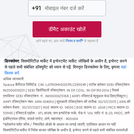
+91
डीमैट अकाउंट खोलें
आगे बढ़ने पर, आप सभी
नियम व शर्तों*
से सहमत हैं
डिस्क्लेमर:
सिक्योरिटीज़ मार्केट में इन्वेस्टमेंट मार्केट जोखिमों के अधीन है, इन्वेस्ट करने
से पहले सभी संबंधित डॉक्यूमेंट को ध्यान से पढ़ें. विस्तृत डिस्क्लेमर के लिए, कृपया
यहां
क्लिक करें
.
अधिक जानकारी
5paisa कैपिटल लिमिटेड. CIN: L67190MH2007PLC289249 | स्टॉक ब्रोकर SEBI रजिस्ट्रेशन:
INZ000010231 | SEBI डिपॉजिटरी रजिस्ट्रेशन: IN DP CDSL: IN-DP-192-2016 | रिसर्च
एनालिस्ट SEBI रजिस्ट्रेशन. नं.: INH000025188 | AMFI-रजिस्टर्ड म्यूचुअल फंड डिस्ट्रीब्यूटर |
AMFI रजिस्ट्रेशन नंबर: ARN-104096 | शुरुआती रजिस्ट्रेशन की तारीख: 30/07/2015 | ARN की
वर्तमान वैधता : 30/07/2027 | NSE सदस्य ID: 14300 | BSE सदस्य ID: 6363 | MCX सदस्य ID:
55945 | रजिस्टर्ड एड्रेस - IIFL हाउस, सन इन्फोटेक पार्क, रोड नं. 16V, प्लॉट नं. B-23, MIDC, ठाणे
इंडस्ट्रियल एरिया, वाघले एस्टेट, ठाणे, महाराष्ट्र - 400604
*ब्रोकरेज फ्लैट फीस / निष्पादित ऑर्डर के आधार पर लगाई जाएगी, प्रतिशत आधार पर नहीं.
सिक्योरिटीज़ मार्केट में निवेश बाजार जोखिम के अधीन है, इन्वेस्ट करने से पहले सभी संबंधित दस्तावेज़ों