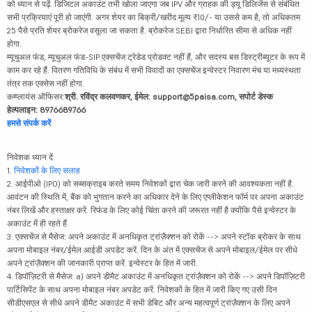
को ध्यान से पढ़ें. डिजिटल अकाउंट तभी खोला जाएगा जब IPV और ग्राहक की ड्यू डिलिजेंस से संबंधित
सभी प्रक्रियाएं पूरी हो जाएंगी. अगर शेयर का बिक्री/खरीद मूल्य ₹10/- या उससे कम है, तो अधिकतम
25 पैसे प्रति शेयर ब्रोकरेज वसूला जा सकता है. ब्रोकरेज SEBI द्वारा निर्धारित सीमा से अधिक नहीं
होगा.
म्यूचुअल फंड, म्यूचुअल फंड-SIP एक्सचेंज ट्रेडेड प्रोडक्ट नहीं हैं, और सदस्य बस डिस्ट्रीब्यूटर के रूप में
काम कर रहे हैं. वितरण गतिविधि के संबंध में सभी विवादों का एक्सचेंज इन्वेस्टर निवारण मंच या मध्यस्थता
तंत्र तक एक्सेस नहीं होगा.
कम्प्लायंस ऑफिसर:
श्री. रविंद्र कलवणकर, ईमेल: support@5paisa.com, सपोर्ट डेस्क
हेल्पलाइन: 8976689766
हमसे संपर्क करें
निवेशक ध्यान दें
1.
निवेशकों के लिए सलाह
2. आईपीओ (IPO) को सब्सक्राइब करते समय निवेशकों द्वारा चेक जारी करने की आवश्यकता नहीं है.
आवंटन की स्थिति में, बैंक को भुगतान करने का अधिकार देने के लिए एप्लीकेशन फॉर्म पर अपना अकाउंट
नंबर लिखें और हस्ताक्षर करें. रिफंड के लिए कोई चिंता करने की जरूरत नहीं है क्योंकि पैसे इन्वेस्टर के
अकाउंट में ही रहते हैं.
3. एक्सचेंज से मैसेज: अपने अकाउंट में अनधिकृत ट्रांज़ैक्शन को रोकें --> अपने स्टॉक ब्रोकर के साथ
अपना मोबाइल नंबर/ईमेल आईडी अपडेट करें. दिन के अंत में एक्सचेंज से अपने मोबाइल/ईमेल पर सीधे
अपने ट्रांज़ैक्शन की जानकारी प्राप्त करें. इन्वेस्टर के हित में जारी.
4. डिपॉज़िटरी से मैसेज: a) अपने डीमैट अकाउंट में अनधिकृत ट्रांज़ैक्शन को रोकें --> अपने डिपॉज़िटरी
पार्टिसिपेंट के साथ अपना मोबाइल नंबर अपडेट करें. निवेशकों के हित में जारी किए गए उसी दिन
सीडीएसएल से सीधे अपने डीमैट अकाउंट में सभी डेबिट और अन्य महत्वपूर्ण ट्रांज़ैक्शन के लिए अपने