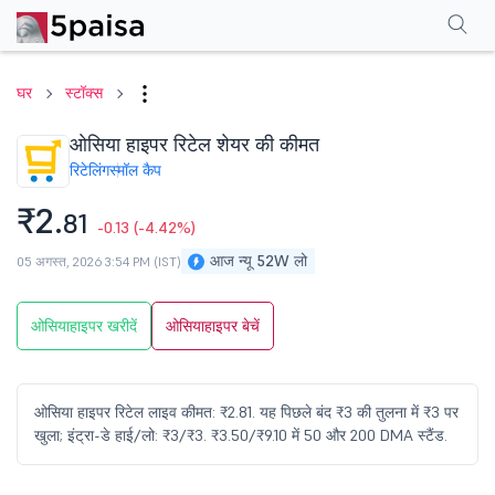
परफॉर्मेंस
फाइनेंशियल्स
तकनीकी
इवेंट
शेयरहोल्डिंग पैटर्न
अन्य
सामान्य प्रश्न
घर
स्टॉक्स
ओसिया हाइपर रिटेल शेयर की कीमत
रिटेलिंग
स्मॉल कैप
₹2.
81
-0.13
(-4.42%)
आज न्यू 52W लो
05 अगस्त, 2026 3:54 PM (IST)
ओसियाहाइपर खरीदें
ओसियाहाइपर बेचें
ओसिया हाइपर रिटेल लाइव कीमत: ₹2.81. यह पिछले बंद ₹3 की तुलना में ₹3 पर
खुला; इंट्रा-डे हाई/लो: ₹3/₹3. ₹3.50/₹9.10 में 50 और 200 DMA स्टैंड.