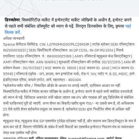
डिस्क्लेमर:
सिक्योरिटीज़ मार्केट में इन्वेस्टमेंट मार्केट जोखिमों के अधीन है, इन्वेस्ट करने
से पहले सभी संबंधित डॉक्यूमेंट को ध्यान से पढ़ें. विस्तृत डिस्क्लेमर के लिए, कृपया
यहां
क्लिक करें
.
अधिक जानकारी
5paisa कैपिटल लिमिटेड. CIN: L67190MH2007PLC289249 | स्टॉक ब्रोकर SEBI रजिस्ट्रेशन:
INZ000010231 | SEBI डिपॉजिटरी रजिस्ट्रेशन: IN DP CDSL: IN-DP-192-2016 | रिसर्च
एनालिस्ट SEBI रजिस्ट्रेशन. नं.: INH000025188 | AMFI-रजिस्टर्ड म्यूचुअल फंड डिस्ट्रीब्यूटर |
AMFI रजिस्ट्रेशन नंबर: ARN-104096 | शुरुआती रजिस्ट्रेशन की तारीख: 30/07/2015 | ARN की
वर्तमान वैधता : 30/07/2027 | NSE सदस्य ID: 14300 | BSE सदस्य ID: 6363 | MCX सदस्य ID:
55945 | रजिस्टर्ड एड्रेस - IIFL हाउस, सन इन्फोटेक पार्क, रोड नं. 16V, प्लॉट नं. B-23, MIDC, ठाणे
इंडस्ट्रियल एरिया, वाघले एस्टेट, ठाणे, महाराष्ट्र - 400604
*ब्रोकरेज फ्लैट फीस / निष्पादित ऑर्डर के आधार पर लगाई जाएगी, प्रतिशत आधार पर नहीं.
सिक्योरिटीज़ मार्केट में निवेश बाजार जोखिम के अधीन है, इन्वेस्ट करने से पहले सभी संबंधित दस्तावेज़ों
को ध्यान से पढ़ें. डिजिटल अकाउंट तभी खोला जाएगा जब IPV और ग्राहक की ड्यू डिलिजेंस से संबंधित
सभी प्रक्रियाएं पूरी हो जाएंगी. अगर शेयर का बिक्री/खरीद मूल्य ₹10/- या उससे कम है, तो अधिकतम
25 पैसे प्रति शेयर ब्रोकरेज वसूला जा सकता है. ब्रोकरेज SEBI द्वारा निर्धारित सीमा से अधिक नहीं
होगा.
म्यूचुअल फंड, म्यूचुअल फंड-SIP एक्सचेंज ट्रेडेड प्रोडक्ट नहीं हैं, और सदस्य बस डिस्ट्रीब्यूटर के रूप में
काम कर रहे हैं. वितरण गतिविधि के संबंध में सभी विवादों का एक्सचेंज इन्वेस्टर निवारण मंच या मध्यस्थता
तंत्र तक एक्सेस नहीं होगा.
कम्प्लायंस ऑफिसर:
श्री. रविंद्र कलवणकर, ईमेल: support@5paisa.com, सपोर्ट डेस्क