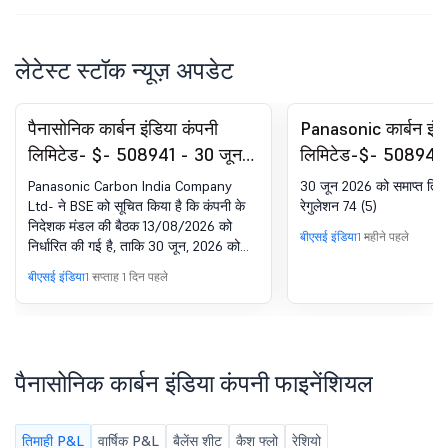
लेटेस्ट स्टॉक न्यूज़ अपडेट
पैनासोनिक कार्बन इंडिया कंपनी
Panasonic कार्बन इंड
लिमिटेड- $- 508941 - 30 जून
लिमिटेड-$- 508941 
2026 को समाप्त तिमाही के लिए
रजिस्ट्रेशन के तहत अ
Panasonic Carbon India Company
30 जून 2026 को समाप्त तिमा
अनऑडिटेड फाइनेंशियल परिणामों के
सर्टिफिकेट. SEBI (DP
Ltd- ने BSE को सूचित किया है कि कंपनी के
रेगुलेशन 74 (5)
निदेशक मंडल की बैठक 13/08/2026 को
अप्रूवल के लिए बोर्ड ऑफ
2018 का 74(5)
बीएसई इंडिया
1 महीने पहले
निर्धारित की गई है, ताकि 30 जून, 2026 को
डायरेक्टर्स की मीटिंग की सूचना के
समाप्त तिमाही के लिए अनऑडिटेड फाइनेंशियल
बीएसई इंडिया
1 सप्ताह 1 दिन पहले
लिए बोर्ड मीटिंग की सूचना
परिणामों पर विचार किया जा सके और उन्हें मंजूरी
दी जा सके
पैनासोनिक कार्बन इंडिया कंपनी फाइनेंशियल
तिमाही P&L
वार्षिक P&L
बैलेंस शीट
कैश फ्लो
रेशियो