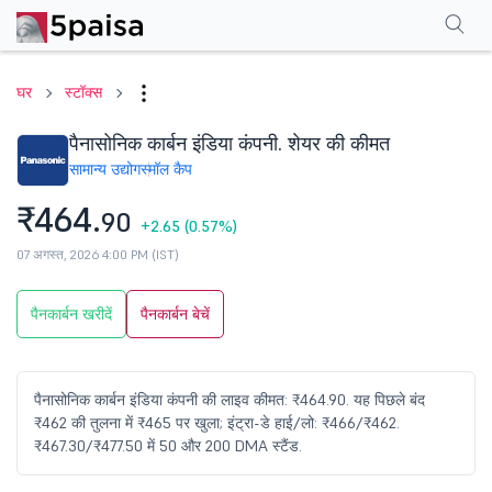
परफॉर्मेंस
फाइनेंशियल्स
तकनीकी
इवेंट
शेयरहोल्डिंग पैटर्न
अन्य
सामान्य प्रश्न
घर
स्टॉक्स
पैनासोनिक कार्बन इंडिया कंपनी. शेयर की कीमत
सामान्य उद्योग
स्मॉल कैप
₹464.
90
+2.65
(0.57%)
07 अगस्त, 2026 4:00 PM (IST)
पैनकार्बन खरीदें
पैनकार्बन बेचें
पैनासोनिक कार्बन इंडिया कंपनी की लाइव कीमत: ₹464.90. यह पिछले बंद
₹462 की तुलना में ₹465 पर खुला; इंट्रा-डे हाई/लो: ₹466/₹462.
₹467.30/₹477.50 में 50 और 200 DMA स्टैंड.