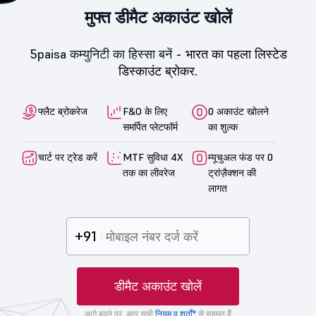
मुफ्त डीमैट अकाउंट खोलें
5paisa कम्युनिटी का हिस्सा बनें -
भारत का पहला लिस्टेड
डिस्काउंट ब्रोकर.
फ्लैट ब्रोकरेज
F&O के लिए
0 अकाउंट खोलने
समर्पित प्लेटफॉर्म
का शुल्क
चार्ट पर ट्रेड करें
MTF सुविधा 4X
म्यूचुअल फंड पर 0
तक का लीवरेज
ट्रांज़ैक्शन की
लागत
+91
डीमैट अकाउंट खोलें
आगे बढ़ने पर, आप सभी
नियम व शर्तों*
से सहमत हैं