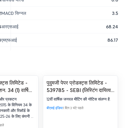
2
MACD सिग्नल
3.5
4
आरएसआई
68.24
8
एमएफआई
86.17
डक्ट्स लिमिटेड -
पुदुमजी पेपर प्रोडक्ट्स लिमिटेड -
न. 34 (1) वार्षिक
539785 - SEBI (लिस्टिंग दायित्व
और प्रकटन आवश्यकताएं) विनियम,
व और प्रकटन
12वीं वार्षिक जनरल मीटिंग की नोटिस संलग्न है.
2015 के विनियम 30 के प्रावधान के
2015 के विनियम 34 के
बीएसई इंडिया
1 दिन 3 घंटे पहले
नकारी और रिकॉर्ड के
अनुसार कंपनी की 12वीं वार्षिक जनरल
2025-26 के लिए कंपनी की
मीटिंग की नोटिस जमा करना.
है. उक्त वार्षिक रिपोर्ट
पहले
www.pudumjee.com पर