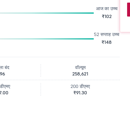
आज का उच्च
₹102
52 सप्ताह उच्च
₹148
ला बंद
वॉल्यूम
96
258,621
डीएमए
200 डीएमए
7.00
₹91.30