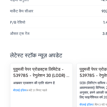
मार्केट कैप सीआर
93
P/B रेशियो
1.
औसत ट्रू रेंज
3.
लेटेस्ट स्टॉक न्यूज़ अपडेट
पुदुमजी पेपर प्रोडक्ट्स लिमिटेड -
पुदुमजी पेपर प्रो
539785 - रेगुलेशन 30 (LODR) के
539785 - रेगुलेश
तहत घोषणा - न्यूज़पेपर पब्लिकेशन
रिपोर्ट.
अखबार प्रकाशन की प्रति संलग्न है.
SEBI (लिस्टिंग दायित्
आवश्यकताएं) विनियम, 
बीएसई इंडिया
4 घंटे 31 मिनट पहले
अनुसार, हमने आपकी जा
लिए फाइनेंशियल वर्ष 
वार्षिक रिपोर्ट संलग्न की 
बीएसई इंडिया
1 दिन 3 घंटे 
कंपनी की वेबसाइट 