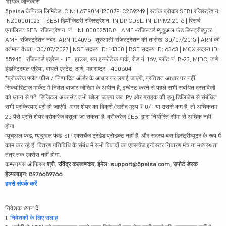
अधिक जानकारी
5paisa कैपिटल लिमिटेड. CIN: L67190MH2007PLC289249 | स्टॉक ब्रोकर SEBI रजिस्ट्रेशन:
INZ000010231 | SEBI डिपॉजिटरी रजिस्ट्रेशन: IN DP CDSL: IN-DP-192-2016 | रिसर्च
एनालिस्ट SEBI रजिस्ट्रेशन. नं.: INH000025188 | AMFI-रजिस्टर्ड म्यूचुअल फंड डिस्ट्रीब्यूटर |
AMFI रजिस्ट्रेशन नंबर: ARN-104096 | शुरुआती रजिस्ट्रेशन की तारीख: 30/07/2015 | ARN की
वर्तमान वैधता : 30/07/2027 | NSE सदस्य ID: 14300 | BSE सदस्य ID: 6363 | MCX सदस्य ID:
55945 | रजिस्टर्ड एड्रेस - IIFL हाउस, सन इन्फोटेक पार्क, रोड नं. 16V, प्लॉट नं. B-23, MIDC, ठाणे
इंडस्ट्रियल एरिया, वाघले एस्टेट, ठाणे, महाराष्ट्र - 400604
*ब्रोकरेज फ्लैट फीस / निष्पादित ऑर्डर के आधार पर लगाई जाएगी, प्रतिशत आधार पर नहीं.
सिक्योरिटीज़ मार्केट में निवेश बाजार जोखिम के अधीन है, इन्वेस्ट करने से पहले सभी संबंधित दस्तावेज़ों
को ध्यान से पढ़ें. डिजिटल अकाउंट तभी खोला जाएगा जब IPV और ग्राहक की ड्यू डिलिजेंस से संबंधित
सभी प्रक्रियाएं पूरी हो जाएंगी. अगर शेयर का बिक्री/खरीद मूल्य ₹10/- या उससे कम है, तो अधिकतम
25 पैसे प्रति शेयर ब्रोकरेज वसूला जा सकता है. ब्रोकरेज SEBI द्वारा निर्धारित सीमा से अधिक नहीं
होगा.
म्यूचुअल फंड, म्यूचुअल फंड-SIP एक्सचेंज ट्रेडेड प्रोडक्ट नहीं हैं, और सदस्य बस डिस्ट्रीब्यूटर के रूप में
काम कर रहे हैं. वितरण गतिविधि के संबंध में सभी विवादों का एक्सचेंज इन्वेस्टर निवारण मंच या मध्यस्थता
तंत्र तक एक्सेस नहीं होगा.
कम्प्लायंस ऑफिसर:
श्री. रविंद्र कलवणकर, ईमेल: support@5paisa.com, सपोर्ट डेस्क
हेल्पलाइन: 8976689766
हमसे संपर्क करें
निवेशक ध्यान दें
1.
निवेशकों के लिए सलाह