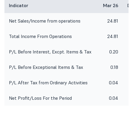
Indicator
Mar 26
De
Net Sales/Income from operations
24.81
2
Total Income From Operations
24.81
2
P/L Before Interest, Excpt. Items & Tax
0.20
P/L Before Exceptional Items & Tax
0.18
P/L After Tax from Ordinary Activities
0.04
Net Profit/Loss For the Period
0.04