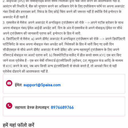
2. आईपीओ (IPO) को सब्सक्राइब करते समय निवेशकों द्वारा चेक जारी करने की आवश्यकता नहीं है.
आवंटन की स्थिति में, बैंक को भुगतान करने का अधिकार देने के लिए एप्लीकेशन फॉर्म पर अपना अकाउंट
नंबर लिखें और हस्ताक्षर करें. रिफंड के लिए कोई चिंता करने की जरूरत नहीं है क्योंकि पैसे इन्वेस्टर के
अकाउंट में ही रहते हैं.
3. एक्सचेंज से मैसेज: अपने अकाउंट में अनधिकृत ट्रांज़ैक्शन को रोकें --> अपने स्टॉक ब्रोकर के साथ
अपना मोबाइल नंबर/ईमेल आईडी अपडेट करें. दिन के अंत में एक्सचेंज से अपने मोबाइल/ईमेल पर सीधे
अपने ट्रांज़ैक्शन की जानकारी प्राप्त करें. इन्वेस्टर के हित में जारी.
4. डिपॉज़िटरी से मैसेज: a) अपने डीमैट अकाउंट में अनधिकृत ट्रांज़ैक्शन को रोकें --> अपने डिपॉज़िटरी
पार्टिसिपेंट के साथ अपना मोबाइल नंबर अपडेट करें. निवेशकों के हित में जारी किए गए उसी दिन
सीडीएसएल से सीधे अपने डीमैट अकाउंट में सभी डेबिट और अन्य महत्वपूर्ण ट्रांज़ैक्शन के लिए अपने
रजिस्टर्ड मोबाइल पर अलर्ट प्राप्त करें. b) सिक्योरिटीज़ मार्केट में डील करते समय KYC एक बार किए
जाने वाला प्रोसेस है - एक बार सेबी रजिस्टर्ड इंटरमीडियरी (ब्रोकर, DP, म्यूचुअल फंड आदि) के माध्यम
से KYC करने के बाद, जब आप किसी अन्य इंटरमीडियरी से संपर्क करते हैं, तो आपको फिर से यही
प्रोसेस दोहराने की आवश्यकता नहीं है.
ईमेल:
support@5paisa.com
सहायता डेस्क हेल्पलाइन:
8976689766
हमें यहां फॉलो करें