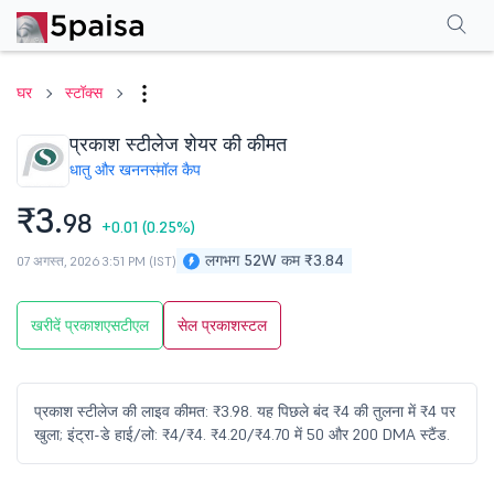
परफॉर्मेंस
फाइनेंशियल्स
तकनीकी
इवेंट
शेयरहोल्डिंग पैटर्न
अन्य
सामान्य प्रश्न
घर
स्टॉक्स
प्रकाश स्टीलेज शेयर की कीमत
धातु और खनन
स्मॉल कैप
₹3.
98
+0.01
(0.25%)
लगभग 52W कम ₹3.84
07 अगस्त, 2026 3:51 PM (IST)
खरीदें प्रकाशएसटीएल
सेल प्रकाशस्टल
प्रकाश स्टीलेज की लाइव कीमत: ₹3.98. यह पिछले बंद ₹4 की तुलना में ₹4 पर
खुला; इंट्रा-डे हाई/लो: ₹4/₹4. ₹4.20/₹4.70 में 50 और 200 DMA स्टैंड.