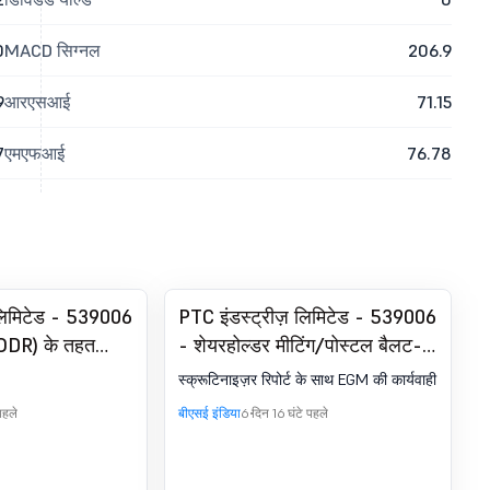
0
MACD सिग्नल
206.9
9
आरएसआई
71.15
7
एमएफआई
76.78
लिमिटेड - 539006
PTC इंडस्ट्रीज़ लिमिटेड - 539006
LODR) के तहत
- शेयरहोल्डर मीटिंग/पोस्टल बैलट-
लीज़/मीडिया रिलीज़
स्क्रुटिनाइज़र की रिपोर्ट
स्क्रूटिनाइज़र रिपोर्ट के साथ EGM की कार्यवाही
पहले
बीएसई इंडिया
6 दिन 16 घंटे पहले