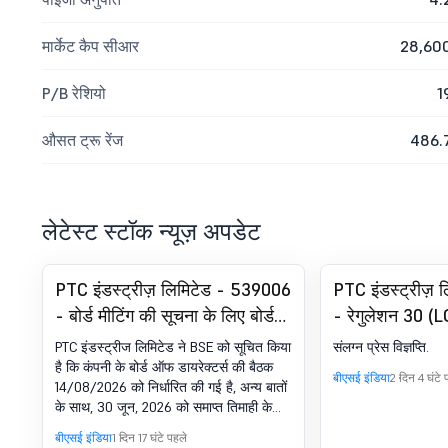
मार्केट कैप सीआर
28,60
P/B रेशियो
1
औसत ट्रू रेंज
486.
लेटेस्ट स्टॉक न्यूज़ अपडेट
PTC इंडस्ट्रीज़ लिमिटेड - 539006
PTC इंडस्ट्रीज़ 
- बोर्ड मीटिंग की सूचना के लिए बोर्ड
- रेगुलेशन 30 (
मीटिंग की सूचना
घोषणा -प्रेस रि
PTC इंडस्ट्रीज लिमिटेड ने BSE को सूचित किया
संलग्न प्रेस विज्ञप्ति.
है कि कंपनी के बोर्ड ऑफ डायरेक्टर्स की बैठक
बीएसई इंडिया
2 दिन 4 घंटे 
14/08/2026 को निर्धारित की गई है, अन्य बातों
के साथ, 30 जून, 2026 को समाप्त तिमाही के
लिए अनऑडिटेड फाइनेंशियल परिणामों
बीएसई इंडिया
1 दिन 17 घंटे पहले
(स्टैंडअलोन और कंसोलिडेटेड दोनों) पर विचार