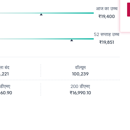
आज का उच्च
₹19,400
52 सप्ताह उच्च
₹19,851
ला बंद
वॉल्यूम
,221
100,239
डीएमए
200 डीएमए
460.90
₹16,990.10