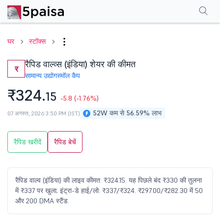
परफॉर्मेंस
फाइनेंशियल्स
तकनीकी
इवेंट
शेयरहोल्डिंग पैटर्न
अन्य
सामान्य प्रश्न
घर
स्टॉक्स
रैपिड वाल्व्स (इंडिया) शेयर की कीमत
र
सामान्य उद्योग
स्मॉल कैप
₹324.
15
-5.8
(-1.76%)
52W कम से 56.59% लाभ
07 अगस्त, 2026 3:50 PM (IST)
रैपिड खरीदें
रैपिड बेचें
रैपिड वाल्व (इंडिया) की लाइव कीमत: ₹324.15. यह पिछले बंद ₹330 की तुलना
में ₹337 पर खुला; इंट्रा-डे हाई/लो: ₹337/₹324. ₹297.00/₹282.30 में 50
और 200 DMA स्टैंड.