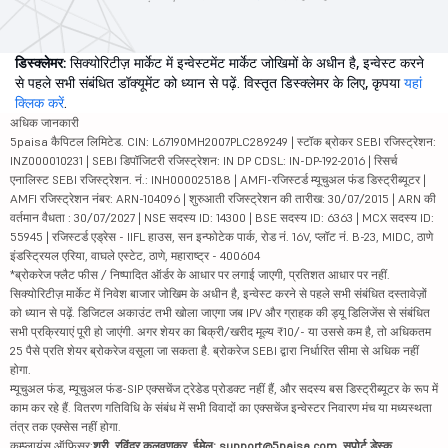
डिस्क्लेमर:
सिक्योरिटीज़ मार्केट में इन्वेस्टमेंट मार्केट जोखिमों के अधीन है, इन्वेस्ट करने
से पहले सभी संबंधित डॉक्यूमेंट को ध्यान से पढ़ें. विस्तृत डिस्क्लेमर के लिए, कृपया
यहां
क्लिक करें
.
अधिक जानकारी
5paisa कैपिटल लिमिटेड. CIN: L67190MH2007PLC289249 | स्टॉक ब्रोकर SEBI रजिस्ट्रेशन:
INZ000010231 | SEBI डिपॉजिटरी रजिस्ट्रेशन: IN DP CDSL: IN-DP-192-2016 | रिसर्च
एनालिस्ट SEBI रजिस्ट्रेशन. नं.: INH000025188 | AMFI-रजिस्टर्ड म्यूचुअल फंड डिस्ट्रीब्यूटर |
AMFI रजिस्ट्रेशन नंबर: ARN-104096 | शुरुआती रजिस्ट्रेशन की तारीख: 30/07/2015 | ARN की
वर्तमान वैधता : 30/07/2027 | NSE सदस्य ID: 14300 | BSE सदस्य ID: 6363 | MCX सदस्य ID:
55945 | रजिस्टर्ड एड्रेस - IIFL हाउस, सन इन्फोटेक पार्क, रोड नं. 16V, प्लॉट नं. B-23, MIDC, ठाणे
इंडस्ट्रियल एरिया, वाघले एस्टेट, ठाणे, महाराष्ट्र - 400604
*ब्रोकरेज फ्लैट फीस / निष्पादित ऑर्डर के आधार पर लगाई जाएगी, प्रतिशत आधार पर नहीं.
सिक्योरिटीज़ मार्केट में निवेश बाजार जोखिम के अधीन है, इन्वेस्ट करने से पहले सभी संबंधित दस्तावेज़ों
को ध्यान से पढ़ें. डिजिटल अकाउंट तभी खोला जाएगा जब IPV और ग्राहक की ड्यू डिलिजेंस से संबंधित
सभी प्रक्रियाएं पूरी हो जाएंगी. अगर शेयर का बिक्री/खरीद मूल्य ₹10/- या उससे कम है, तो अधिकतम
25 पैसे प्रति शेयर ब्रोकरेज वसूला जा सकता है. ब्रोकरेज SEBI द्वारा निर्धारित सीमा से अधिक नहीं
होगा.
म्यूचुअल फंड, म्यूचुअल फंड-SIP एक्सचेंज ट्रेडेड प्रोडक्ट नहीं हैं, और सदस्य बस डिस्ट्रीब्यूटर के रूप में
काम कर रहे हैं. वितरण गतिविधि के संबंध में सभी विवादों का एक्सचेंज इन्वेस्टर निवारण मंच या मध्यस्थता
तंत्र तक एक्सेस नहीं होगा.
कम्प्लायंस ऑफिसर:
श्री. रविंद्र कलवणकर, ईमेल: support@5paisa.com, सपोर्ट डेस्क