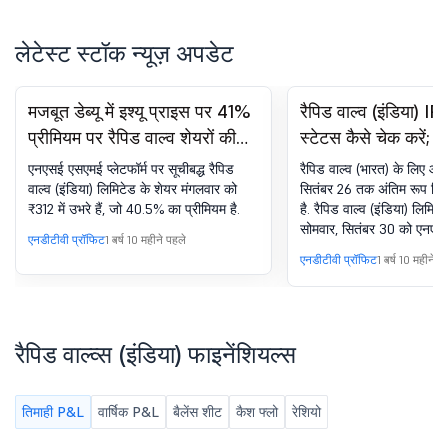
लेटेस्ट स्टॉक न्यूज़ अपडेट
मजबूत डेब्यू में इश्यू प्राइस पर 41%
रैपिड वाल्व (इंडिया) I
प्रीमियम पर रैपिड वाल्व शेयरों की
स्टेटस कैसे चेक करें
लिस्ट
लिस्टिंग की तिथि चेक कर
एनएसई एसएमई प्लेटफॉर्म पर सूचीबद्ध रैपिड
रैपिड वाल्व (भारत) के लिए आवं
वाल्व (इंडिया) लिमिटेड के शेयर मंगलवार को
सितंबर 26 तक अंतिम रूप दिए 
₹312 में उभरे हैं, जो 40.5% का प्रीमियम है.
है. रैपिड वाल्व (इंडिया) लिमिट
सोमवार, सितंबर 30 को एनएसई
एनडीटीवी प्रॉफिट
1 वर्ष 10 महीने पहले
पर सूचीबद्ध किए जाएंगे.
एनडीटीवी प्रॉफिट
1 वर्ष 10 महीने प
रैपिड वाल्व्स (इंडिया) फाइनेंशियल्स
तिमाही P&L
वार्षिक P&L
बैलेंस शीट
कैश फ्लो
रेशियो