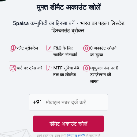
मुफ्त डीमैट अकाउंट खोलें
5paisa कम्युनिटी का हिस्सा बनें -
भारत का पहला लिस्टेड
डिस्काउंट ब्रोकर.
फ्लैट ब्रोकरेज
F&O के लिए
0 अकाउंट खोलने
समर्पित प्लेटफॉर्म
का शुल्क
चार्ट पर ट्रेड करें
MTF सुविधा 4X
म्यूचुअल फंड पर 0
तक का लीवरेज
ट्रांज़ैक्शन की
लागत
+91
डीमैट अकाउंट खोलें
आगे बढ़ने पर, आप सभी
नियम व शर्तों*
से सहमत हैं