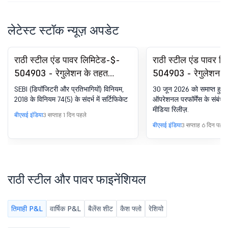
लेटेस्ट स्टॉक न्यूज़ अपडेट
राठी स्टील एंड पावर लिमिटेड-$-
राठी स्टील एंड पावर ल
504903 - रेगुलेशन के तहत
504903 - रेगुलेशन 
कम्प्लायंस-सर्टिफिकेट. SEBI (DP)
के तहत घोषणा -प्रेस 
SEBI (डिपॉजिटरी और प्रतिभागियों) विनियम,
30 जून 2026 को समाप्त हुई 
विनियम, 2018 का 74(5)
मीडिया रिलीज़
2018 के विनियम 74(5) के संदर्भ में सर्टिफिकेट
ऑपरेशनल परफॉर्मेंस के संबंध म
मीडिया रिलीज़.
बीएसई इंडिया
3 सप्ताह 1 दिन पहले
बीएसई इंडिया
3 सप्ताह 6 दिन पहले
राठी स्टील और पावर फाइनेंशियल
तिमाही P&L
वार्षिक P&L
बैलेंस शीट
कैश फ्लो
रेशियो