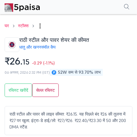
परफॉर्मेंस
फाइनेंशियल्स
तकनीकी
इवेंट
शेयरहोल्डिंग पैटर्न
अन्य
सामान्य प्रश्न
घर
स्टॉक्स
राठी स्टील और पावर शेयर की कीमत
धातु और खनन
स्मॉल कैप
₹26.
15
-0.29
(-1.1%)
52W कम से 93.70% लाभ
06 अगस्त, 2026 2:32 PM (IST)
रथिस्ट खरीदें
सेल्ल रथिस्ट
राठी स्टील और पावर की लाइव कीमत: ₹26.15. यह पिछले बंद ₹26 की तुलना में
₹27 पर खुला; इंट्रा-डे हाई/लो: ₹27/₹26. ₹22.40/₹23.30 में 50 और 200
DMA स्टैंड.