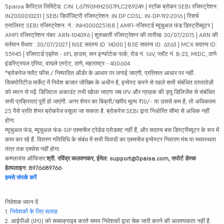
5paisa कैपिटल लिमिटेड. CIN: L67190MH2007PLC289249 | स्टॉक ब्रोकर SEBI रजिस्ट्रेशन:
INZ000010231 | SEBI डिपॉजिटरी रजिस्ट्रेशन: IN DP CDSL: IN-DP-192-2016 | रिसर्च
एनालिस्ट SEBI रजिस्ट्रेशन. नं.: INH000025188 | AMFI-रजिस्टर्ड म्यूचुअल फंड डिस्ट्रीब्यूटर |
AMFI रजिस्ट्रेशन नंबर: ARN-104096 | शुरुआती रजिस्ट्रेशन की तारीख: 30/07/2015 | ARN की
वर्तमान वैधता : 30/07/2027 | NSE सदस्य ID: 14300 | BSE सदस्य ID: 6363 | MCX सदस्य ID:
55945 | रजिस्टर्ड एड्रेस - IIFL हाउस, सन इन्फोटेक पार्क, रोड नं. 16V, प्लॉट नं. B-23, MIDC, ठाणे
इंडस्ट्रियल एरिया, वाघले एस्टेट, ठाणे, महाराष्ट्र - 400604
*ब्रोकरेज फ्लैट फीस / निष्पादित ऑर्डर के आधार पर लगाई जाएगी, प्रतिशत आधार पर नहीं.
सिक्योरिटीज़ मार्केट में निवेश बाजार जोखिम के अधीन है, इन्वेस्ट करने से पहले सभी संबंधित दस्तावेज़ों
को ध्यान से पढ़ें. डिजिटल अकाउंट तभी खोला जाएगा जब IPV और ग्राहक की ड्यू डिलिजेंस से संबंधित
सभी प्रक्रियाएं पूरी हो जाएंगी. अगर शेयर का बिक्री/खरीद मूल्य ₹10/- या उससे कम है, तो अधिकतम
25 पैसे प्रति शेयर ब्रोकरेज वसूला जा सकता है. ब्रोकरेज SEBI द्वारा निर्धारित सीमा से अधिक नहीं
होगा.
म्यूचुअल फंड, म्यूचुअल फंड-SIP एक्सचेंज ट्रेडेड प्रोडक्ट नहीं हैं, और सदस्य बस डिस्ट्रीब्यूटर के रूप में
काम कर रहे हैं. वितरण गतिविधि के संबंध में सभी विवादों का एक्सचेंज इन्वेस्टर निवारण मंच या मध्यस्थता
तंत्र तक एक्सेस नहीं होगा.
कम्प्लायंस ऑफिसर:
श्री. रविंद्र कलवणकर, ईमेल: support@5paisa.com, सपोर्ट डेस्क
हेल्पलाइन: 8976689766
हमसे संपर्क करें
निवेशक ध्यान दें
1.
निवेशकों के लिए सलाह
2. आईपीओ (IPO) को सब्सक्राइब करते समय निवेशकों द्वारा चेक जारी करने की आवश्यकता नहीं है.