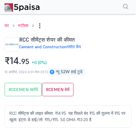
परफॉर्मेंस
फाइनेंशियल्स
तकनीकी
इवेंट
शेयरहोल्डिंग पैटर्न
अन्य
सामान्य प्रश्न
घर
स्टॉक्स
RCC सीमेंट्स शेयर की कीमत
Cement and Construction
स्मॉल कैप
₹14.
95
+0
(0%)
न्यू 52W हाई टुडे
13 अप्रैल, 2026 4:01 PM (IST)
RCCEMEN खरीदें
RCEMEN बेचें
RCC सीमेंट्स की लाइव कीमत: ₹14.95. यह पिछले बंद ₹15 की तुलना में ₹15 पर
खुला; इंट्रा-डे हाई/लो: ₹15/₹15. 50 DMA ₹13.20 है.