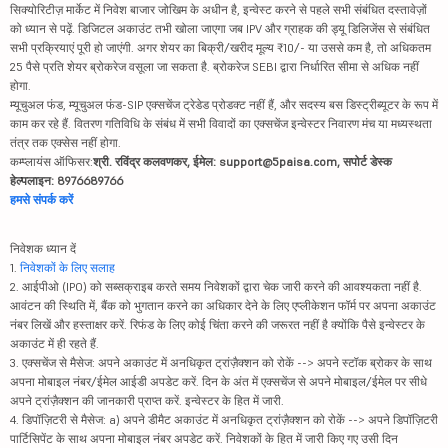
सिक्योरिटीज़ मार्केट में निवेश बाजार जोखिम के अधीन है, इन्वेस्ट करने से पहले सभी संबंधित दस्तावेज़ों
को ध्यान से पढ़ें. डिजिटल अकाउंट तभी खोला जाएगा जब IPV और ग्राहक की ड्यू डिलिजेंस से संबंधित
सभी प्रक्रियाएं पूरी हो जाएंगी. अगर शेयर का बिक्री/खरीद मूल्य ₹10/- या उससे कम है, तो अधिकतम
25 पैसे प्रति शेयर ब्रोकरेज वसूला जा सकता है. ब्रोकरेज SEBI द्वारा निर्धारित सीमा से अधिक नहीं
होगा.
म्यूचुअल फंड, म्यूचुअल फंड-SIP एक्सचेंज ट्रेडेड प्रोडक्ट नहीं हैं, और सदस्य बस डिस्ट्रीब्यूटर के रूप में
काम कर रहे हैं. वितरण गतिविधि के संबंध में सभी विवादों का एक्सचेंज इन्वेस्टर निवारण मंच या मध्यस्थता
तंत्र तक एक्सेस नहीं होगा.
कम्प्लायंस ऑफिसर:
श्री. रविंद्र कलवणकर, ईमेल: support@5paisa.com, सपोर्ट डेस्क
हेल्पलाइन: 8976689766
हमसे संपर्क करें
निवेशक ध्यान दें
1.
निवेशकों के लिए सलाह
2. आईपीओ (IPO) को सब्सक्राइब करते समय निवेशकों द्वारा चेक जारी करने की आवश्यकता नहीं है.
आवंटन की स्थिति में, बैंक को भुगतान करने का अधिकार देने के लिए एप्लीकेशन फॉर्म पर अपना अकाउंट
नंबर लिखें और हस्ताक्षर करें. रिफंड के लिए कोई चिंता करने की जरूरत नहीं है क्योंकि पैसे इन्वेस्टर के
अकाउंट में ही रहते हैं.
3. एक्सचेंज से मैसेज: अपने अकाउंट में अनधिकृत ट्रांज़ैक्शन को रोकें --> अपने स्टॉक ब्रोकर के साथ
अपना मोबाइल नंबर/ईमेल आईडी अपडेट करें. दिन के अंत में एक्सचेंज से अपने मोबाइल/ईमेल पर सीधे
अपने ट्रांज़ैक्शन की जानकारी प्राप्त करें. इन्वेस्टर के हित में जारी.
4. डिपॉज़िटरी से मैसेज: a) अपने डीमैट अकाउंट में अनधिकृत ट्रांज़ैक्शन को रोकें --> अपने डिपॉज़िटरी
पार्टिसिपेंट के साथ अपना मोबाइल नंबर अपडेट करें. निवेशकों के हित में जारी किए गए उसी दिन