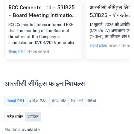
RCC Cements Ltd - 531825
आरसीसी सीमेंट्स लिमि
- Board Meeting Intimation
531825 - शेयरहोल्डर 
for Considering And
पोस्टल बैलट- EGM क
RCC Cements Ltdhas informed BSE
17 जुलाई, 2026 को आयोजित 
Approving The Un-Audited
that the meeting of the Board of
(1/2026-27) असाधारण जनरल
Directors of the Company is
("EGM") का परिणाम और कार्य
Financial Results Of The
scheduled on 12/08/2026 ,inter alia,
Company For The Quarter
बीएसई इंडिया
2 सप्ताह 5 दिन पहले
to consider and approve the Un-
बीएसई इंडिया
1 दिन 20 घंटे पहले
Ended On June 30, 2026.
Audited Financial Results of the
Company for the quarter ended on
June 30, 2026, along with the
Limited Review Report (LRR)
thereon.
आरसीसी सीमेंट्स फाइनान्शियल्स
तिमाही P&L
वार्षिक P&L
बैलेंस शीट
कैश फ्लो
रेशियो
स्टैंडअलोन
समेकित
No data available.