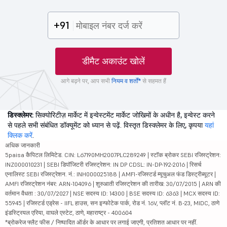
+91
डीमैट अकाउंट खोलें
आगे बढ़ने पर, आप सभी
नियम व शर्तों*
से सहमत हैं
डिस्क्लेमर:
सिक्योरिटीज़ मार्केट में इन्वेस्टमेंट मार्केट जोखिमों के अधीन है, इन्वेस्ट करने
से पहले सभी संबंधित डॉक्यूमेंट को ध्यान से पढ़ें. विस्तृत डिस्क्लेमर के लिए, कृपया
यहां
क्लिक करें
.
अधिक जानकारी
5paisa कैपिटल लिमिटेड. CIN: L67190MH2007PLC289249 | स्टॉक ब्रोकर SEBI रजिस्ट्रेशन:
INZ000010231 | SEBI डिपॉजिटरी रजिस्ट्रेशन: IN DP CDSL: IN-DP-192-2016 | रिसर्च
एनालिस्ट SEBI रजिस्ट्रेशन. नं.: INH000025188 | AMFI-रजिस्टर्ड म्यूचुअल फंड डिस्ट्रीब्यूटर |
AMFI रजिस्ट्रेशन नंबर: ARN-104096 | शुरुआती रजिस्ट्रेशन की तारीख: 30/07/2015 | ARN की
वर्तमान वैधता : 30/07/2027 | NSE सदस्य ID: 14300 | BSE सदस्य ID: 6363 | MCX सदस्य ID:
55945 | रजिस्टर्ड एड्रेस - IIFL हाउस, सन इन्फोटेक पार्क, रोड नं. 16V, प्लॉट नं. B-23, MIDC, ठाणे
इंडस्ट्रियल एरिया, वाघले एस्टेट, ठाणे, महाराष्ट्र - 400604
*ब्रोकरेज फ्लैट फीस / निष्पादित ऑर्डर के आधार पर लगाई जाएगी, प्रतिशत आधार पर नहीं.