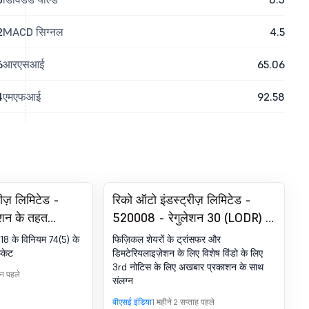
2
MACD सिग्नल
4.5
6
आरएसआई
65.06
4
एमएफआई
92.58
रीज़ लिमिटेड -
रिको ऑटो इंडस्ट्रीज़ लिमिटेड -
शन के तहत
520008 - रेगुलेशन 30 (LODR) के
फिकेट. SEBI (DP)
तहत घोषणा - न्यूज़पेपर पब्लिकेशन
18 के विनियम 74(5) के
फिज़िकल शेयरों के ट्रांसफर और
 74(5)
िकेट
डिमटेरियलाइज़ेशन के लिए विशेष विंडो के लिए
3rd नोटिस के लिए अखबार प्रकाशन के साथ
िन पहले
संलग्न
बीएसई इंडिया
1 महीने 2 सप्ताह पहले