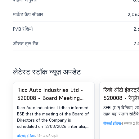
मार्केट कैप सीआर
2,06
P/B रेशियो
2.
औसत ट्रू रेंज
7.
लेटेस्ट स्टॉक न्यूज़ अपडेट
Rico Auto Industries Ltd -
रिको ऑटो इंडस्ट्
520008 - Board Meeting
520008 - रेगुले
Intimation for 12Th August,
कम्प्लायंस-सर्टि
Rico Auto Industries Ltdhas informed
SEBI (DP) विनियम, 20
2026
विनियम, 2018 का
BSE that the meeting of the Board of
तहत यहां संलग्न सर्टिफ
Directors of the Company is
बीएसई इंडिया
4 सप्ताह 2 द
scheduled on 12/08/2026 ,inter alia,
to consider and approve the
बीएसई इंडिया
2 दिन 4 घंटे पहले
Unaudited Financial Results for the